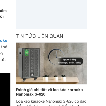
 năm
ổi
TIN TỨC LIÊN QUAN
aoke
 thể
ên
 tốt
Đánh giá chi tiết về loa kéo karaoke
Nanomax S-820
Loa kéo karaoke Nanomax S-820 có đặc