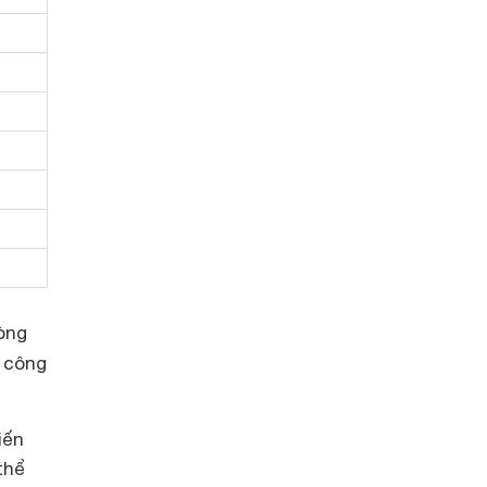
òng
 công
iến
thể