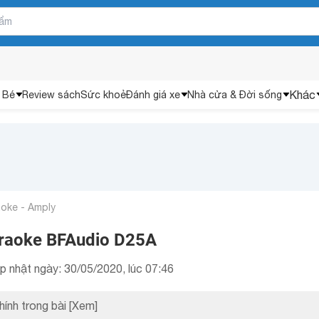
Khác
 Bé
Review sách
Sức khoẻ
Đánh giá xe
Nhà cửa & Đời sống
aoke - Amply
araoke BFAudio D25A
p nhật ngày: 30/05/2020, lúc 07:46
hính trong bài
[Xem]