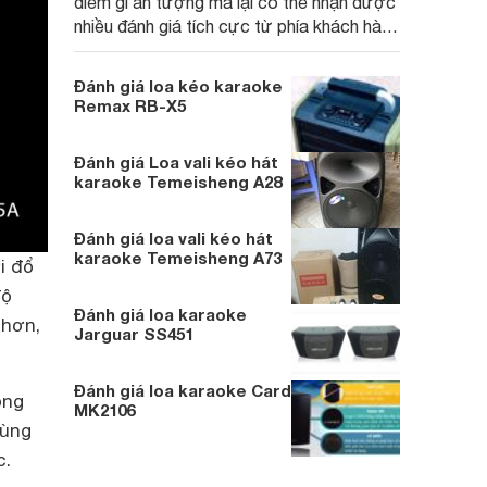
điểm gì ấn tượng mà lại có thể nhận được
nhiều đánh giá tích cực từ phía khách hàng
đến vậy? Cùng tìm hiểu ngay nhé.
Đánh giá loa kéo karaoke
Remax RB-X5
Đánh giá Loa vali kéo hát
karaoke Temeisheng A28
Đánh giá loa vali kéo hát
karaoke Temeisheng A73
i đổ
độ
Đánh giá loa karaoke
 hơn,
Jarguar SS451
Đánh giá loa karaoke Card
ồng
MK2106
hùng
c.