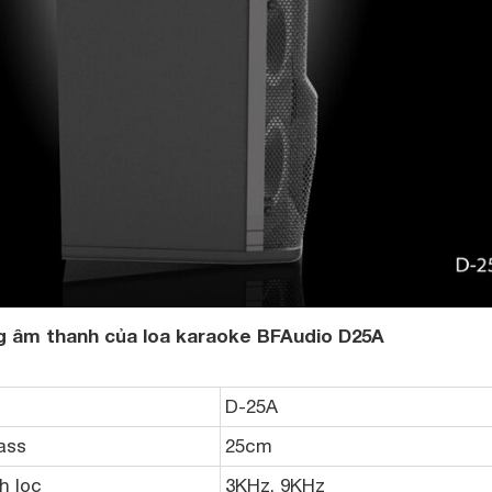
g âm thanh của loa karaoke BFAudio D25A
D-25A
ass
25cm
h lọc
3KHz, 9KHz