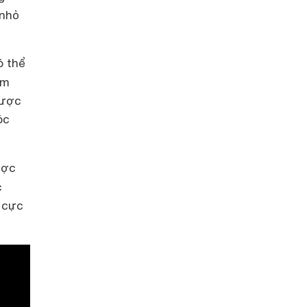
 nhỏ
ó thể
cm
được
óc
ư
ợc
c
g cực