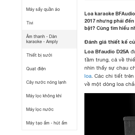
Máy sấy quần áo
Loa karaoke BFAudio 
2017 nhưng phải đến 
Tivi
bật? Cùng tìm hiểu n
Âm thanh - Dàn
Đánh giá thiết kế c
karaoke - Amply
Loa Bfaudio D25A
đư
Thiết bị sưởi
tầm trung, cả về thi
nhìn thấy sự chau c
Quạt điện
loa
. Các chi tiết tr
Cây nước nóng lạnh
về một dòng loa chắ
Máy lọc không khí
Máy lọc nước
Máy tạo ẩm - hút ẩm