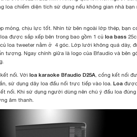
ng loa chiếm diện tích sử dụng nếu không gian nhà bạn
ép mỏng, chịu lực tốt. Nhìn từ bên ngoài lớp thép, bạn c
loa bass
 loa được sắp xếp bên trong bao gồm 1 củ
25
 củ loa tweeter nằm ở 4 góc. Lớp lưới không quá dày, 
n tượng. Ngay chính giữa là logo của Bfaudio và bên g
ng.
loa karaoke Bfaudio D25A
kết nối. Với
, cổng kết nối đ
Loa
ắn, sử dụng dây loa đấu nối trực tiếp vào loa.
đượ
kết nối. Khi sử dụng người dùng nên chú ý đấu loa đún
ợng âm thanh.