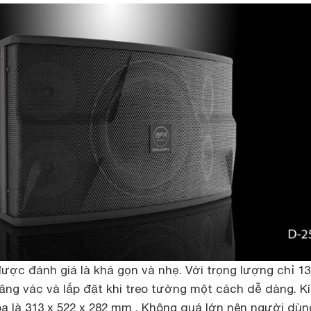
ược đánh giá là khá gọn và nhẹ. Với trọng lượng chỉ 13
âng vác và lắp đặt khi treo tường một cách dễ dàng. K
oa là 313 x 522 x 282 mm . Không quá lớn nên người dùn