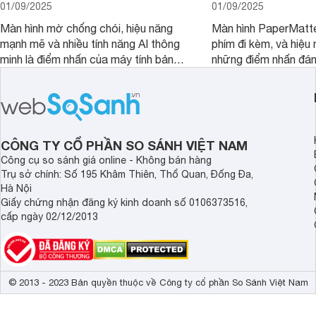
01/09/2025
01/09/2025
Màn hình mờ chống chói, hiệu năng
Màn hình PaperMatte
mạnh mẽ và nhiều tính năng AI thông
phím đi kèm, và hiệu 
minh là điểm nhấn của máy tính bảng
những điểm nhấn đán
TCL NXTPAPER 11 Plus, một thiết bị
Huawei MatePad 12 
đáng chú ý trong phân khúc tầm
máy tính bảng hướng
trung.
đọc sách và làm việc 
CÔNG TY CỔ PHẦN SO SÁNH VIỆT NAM
Công cụ so sánh giá online - Không bán hàng
Trụ sở chính: Số 195 Khâm Thiên, Thổ Quan, Đống Đa,
Hà Nội
Giấy chứng nhận đăng ký kinh doanh số 0106373516,
cấp ngày 02/12/2013
© 2013 - 2023 Bản quyền thuộc về Công ty cổ phần So Sánh Việt Nam