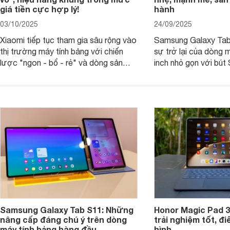
giá tiền cực hợp lý!
hành
03/10/2025
24/09/2025
Xiaomi tiếp tục tham gia sâu rộng vào
Samsung Galaxy Tab
thị trường máy tính bảng với chiến
sự trở lại của dòng 
lược "ngon - bổ - rẻ" và dòng sản
inch nhỏ gọn với bút 
phẩm Xiaomi Pad Mini mới trình làng
hàng loạt tính năng 
tháng 9/2025 là ví dụ điển hình. Không
mang đến trải nghiệm
chỉ có giá bán hợp lý, sản phẩm còn
cao. Nhưng liệu chiế
hội tụ những trang bị cao cấp hàng
thực sự đáng giá?
đầu, tối ưu trải nghiệm của người sử
dụng.
Samsung Galaxy Tab S11: Những
Honor Magic Pad 3
nâng cấp đáng chú ý trên dòng
trải nghiệm tốt, đ
máy tính bảng hàng đầu
hình