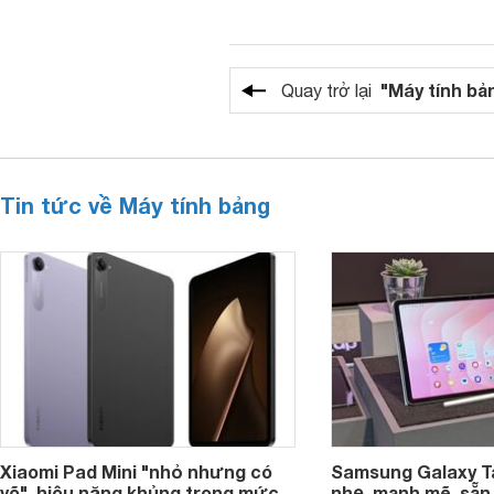
"Máy tính bả
Quay trở lại
Tin tức về Máy tính bảng
Xiaomi Pad Mini "nhỏ nhưng có
Samsung Galaxy T
võ", hiệu năng khủng trong mức
nhẹ, mạnh mẽ, sẵn