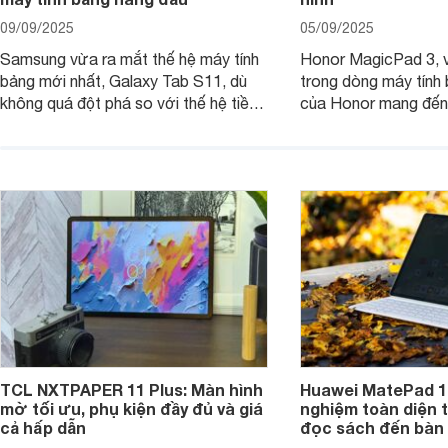
09/09/2025
05/09/2025
Samsung vừa ra mắt thế hệ máy tính
Honor MagicPad 3, v
bảng mới nhất, Galaxy Tab S11, dù
trong dòng máy tính
không quá đột phá so với thế hệ tiền
của Honor mang đến 
nhiệm nhưng những cải tiến tập trung
diện với màn hình lớn
vào hiệu năng xử lý, thiết kế, cùng
mẽ và thời lượng pin
nâng cấp phần mềm hứa hẹn mang
nhiên, màn hình LCD
đến trải nghiệm người dùng liền mạch
để lại một điểm trừ k
và mượt mà hơn.
TCL NXTPAPER 11 Plus: Màn hình
Huawei MatePad 12
mờ tối ưu, phụ kiện đầy đủ và giá
nghiệm toàn diện 
cả hấp dẫn
đọc sách đến bàn 