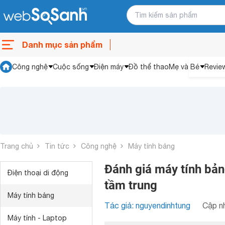
Danh mục sản phẩm
Công nghệ
Cuộc sống
Điện máy
Đồ thể thao
Mẹ và Bé
Revie
Trang chủ
Tin tức
Công nghệ
Máy tính bảng
Đánh giá máy tính bản
Điện thoại di động
tầm trung
Máy tính bảng
Tác giả: nguyendinhtung
Cập nh
Máy tính - Laptop