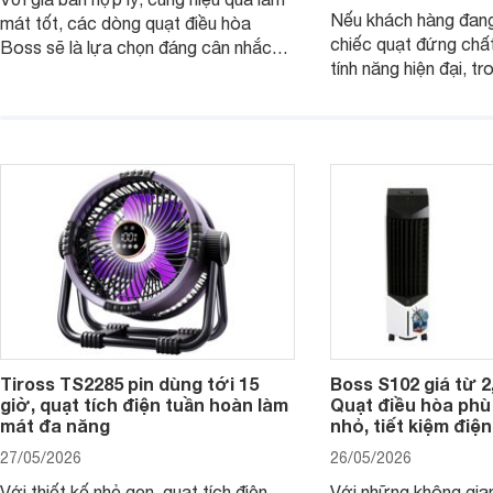
Nếu khách hàng đang
mát tốt, các dòng quạt điều hòa
chiếc quạt đứng chấ
Boss sẽ là lựa chọn đáng cân nhắc
tính năng hiện đại, tr
cho các không gian phòng mở. Dưới
hợp lý, thì dưới đây 
đây là loạt quạt điều hòa dưới 3 triệu
đứng Casper đáng câ
đáng mua hiện nay.
trường hiện nay.
Tiross TS2285 pin dùng tới 15
Boss S102 giá từ 2
giờ, quạt tích điện tuần hoàn làm
Quạt điều hòa ph
mát đa năng
nhỏ, tiết kiệm điện
27/05/2026
26/05/2026
Với thiết kế nhỏ gọn, quạt tích điện
Với những không gia