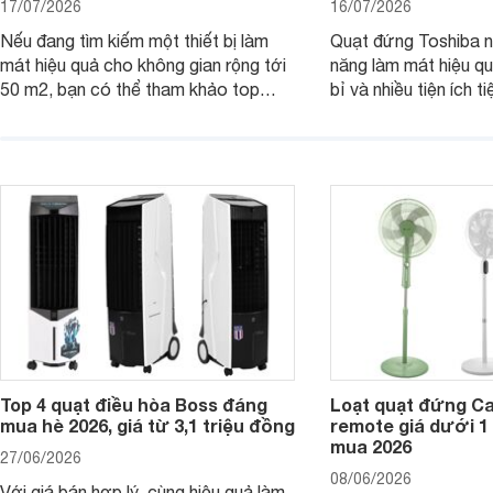
17/07/2026
16/07/2026
Nếu đang tìm kiếm một thiết bị làm
Quạt đứng Toshiba nổ
mát hiệu quả cho không gian rộng tới
năng làm mát hiệu qu
50 m2, bạn có thể tham khảo top
bỉ và nhiều tiện ích t
quạt điều hòa công suất lớn dưới đây.
là top 5 mẫu quạt đ
Đây đều là những sản phẩm đáng cân
mua hiện nay, phù hợ
nhắc trên thị trường năm 2026.
cầu sử dụng khác nh
Top 4 quạt điều hòa Boss đáng
Loạt quạt đứng C
mua hè 2026, giá từ 3,1 triệu đồng
remote giá dưới 1
mua 2026
27/06/2026
08/06/2026
Với giá bán hợp lý, cùng hiệu quả làm