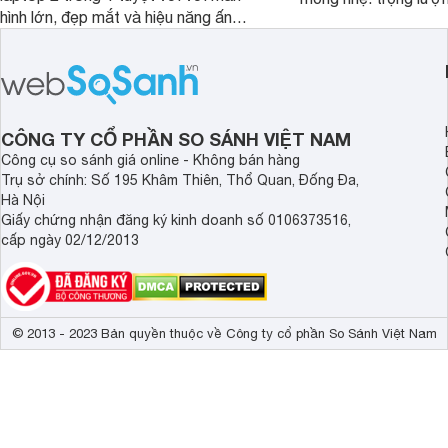
hình lớn, đẹp mắt và hiệu năng ấn
nhưng có màn hình O
tượng, nhưng điểm đặc biệt nhất là
cao tuyệt đẹp cùng h
mức giá vô cùng hấp dẫn, biến nó trở
năng AI hàng đầu, đ
thành một lựa chọn “đáng đồng tiền
của một thiết bị doa
bát gạo” trên thị trường.
CÔNG TY CỔ PHẦN SO SÁNH VIỆT NAM
Công cụ so sánh giá online - Không bán hàng
Trụ sở chính: Số 195 Khâm Thiên, Thổ Quan, Đống Đa,
Hà Nội
Giấy chứng nhận đăng ký kinh doanh số 0106373516,
cấp ngày 02/12/2013
© 2013 - 2023 Bản quyền thuộc về Công ty cổ phần So Sánh Việt Nam