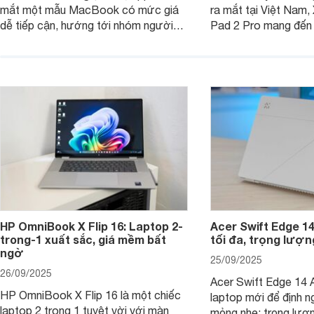
mắt một mẫu MacBook có mức giá
ra mắt tại Việt Nam,
dễ tiếp cận, hướng tới nhóm người
Pad 2 Pro mang đến 
dùng học sinh, sinh viên nhưng vẫn
lượng với mức giá ph
được trang bị nhiều tính năng đáng
đông người dùng.
chú ý. MacBook Neo vì thế đang thu
hút sự quan tâm lớn từ thị trường.
HP OmniBook X Flip 16: Laptop 2-
Acer Swift Edge 1
trong-1 xuất sắc, giá mềm bất
tối đa, trọng lượn
ngờ
25/09/2025
26/09/2025
Acer Swift Edge 14 A
HP OmniBook X Flip 16 là một chiếc
laptop mới để định ng
laptop 2 trong 1 tuyệt vời với màn
mỏng nhẹ: trọng lượ