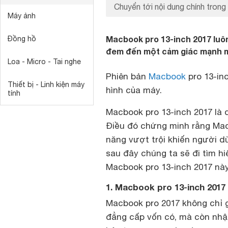
Chuyển tới nội dung chính trong 
Máy ảnh
Macbook pro 13-inch 2017 luôn
Đồng hồ
đem đến một cảm giác mạnh m
Loa - Micro - Tai nghe
Phiên bản
Macbook
pro 13-in
Thiết bị - Linh kiện máy
hình của máy.
tính
Macbook pro 13-inch 2017 là 
Điều đó chứng minh rằng Macb
năng vượt trội khiến người dù
sau đây chúng ta sẽ đi tìm hi
Macbook pro 13-inch 2017 này
1. Macbook pro 13-inch 2017
Macbook pro 2017 không chỉ g
đẳng cấp vốn có, mà còn nhận