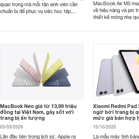
MacBook Air M5 man
quan trọng mà mỗi tân sinh viên cần
về hiệu năng và pin t
chuẩn bị để phục vụ việc học tập,
thiết kế mỏng nhẹ qu
nghiên cứu và cả nhu cầu làm thêm.
tiếp tục là lựa chọn 
Nếu ưu tiên một thiết bị gọn nhẹ, hiệu
việc và học tập hàng
năng ổn định, bền bỉ cùng mức giá dễ
tiếp cận, dưới đây là những mẫu
MacBook đáng cân nhắc dành cho
tân sinh viên.
MacBook Neo giá từ 13,99 triệu
Xiaomi Redmi Pad 
đồng tại Việt Nam, gây sốt với
ngờ bởi trang bị 
trang bị ấn tượng
mức giá bán hợp l
05/03/2026
15/10/2025
Lần đầu tiên trong lịch sử, Apple ra
Là mẫu máy tính bản