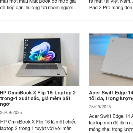
mắt một mẫu MacBook có mức giá
ra mắt tại Việt Nam,
dễ tiếp cận, hướng tới nhóm người
Pad 2 Pro mang đến 
dùng học sinh, sinh viên nhưng vẫn
lượng với mức giá ph
được trang bị nhiều tính năng đáng
đông người dùng.
chú ý. MacBook Neo vì thế đang thu
hút sự quan tâm lớn từ thị trường.
HP OmniBook X Flip 16: Laptop 2-
Acer Swift Edge 1
trong-1 xuất sắc, giá mềm bất
tối đa, trọng lượn
ngờ
25/09/2025
26/09/2025
Acer Swift Edge 14 A
HP OmniBook X Flip 16 là một chiếc
laptop mới để định ng
laptop 2 trong 1 tuyệt vời với màn
mỏng nhẹ: trọng lượ