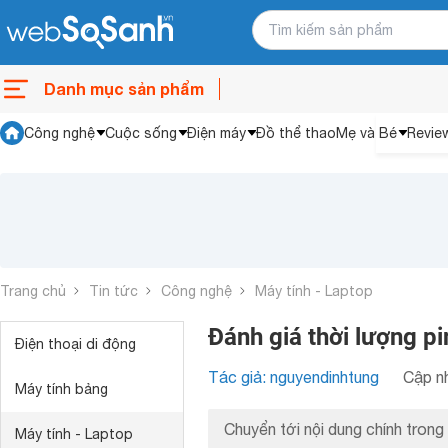
Danh mục sản phẩm
Công nghệ
Cuộc sống
Điện máy
Đồ thể thao
Mẹ và Bé
Revie
Trang chủ
Tin tức
Công nghệ
Máy tính - Laptop
Đánh giá thời lượng p
Điện thoại di động
Tác giả: nguyendinhtung
Cập nh
Máy tính bảng
Chuyển tới nội dung chính trong 
Máy tính - Laptop