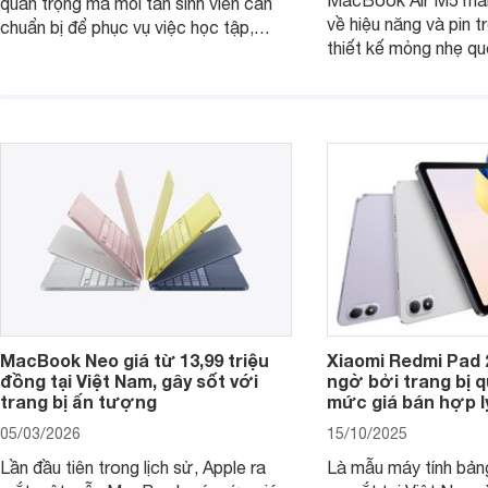
quan trọng mà mỗi tân sinh viên cần
về hiệu năng và pin t
chuẩn bị để phục vụ việc học tập,
thiết kế mỏng nhẹ qu
nghiên cứu và cả nhu cầu làm thêm.
tiếp tục là lựa chọn 
Nếu ưu tiên một thiết bị gọn nhẹ, hiệu
việc và học tập hàng
năng ổn định, bền bỉ cùng mức giá dễ
tiếp cận, dưới đây là những mẫu
MacBook đáng cân nhắc dành cho
tân sinh viên.
MacBook Neo giá từ 13,99 triệu
Xiaomi Redmi Pad 
đồng tại Việt Nam, gây sốt với
ngờ bởi trang bị 
trang bị ấn tượng
mức giá bán hợp l
05/03/2026
15/10/2025
Lần đầu tiên trong lịch sử, Apple ra
Là mẫu máy tính bản