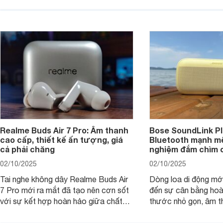
chọn phù hợp nhất dựa trên nhu cầu
âm thanh ấn tượng 
và sở thích cá nhân. Cả hai đều là sản
chuyên gia đánh giá 
phẩm chất lượng cao, nhưng hướng
tới đối tượng khách hàng khác nhau.
Realme Buds Air 7 Pro: Âm thanh
Bose SoundLink Pl
cao cấp, thiết kế ấn tượng, giá
Bluetooth mạnh mẽ
cả phải chăng
nghiệm đắm chìm 
02/10/2025
02/10/2025
Tai nghe không dây Realme Buds Air
Dòng loa di động m
7 Pro mới ra mắt đã tạo nên cơn sốt
đến sự cân bằng hoà
với sự kết hợp hoàn hảo giữa chất
thước nhỏ gọn, âm 
lượng âm thanh vượt trội, thiết kế
thời lượng pin ấn tư
hiện đại và mức giá cực kỳ cạnh
nó có xứng đáng với