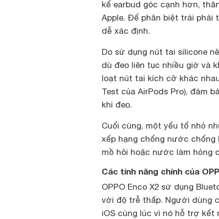
kế earbud góc cạnh hơn, thâ
Apple. Để phân biệt trái phải t
dễ xác định.
Do sử dụng nút tai silicone n
dù đeo liên tục nhiều giờ và 
loạt nút tai kích cỡ khác nha
Test của AirPods Pro), đảm b
khi đeo.
Cuối cùng, một yếu tố nhỏ nh
xếp hạng chống nước chống bụ
mồ hôi hoặc nước làm hỏng 
Các tính năng chính của OP
OPPO Enco X2 sử dụng Bluetoot
với độ trễ thấp. Người dùng c
iOS cùng lúc vì nó hỗ trợ kết