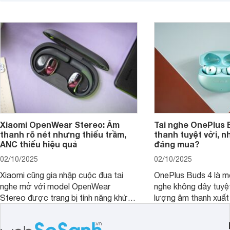
tranh, chỉ dưới 2 triệu đồng.
xuất?
Xiaomi OpenWear Stereo: Âm
Tai nghe OnePlus 
thanh rõ nét nhưng thiếu trầm,
thanh tuyệt vời, n
ANC thiếu hiệu quả
đáng mua?
02/10/2025
02/10/2025
Xiaomi cũng gia nhập cuộc đua tai
OnePlus Buds 4 là mộ
nghe mở với model OpenWear
nghe không dây tuyệt
Stereo được trang bị tính năng khử
lượng âm thanh xuất
tiếng ồn chủ động (ANC). Nhưng liệu
nghệ hai driver và h
chất lượng âm thanh và hiệu quả khử
khử tiếng ồn ấn tượng