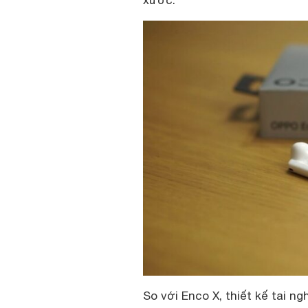
xước.
So với Enco X, thiết kế tai n