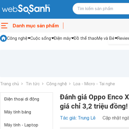
Danh mục sản phẩm
Công nghệ
Cuộc sống
Điện máy
Đồ thể thao
Mẹ và Bé
Revie
Trang chủ
Tin tức
Công nghệ
Loa - Micro - Tai nghe
Đánh giá Oppo Enco X2
Điện thoại di động
giá chỉ 3,2 triệu đồng!
Máy tính bảng
Tác giả: Trung Lê
Cập nhật ngà
Máy tính - Laptop