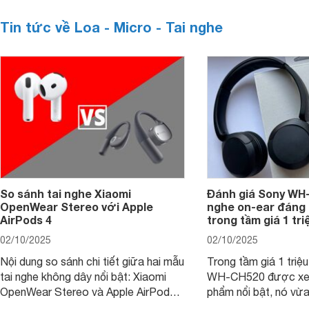
Tin tức về Loa - Micro - Tai nghe
So sánh tai nghe Xiaomi
Đánh giá Sony WH-
OpenWear Stereo với Apple
nghe on-ear đáng
AirPods 4
trong tầm giá 1 tr
02/10/2025
02/10/2025
Nội dung so sánh chi tiết giữa hai mẫu
Trong tầm giá 1 triệ
tai nghe không dây nổi bật: Xiaomi
WH-CH520 được xe
OpenWear Stereo và Apple AirPods 4
phẩm nổi bật, nó vừa
sẽ nhằm giúp người dùng đưa ra lựa
pin ấn tượng vừa sở