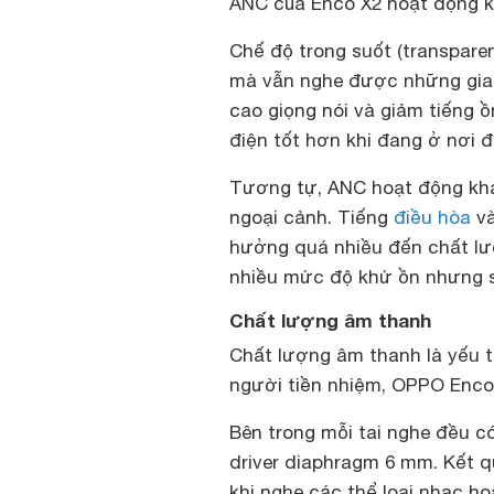
ANC của Enco X2 hoạt động kh
Chế độ trong suốt (transpare
mà vẫn nghe được những giai
cao giọng nói và giảm tiếng 
điện tốt hơn khi đang ở nơi 
Tương tự, ANC hoạt động khá 
ngoại cảnh. Tiếng
điều hòa
và
hưởng quá nhiều đến chất lư
nhiều mức độ khử ồn nhưng sự
Chất lượng âm thanh
Chất lượng âm thanh là yếu t
người tiền nhiệm, OPPO Enco
Bên trong mỗi tai nghe đều c
driver diaphragm 6 mm. Kết qu
khi nghe các thể loại nhạc h