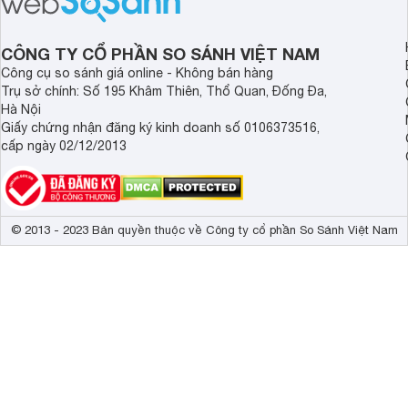
ồn của chiếc tai nghe Xiaomi này có
tiến. Tuy nhiên, thời
đủ sức thuyết phục người dùng?
là một điểm hạn chế 
người dùng.
CÔNG TY CỔ PHẦN SO SÁNH VIỆT NAM
Công cụ so sánh giá online - Không bán hàng
Trụ sở chính: Số 195 Khâm Thiên, Thổ Quan, Đống Đa,
Hà Nội
Giấy chứng nhận đăng ký kinh doanh số 0106373516,
cấp ngày 02/12/2013
© 2013 - 2023 Bản quyền thuộc về Công ty cổ phần So Sánh Việt Nam