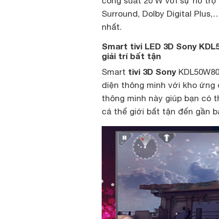
công suất 20 W với sự hỗ trợ
Surround, Dolby Digital Plus,
nhất.
Smart tivi LED 3D Sony KDL
giải trí bất tận
tivi 3D Sony
Smart
KDL50W800
diện thông minh với kho ứng
thông minh này giúp bạn có t
cả thế giới bất tận đến gần b