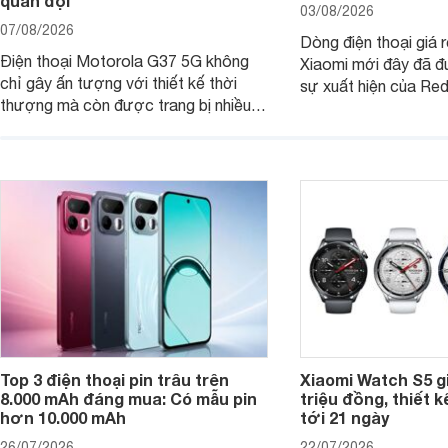
quân đội
03/08/2026
07/08/2026
Dòng điện thoại giá 
Điện thoại Motorola G37 5G không
Xiaomi mới đây đã đ
chỉ gây ấn tượng với thiết kế thời
sự xuất hiện của Re
thượng mà còn được trang bị nhiều
máy đang nhận được
tính năng và công nghệ hiện đại, đáp
của nhiều khách hàng
ứng tốt nhu cầu sử dụng hằng ngày
của người dùng phổ thông.
Top 3 điện thoại pin trâu trên
Xiaomi Watch S5 g
8.000 mAh đáng mua: Có mẫu pin
triệu đồng, thiết k
hơn 10.000 mAh
tới 21 ngày
26/07/2026
22/07/2026