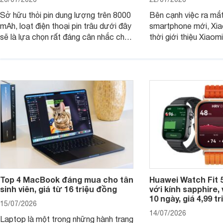
Sở hữu thỏi pin dung lượng trên 8000
Bên cạnh việc ra mắt
mAh, loạt điện thoại pin trâu dưới đây
smartphone mới, Xia
sẽ là lựa chọn rất đáng cân nhắc cho
thời giới thiệu Xiao
người dùng Việt.
phiên bản nâng cấp 
dòng đồng hồ thông 
Watch S.
Top 4 MacBook đáng mua cho tân
Huawei Watch Fit 5
sinh viên, giá từ 16 triệu đồng
với kính sapphire, v
10 ngày, giá 4,99 t
15/07/2026
14/07/2026
Laptop là một trong những hành trang