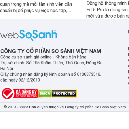
Đồng hồ thông minh
quan trọng mà mỗi tân sinh viên cần
Fit 5 Pro là dòng sm
chuẩn bị để phục vụ việc học tập,
mới vừa được bán ra 
nghiên cứu và cả nhu cầu làm thêm.
Việt Nam năm 2026.
Nếu ưu tiên một thiết bị gọn nhẹ, hiệu
huy thế mạnh từ thế 
năng ổn định, bền bỉ cùng mức giá dễ
thiết kế thời thượng 
tiếp cận, dưới đây là những mẫu
năng hiện đại.
MacBook đáng cân nhắc dành cho
tân sinh viên.
CÔNG TY CỔ PHẦN SO SÁNH VIỆT NAM
Công cụ so sánh giá online - Không bán hàng
Trụ sở chính: Số 195 Khâm Thiên, Thổ Quan, Đống Đa,
Hà Nội
Giấy chứng nhận đăng ký kinh doanh số 0106373516,
cấp ngày 02/12/2013
© 2013 - 2023 Bản quyền thuộc về Công ty cổ phần So Sánh Việt Nam