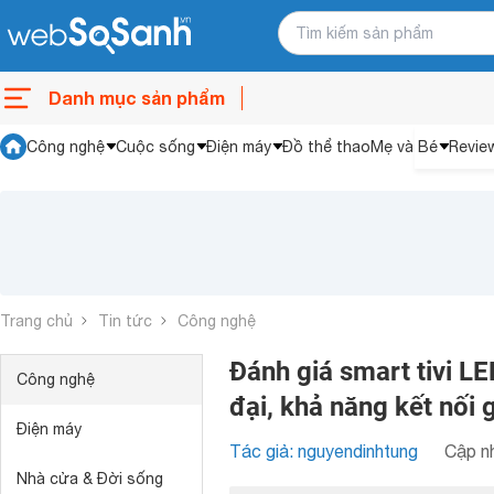
Danh mục sản phẩm
Công nghệ
Cuộc sống
Điện máy
Đồ thể thao
Mẹ và Bé
Revie
Trang chủ
Tin tức
Công nghệ
Đánh giá smart tivi 
Công nghệ
đại, khả năng kết nối gi
Điện máy
Tác giả: nguyendinhtung
Cập nh
Nhà cửa & Đời sống