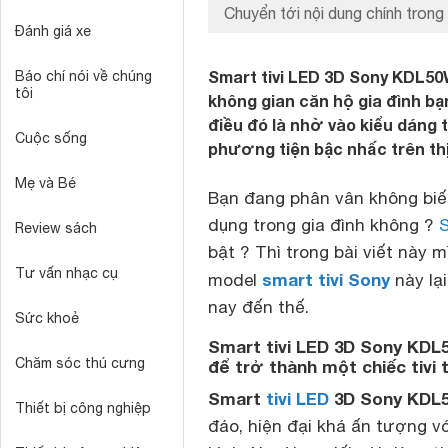
Chuyển tới nội dung chính trong 
Đánh giá xe
Smart tivi LED 3D Sony KDL50
Báo chí nói về chúng
tôi
không gian căn hộ gia đình bạ
điều đó là nhờ vào kiểu dáng th
Cuộc sống
phương tiện bậc nhấc trên thị
Mẹ và Bé
Bạn đang phân vân không bi
dụng trong gia đình không ?
S
Review sách
bật ? Thì trong bài viết này 
Tư vấn nhạc cụ
smart tivi Sony
model
này lại
nay đến thế.
Sức khoẻ
Smart tivi LED 3D Sony KDL5
Chăm sóc thú cưng
để trở thành một chiếc tivi
Smart
tivi LED
3D Sony KDL
Thiết bị công nghiệp
đáo, hiện đại khá ấn tượng 