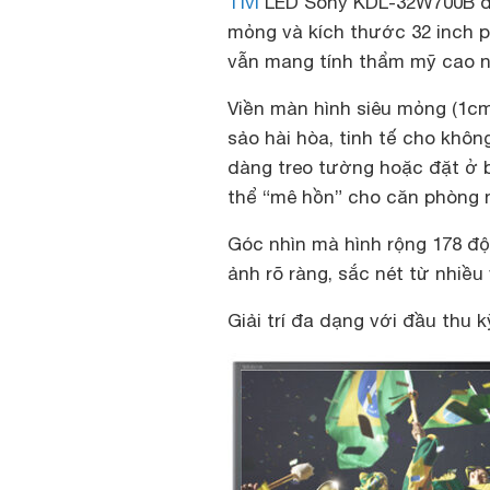
Tivi
LED Sony KDL-32W700B đượ
mỏng và kích thước 32 inch 
vẫn mang tính thẩm mỹ cao nh
Viền màn hình siêu mỏng (1cm
sảo hài hòa, tinh tế cho khôn
dàng treo tường hoặc đặt ở 
thể “mê hồn” cho căn phòng 
Góc nhìn mà hình rộng 178 độ
ảnh rõ ràng, sắc nét từ nhiều 
Giải trí đa dạng với đầu thu k