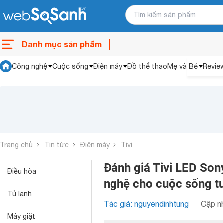
Danh mục sản phẩm
Công nghệ
Cuộc sống
Điện máy
Đồ thể thao
Mẹ và Bé
Revie
Trang chủ
Tin tức
Điện máy
Tivi
Đánh giá Tivi LED S
Điều hòa
nghệ cho cuộc sống t
Tủ lạnh
Tác giả: nguyendinhtung
Cập nh
Máy giặt