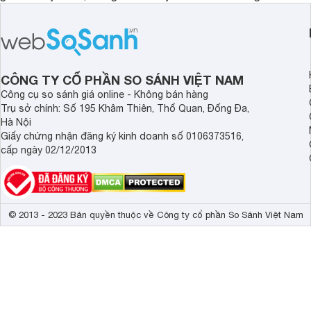
inch K-55S25VM2 lại là một trường
trang bị bộ xử lý XR
hợp đáng chú ý khi có mức giá dễ
tảng Google TV cùng
tiếp cận hơn dù mới ra mắt trong năm
nghệ hỗ trợ nâng cao
2025.
ảnh và âm thanh.
CÔNG TY CỔ PHẦN SO SÁNH VIỆT NAM
Công cụ so sánh giá online - Không bán hàng
Trụ sở chính: Số 195 Khâm Thiên, Thổ Quan, Đống Đa,
Hà Nội
Giấy chứng nhận đăng ký kinh doanh số 0106373516,
cấp ngày 02/12/2013
© 2013 - 2023 Bản quyền thuộc về Công ty cổ phần So Sánh Việt Nam