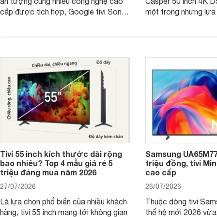
ấn tượng cùng nhiều công nghệ cao
Casper 50 inch 4K 
cấp được tích hợp, Google tivi Sony
một trong những lựa
4K 65 inch K-65S20M2 hiện còn đang
trong phân khúc nhờ
được nhiều cửa hàng điện máy giảm
cùng mức giá đang đ
giá sâu.
thống bán lẻ điều ch
hấp dẫn.
Tivi 55 inch kích thước dài rộng
Samsung UA65M77H
bao nhiêu? Top 4 mẫu giá rẻ 5
triệu đồng, tivi Mi
triệu đáng mua năm 2026
cao cấp
27/07/2026
26/07/2026
Là lựa chọn phổ biến của nhiều khách
Thuộc dòng tivi Sam
hàng, tivi 55 inch mang tới không gian
thế hệ mới 2026 vừa t