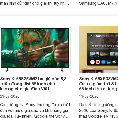
màn hình đủ "đã" cho giải trí, tuy nhiên
Samsung UA65M77HA 
việc lựa chọn cũng cần hợp với với
trang
không gian sử dụng. Vậy tivi 55 inch
kích thước dài rộng bao nhiêu cm và
dùng cho phòng bao nhiêu m2?
Sony K-55S25VM2 hạ giá còn 8,3
Sony K-65XR33VM2
triệu đồng, tivi 55 inch chất
được giảm tới 8 tr
lượng cho gia đình Việt
65 inch thực dụng
23/07/2026
13/07/2026
Các dòng tivi Sony thường được biết
Ra mắt trong dòng 
đến với mức giá cao và khả năng giữ
2026 của Sony, K-6
giá tốt. Tuy nhiên, Google tivi Sony 55
mẫu Google TV 4K 6