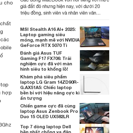
ệu cho
giá đắt đỏ nhưng hiện nay, với dưới 20
triệu đồng, sinh viên và nhân viên văn
phòng đã có thể sở hữu những model
 chất
mới, đáp ứng tốt nhu cầu học tập và làm
MSI Stealth A16 AI+ 2025:
ng
việc cơ bản.
Laptop gaming siêu
 các
mỏng, mạnh mẽ với NVIDIA
GeForce RTX 5070 Ti
Mobile
Đánh giá Asus TUF
số
Gaming F17 FX706: Trải
nghiệm cực đã với màn
hình siêu to khổng lồ!
Khám phá siêu phẩm
laptop LG Gram 14ZD90R-
ptop
G.AX51A5: Chiếc laptop
ù hợp
bền bỉ với hiệu năng cực kì
ấn tượng
o
Chiến game cực đã cùng
laptop Asus Zenbook Pro
Duo 15 OLED UX582LR
 3Ghz
Top 7 dòng laptop Dell
bền nhất chống va đập