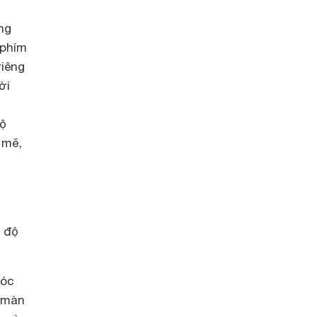
ng
 phím
riêng
ời
độ
 mẽ,
 độ
góc
n màn