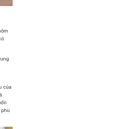
nhôm
có
rung
u của
à
uốn
, phù