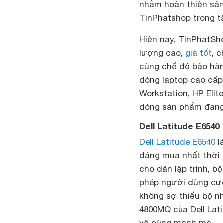
nhằm hoàn thiện sản
TinPhatshop trong tâ
Hiện nay, TinPhatSh
lượng cao,
giá tốt
, 
cùng chế độ bảo hàn
dòng laptop cao cấ
Workstation, HP El
dòng sản phẩm đang 
Dell Latitude E6540
Dell Latitude E6540
l
đáng mua nhất thời 
cho dân lập trình, b
phép người dùng cực 
không sợ thiếu bộ nh
4800MQ của Dell Lati
vô cùng mạnh mẽ.