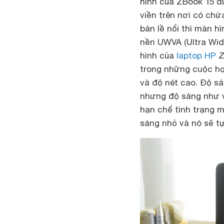
hình của ZBook 15 đ
viền trên nơi có chứ
bản lề nổi thì màn h
nền UWVA (Ultra Wide
hình của
laptop HP
Z
trong những cuộc họ
và độ nét cao. Độ 
nhưng độ sáng như vậ
hạn chế tình trạng 
sáng nhỏ và nó sẽ tự