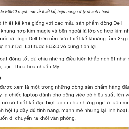
tude E6540 mạnh mẽ về thiết kế, hiệu năng xử lý nhanh nhanh
có thiết kế khá giống với các mẫu sản phẩm dòng Dell
ộ khung hợp kim magie và bên ngoài là lớp vỏ hợp kim 
ổi bật logo Dell trên nền. Với thiết kế khoảng tầm 3kg 
 như Dell Latitude E6530 vô cùng tiện lợi
hoạt động tốt dù chịu những điều kiện khắc nghiệt như 
ổi, bụi…theo tiêu chuẩn Mỹ.
0
được xem là một trong những dòng sản phẩm hàng đầ
y là chiếc laptop dành cho công việc có hiệu suất lớn v
 nó có thiết kế đặc biệt dành cho những người luôn m
h hội tụ đầy đủ tính năng, mạnh mẽ nhưng lại linh hoạt
muốn di chuyển ra khỏi văn phòng.