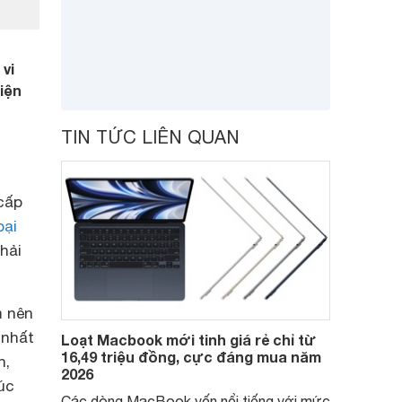
 vi
điện
TIN TỨC LIÊN QUAN
cấp
oại
hải
m nên
 nhất
Loạt Macbook mới tinh giá rẻ chỉ từ
16,49 triệu đồng, cực đáng mua năm
n,
2026
úc
Các dòng MacBook vốn nổi tiếng với mức