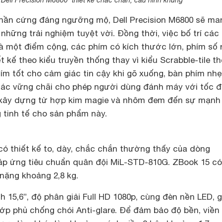
phần cứng đáng ngưỡng mộ, Dell Precision M6800 sẽ ma
hững trải nghiệm tuyệt vời. Đồng thời, việc bố trí các
à một điểm cộng, các phím có kích thước lớn, phím số 
t kế theo kiểu truyền thống thay vì kiểu Scrabble-tile th
ím tốt cho cảm giác tin cậy khi gõ xuống, bàn phím nhẹ
iác vững chãi cho phép người dùng đánh máy với tốc 
xây dựng từ hợp kim magie và nhôm đem đến sự mạnh
 tinh tế cho sản phẩm này.
ó thiết kế to, dày, chắc chắn thường thấy của dòng
p ứng tiêu chuẩn quân đội MiL-STD-810G. ZBook 15 có
nặng khoảng 2,8 kg.
 15,6”, độ phân giải Full HD 1080p, cùng đèn nền LED, 
lớp phủ chống chói Anti-glare. Để đảm bảo độ bền, viề