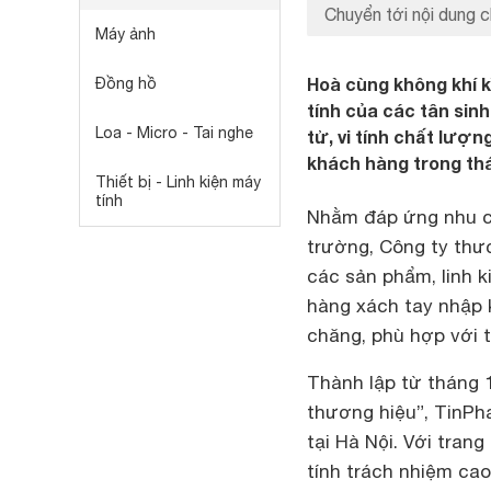
Chuyển tới nội dung c
Máy ảnh
Hoà cùng không khí kì
Đồng hồ
tính của các tân sinh
Loa - Micro - Tai nghe
tử, vi tính chất lượ
khách hàng trong thá
Thiết bị - Linh kiện máy
tính
Nhằm đáp ứng nhu cầu
trường, Công ty thư
các sản phẩm, linh k
hàng xách tay nhập 
chăng, phù hợp với t
Thành lập từ tháng 
thương hiệu”, TinPha
tại Hà Nội. Với tran
tính trách nhiệm ca