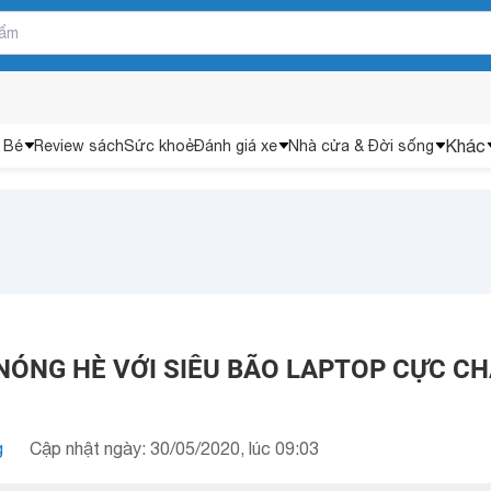
Khác
 Bé
Review sách
Sức khoẻ
Đánh giá xe
Nhà cửa & Đời sống
NÓNG HÈ VỚI SIÊU BÃO LAPTOP CỰC C
g
Cập nhật ngày: 30/05/2020, lúc 09:03