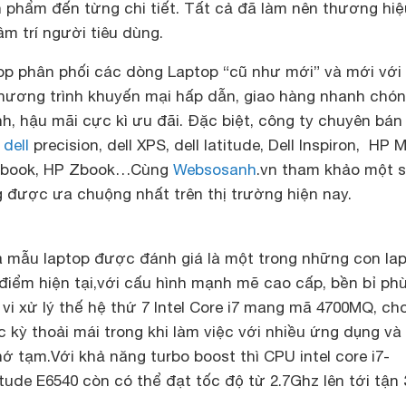
 phẩm đến từng chi tiết. Tất cả đã làm nên thương hi
m trí người tiêu dùng.
op phân phối các dòng Laptop “cũ như mới” và mới với
chương trình khuyến mại hấp dẫn, giao hàng nhanh chó
h, hậu mãi cực kì ưu đãi. Đặc biệt, công ty chuyên bán
p
dell
precision, dell XPS, dell latitude, Dell Inspiron, HP 
itebook, HP Zbook…Cùng
Websosanh
.vn tham khảo một 
được ưa chuộng nhất trên thị trường hiện nay.
à mẫu laptop được đánh giá là một trong những con la
điểm hiện tại,với cấu hình mạnh mẽ cao cấp, bền bỉ ph
ộ vi xử lý thế hệ thứ 7 Intel Core i7 mang mã 4700MQ, ch
kỳ thoải mái trong khi làm việc với nhiều ứng dụng và
ớ tạm.Với khả năng turbo boost thì CPU intel core i7-
tude E6540 còn có thể đạt tốc độ từ 2.7Ghz lên tới tận