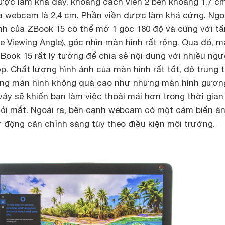
ược làm khá dày, khoảng cách viền 2 bên khoảng 1,7 c
a webcam là 2,4 cm. Phần viền được làm khá cứng. Ngoà
ình của ZBook 15 có thể mở 1 góc 180 độ và cùng với t
 Viewing Angle), góc nhìn màn hình rất rộng. Qua đó, 
Book 15
rất lý tưởng để chia sẻ nội dung với nhiều ngư
p. Chất lượng hình ảnh của màn hình rất tốt, độ trung 
sáng màn hình không quá cao như những màn hình gươn
y sẽ khiến bạn làm việc thoải mái hơn trong thời gian 
mỏi mắt. Ngoài ra, bên cạnh webcam có một cảm biến á
 động cân chỉnh sáng tùy theo điều kiện môi trường.