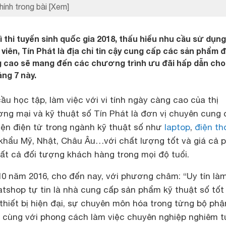
hính trong bài
[Xem]
 thi tuyển sinh quốc gia 2018, thấu hiểu nhu cầu sử dụng
 viên, Tín Phát là địa chỉ tin cậy cung cấp các sản phẩm 
ng cao sẽ mang đến các chương trình ưu đãi hấp dẫn cho
ng 7 này.
 học tập, làm việc với vi tính ngày càng cao của thị
ơng mại và kỹ thuật số Tín Phát là đơn vị chuyên cung 
iện điện tử trong ngành kỹ thuật số như
laptop
,
điện th
khẩu Mỹ, Nhật, Châu Âu…với chất lượng tốt và giá cả p
ất cả đối tượng khách hàng trong mọi độ tuổi.
10 năm 2016, cho đến nay, với phương châm: “Uy tín là
tshop tự tin là nhà cung cấp sản phẩm kỹ thuật số tốt
g thiết bị hiện đại, sự chuyên môn hóa trong từng bộ phậ
o cùng với phong cách làm việc chuyên nghiệp nghiêm t