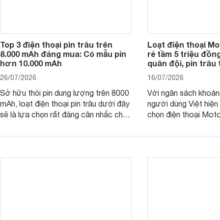
Top 3 điện thoại pin trâu trên
Loạt điện thoại Mo
8.000 mAh đáng mua: Có mẫu pin
rẻ tầm 5 triệu đồn
hơn 10.000 mAh
quân đội, pin trâu
26/07/2026
16/07/2026
Sở hữu thỏi pin dung lượng trên 8000
Với ngân sách khoảng
mAh, loạt điện thoại pin trâu dưới đây
người dùng Việt hiện
sẽ là lựa chọn rất đáng cân nhắc cho
chọn điện thoại Mot
người dùng Việt.
với các nhu cầu sử d
giải trí, chụp ảnh đế
ngày.