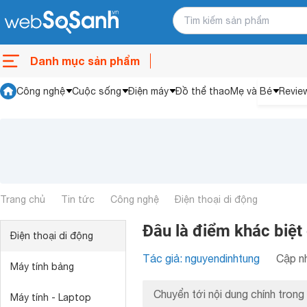
Danh mục sản phẩm
Công nghệ
Cuộc sống
Điện máy
Đồ thể thao
Mẹ và Bé
Revie
Trang chủ
Tin tức
Công nghệ
Điện thoại di động
Đâu là điểm khác biệt
Điện thoại di động
Tác giả: nguyendinhtung
Cập nh
Máy tính bảng
Chuyển tới nội dung chính trong 
Máy tính - Laptop