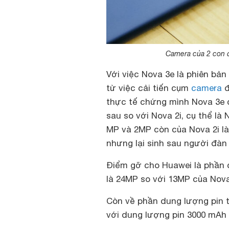
Camera của 2 con đi
Với việc Nova 3e là phiên bả
từ việc cải tiến cụm
camera
đ
thực tế chứng mình Nova 3e c
sau so với Nova 2i, cụ thể l
MP và 2MP còn của Nova 2i l
nhưng lại sinh sau người đàn
Điểm gỡ cho Huawei là phần 
là 24MP so với 13MP của Nova
Còn về phần dung lượng pin t
với dung lượng pin 3000 mAh 