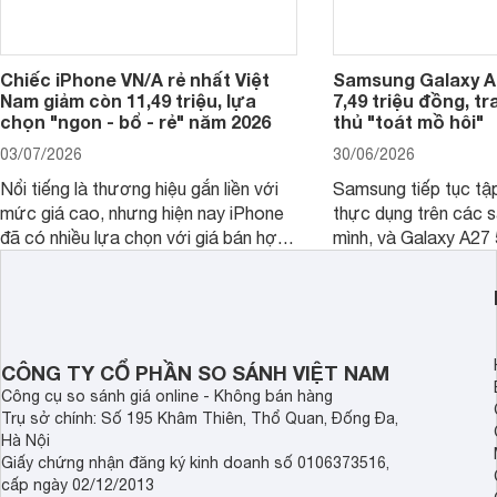
Chiếc iPhone VN/A rẻ nhất Việt
Samsung Galaxy A2
Nam giảm còn 11,49 triệu, lựa
7,49 triệu đồng, tr
chọn "ngon - bổ - rẻ" năm 2026
thủ "toát mồ hôi"
03/07/2026
30/06/2026
Nổi tiếng là thương hiệu gắn liền với
Samsung tiếp tục tập
mức giá cao, nhưng hiện nay iPhone
thực dụng trên các 
đã có nhiều lựa chọn với giá bán hợp
mình, và Galaxy A27
lý hơn, giúp người dùng dễ dàng tiếp
thể hiện rõ định hướ
cận sản phẩm chính hãng.
tới cho người dùng m
lượng với nhiều tran
độ bền bỉ cho nhu cầ
dài.
CÔNG TY CỔ PHẦN SO SÁNH VIỆT NAM
Công cụ so sánh giá online - Không bán hàng
Trụ sở chính: Số 195 Khâm Thiên, Thổ Quan, Đống Đa,
Hà Nội
Giấy chứng nhận đăng ký kinh doanh số 0106373516,
cấp ngày 02/12/2013