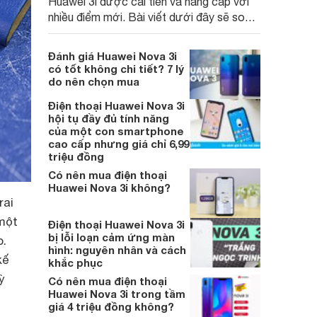
Huawei 3i được cải tiến và nâng cấp với
nhiều điểm mới. Bài viết dưới đây sẽ so
sánh chi tiết về thiết kế, hiệu năng của
Huawei Nova 3i và 3e để xem với phiên
Đánh giá Huawei Nova 3i
bản nâng cấp này, người dùng có đáng bỏ
có tốt không chi tiết? 7 lý
thêm tiền để mua hay không?
do nên chọn mua
Điện thoại Huawei Nova 3i
hội tụ đầy đủ tính năng
của một con smartphone
cao cấp nhưng giá chỉ 6,99
triệu đồng
Có nên mua điện thoại
Huawei Nova 3i không?
rai
một
Điện thoại Huawei Nova 3i
bị lỗi loạn cảm ứng màn
p.
hình: nguyên nhân và cách
ế
khắc phục
̀
Có nên mua điện thoại
Huawei Nova 3i trong tầm
giá 4 triệu đồng không?