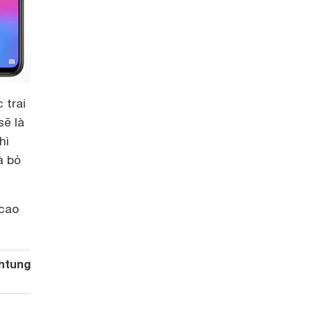
 trai
ẽ là
hì
à bỏ
 cao
htung