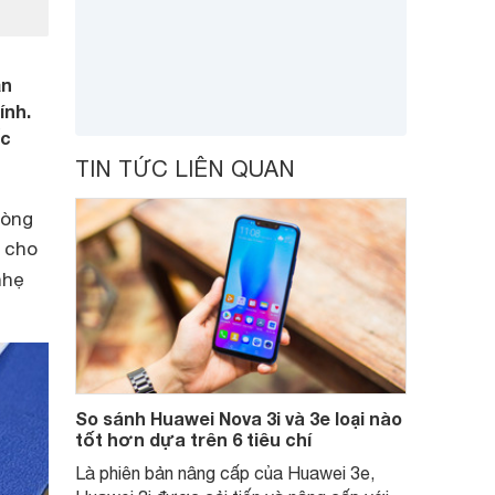
ản
ính.
ếc
TIN TỨC LIÊN QUAN
dòng
 cho
hẹ
So sánh Huawei Nova 3i và 3e loại nào
tốt hơn dựa trên 6 tiêu chí
Là phiên bản nâng cấp của Huawei 3e,