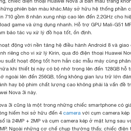
ứng, chiếc điện thoại Huawei Nova 3i bản màu trắng khôn
 những phiên bản màu khác.Máy sở hữu hệ thống phần 
 Kirin 710 gồm 8 nhân xung nhịp cao lên đến 2.2GHz cho hiê
độ load game và ứng dụng nhanh. Hỗ trợ GPU Mali-G51 M
 bảo tác vụ xử lý đồ họa tốt, ổn định.
̣t động với nền tảng hệ điều hành Android 8 và giao 
h riêng cho vi xử lý Kirin, qua đó điện thoại Huawei No
ệu suất hoạt động tốt hơn hẳn các mẫu máy cùng phân
nữa khi thiết bị này có bộ nhớ trong lên đến 128GB hỗ t
hớ ngoài lên đến 256GB, tổng không gian lưu trữ lớn đả
ảnh hay bộ phim chất lượng cao không phải là vấn đề t
wei Nova 3i này.
va 3i cũng là một trong những chiếc smartphone có gi
ng hiếm hoi sở hữu đến 4
camera
với cụm camera kép 
số là 24MP + 2MP và cụm camera kép ở mặt lưng sau v
MP. Ngoài những cơ chế chụp thường thấy, chiếc điện 