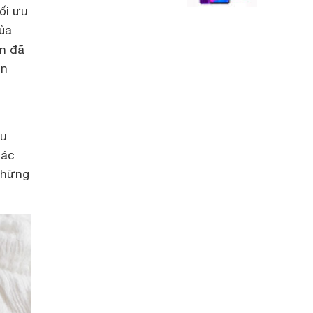
ối ưu
ủa
n đã
̣n
i
̀u
ác
những