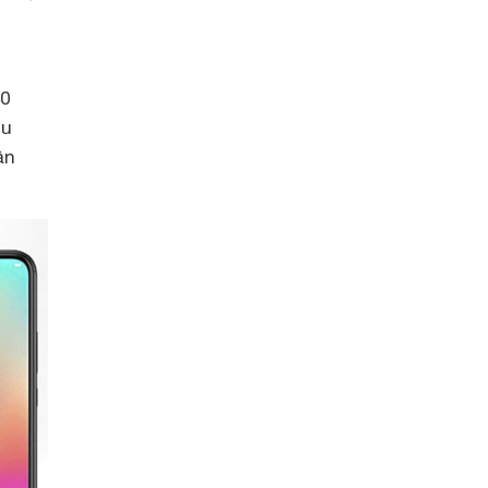
40
hu
̀n