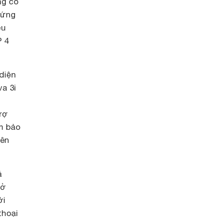
g có
cứng
̣u
P 4
diện
va 3i
rợ
m bảo
rên
á
ở
ới
thoại