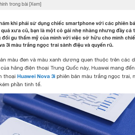
hính trong bài
[Xem]
hám khi phải sử dụng chiếc smartphone với các phiên b
quá xưa cũ, bạn là một cô gái nhẹ nhàng nhưng đầy cá t
g đổi gu thẩm mỹ của mình với việc sở hữu cho mình chi
a 3i màu trắng ngọc trai sành điệu và quyến rũ.
n bản màu đen và màu xanh dương quen thuộc trên các 
của hãng điện thoại Trung Quốc này, Huawei mang đến
Huawei Nova 3i
ện thoại
phiên bản màu trắng ngọc trai, n
́m phần tinh tế.