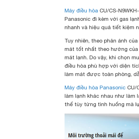
Máy điều hòa
CU/CS-N9WKH-8 
Panasonic đi kèm với gas lạn
nhanh và hiệu quả tiết kiệm 
Tuy nhiên, theo phản ánh của
mát tốt nhất theo hướng củ
mát lạnh. Do vậy, khi chọn m
điều hòa phù hợp với diện tí
làm mát được toàn phòng, dẫ
Máy điều hòa Panasonic
CU/C
làm lạnh khác nhau như làm 
thể tùy từng tình huống mà l