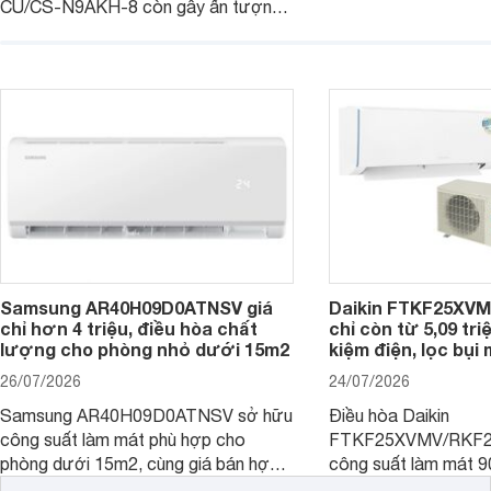
CU/CS-N9AKH-8 còn gây ấn tượng
hữu công nghệ Invert
với khả năng vận hành êm ái, mức tiêu
điện, sản phẩm còn 
thụ điện hợp lý và độ bền trong quá
soát độ ẩm hiệu quả 
trình sử dụng lâu dài.
năng hiện đại, trong k
mức giá dễ tiếp cận.
Samsung AR40H09D0ATNSV giá
Daikin FTKF25XV
chỉ hơn 4 triệu, điều hòa chất
chỉ còn từ 5,09 tri
lượng cho phòng nhỏ dưới 15m2
kiệm điện, lọc bụi
26/07/2026
24/07/2026
Samsung AR40H09D0ATNSV sở hữu
Điều hòa Daikin
công suất làm mát phù hợp cho
FTKF25XVMV/RKF2
phòng dưới 15m2, cùng giá bán hợp
công suất làm mát 
lý là lựa chọn rất đáng cân nhắc cho
hợp với phòng ngủ v