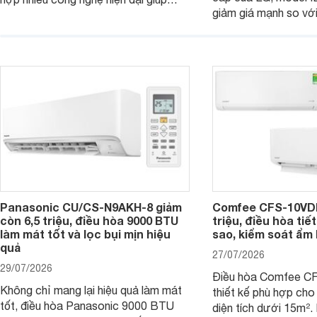
giảm giá mạnh so vớ
nâng cao hiệu quả làm mát, tiết kiệm
bán, giúp người dùng
điện và vận hành êm ái. Đồng thời,
tiếp cận một mẫu điề
thiết bị đang được nhiều đại lý đưa ra
được trang bị nhiều 
giá bán rất dễ chịu.
đại.
Panasonic CU/CS-N9AKH-8 giảm
Comfee CFS-10VDM
còn 6,5 triệu, điều hòa 9000 BTU
triệu, điều hòa tiế
làm mát tốt và lọc bụi mịn hiệu
sao, kiểm soát ẩm 
quả
27/07/2026
29/07/2026
Điều hòa Comfee 
Không chỉ mang lại hiệu quả làm mát
thiết kế phù hợp ch
tốt, điều hòa Panasonic 9000 BTU
diện tích dưới 15m².