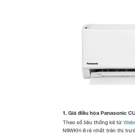
1. Giá điều hòa Panasonic 
Theo số liệu thống kê từ
Web
N9WKH-8 rẻ nhất trên thị trư