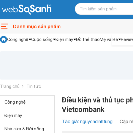
Danh mục sản phẩm
Công nghệ
Cuộc sống
Điện máy
Đồ thể thao
Mẹ và Bé
Revie
Trang chủ
Tin tức
Điều kiện và thủ tục p
Công nghệ
Vietcombank
Điện máy
Tác giả: nguyendinhtung
Cập nh
Nhà cửa & Đời sống