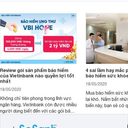
muốn được giải đáp khi tìm hiểu về
chất lượng. Trong đó
bảo hiểm nhân thọ. Để có được câu
thọ An Bình Thịnh Vư
trả lời chính xác nhất, bạn hãy tham
sự quan tâm và lựa 
khảo bài viết này.
Review gói sản phẩm bảo hiểm
4 sai lầm hay mắc 
của Vietinbank nào quyền lợi tốt
bảo hiểm sức khỏ
nhất
18/05/2020
18/05/2020
Mua bảo hiểm sức k
Không chỉ tiên phong trong lĩnh vực
lại khó. Nắm bắt nhữ
ngân hàng, Vietinbank còn được nhiều
biến này, bạn sẽ có 
người dùng biết đến với các gói bảo
đắn nhất khi mua các
hiểm sức khỏe tiện lợi. Vậy sản phẩm
phù hợp cho bản thân
bảo hiểm của Vietinbank nào bạn nên