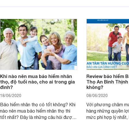
đáng nếu gặp sự cố hay tai nạn. Vậy
quá trình đền bù tổn
đối tượng, phạm vi, phí bảo hiểm như
quy định khi tham gi
thế nào? Quy trình bồi thường bảo
hiểm này sẽ giúp bạ
hiểm ô tô ra sao?
ích tối ưu.
Khi nào nên mua bảo hiểm nhân
Review bảo hiểm B
thọ, độ tuổi nào, cho ai trong gia
Thọ An Bình Thịnh
đình?
không?
18/06/2020
08/06/2020
Bảo hiểm nhân thọ có tốt không? Khi
Với phương châm ma
nào nên mua bảo hiểm nhân thọ thì
hàng những quyền lợi
tốt nhất? Đây là những câu hỏi được
mức phí hợp lý nhất,
rất nhiều khách hàng quan tâm và
đã nỗ lực triển khai 