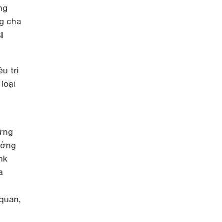
ng
ng cha
I
u trị
loại
hững
ưởng
nk
a
quan,