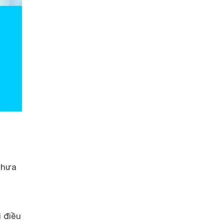
chưa
i điều