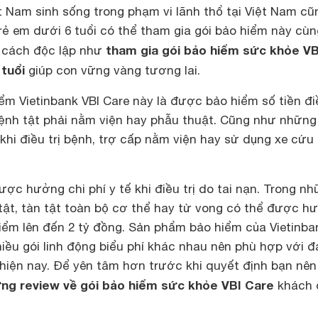
ệt Nam sinh sống trong phạm vi lãnh thổ tại Việt Nam cũ
rẻ em dưới 6 tuổi có thể tham gia gói bảo hiểm này cù
tham gia gói bảo hiểm sức khỏe VB
 cách độc lập như
 tuổi
giúp con vững vàng tương lai.
ểm Vietinbank VBI Care này là được bảo hiểm số tiền điề
 bệnh tật phải nằm viện hay phẫu thuật. Cũng như những 
 khi điều trị bệnh, trợ cấp nằm viện hay sử dụng xe cứu
c hưởng chi phí y tế khi điều trị do tai nạn. Trong n
ật, tàn tật toàn bộ cơ thể hay tử vong có thể được h
hiểm lên đến 2 tỷ đồng. Sản phẩm bảo hiểm của Vietinba
iều gói linh động biểu phí khác nhau nên phù hợp với đ
hiện nay. Để yên tâm hơn trước khi quyết định bạn nên
ng review về gói bảo hiểm sức khỏe VBI Care
khách 