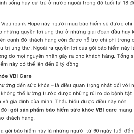
nh sống hay cư trú ở nước ngoài trong độ tuổi từ 18 đ
m Vietinbank Hope này người mua bảo hiểm sẽ được chi 
eo những quyền lợi ung thư ở những giai đoạn đầu hay 
 Bên cạnh đó khách hàng còn được hỗ trợ chi phí trong 
u trị ung thư. Ngoài ra quyền lợi của gói bảo hiểm này l
ng do mọi nguyên nhân gây ra cho khách hàng. Tổng s
hiểm này có thể lên đến 2 tỷ đồng.
hỏe VBI Care
hướng đến sức khỏe – là điều quan trọng nhất đối với 
 không thể lường trước được những rủi ro do bệnh tật
n và gia đình của mình. Thấu hiểu được điều này nên
gói sản phẩm bảo hiểm sức khỏe VBI care
a đời
mang 
ho khách hàng.
a gói bảo hiểm này là những người từ 60 ngày tuổi đến