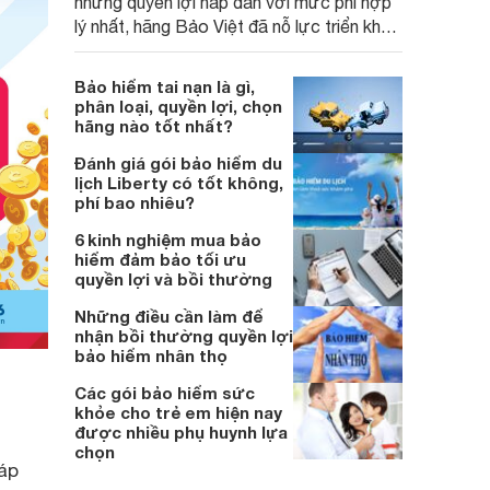
những quyền lợi hấp dẫn với mức phí hợp
lý nhất, hãng Bảo Việt đã nỗ lực triển khai
nhiều gói bảo hiểm chất lượng. Trong đó,
Bảo Việt nhân thọ An Bình Thịnh Vượng
Bảo hiểm tai nạn là gì,
thu hút nhiều sự quan tâm và lựa chọn hơn
phân loại, quyền lợi, chọn
cả.
hãng nào tốt nhất?
Đánh giá gói bảo hiểm du
lịch Liberty có tốt không,
phí bao nhiêu?
6 kinh nghiệm mua bảo
hiểm đảm bảo tối ưu
quyền lợi và bồi thường
Những điều cần làm để
nhận bồi thường quyền lợi
bảo hiểm nhân thọ
Các gói bảo hiểm sức
khỏe cho trẻ em hiện nay
được nhiều phụ huynh lựa
.
chọn
áp