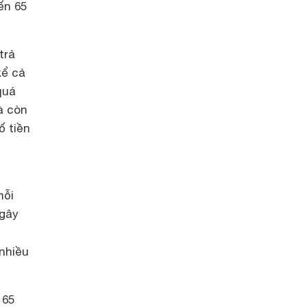
ến 65
trả
kể cả
quá
à còn
ố tiền
mỗi
 gây
nhiều
 65