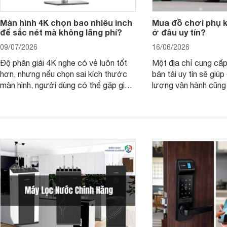
Màn hình 4K chọn bao nhiêu inch
Mua đồ chơi phụ ki
để sắc nét mà không lãng phí?
ở đâu uy tín?
09/07/2026
16/06/2026
Độ phân giải 4K nghe có vẻ luôn tốt
Một địa chỉ cung cấp
hơn, nhưng nếu chọn sai kích thước
bán tải uy tín sẽ giú
màn hình, người dùng có thể gặp giao
lượng vận hành cũng
diện quá nhỏ, phải phóng to nhiều
của chủ xe khi lên đ
hoặc không tận dụng hết không gian
hai" của mình.
hiển thị. Vậy màn hình 4K nên chọn
bao nhiêu inch là hợp lý?