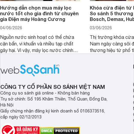
Hướng dẫn chọn mua máy lọc
Khóa cửa điện tử 
nước tốt cho gia đình từ chuyên
So sánh 5 thương 
gia Điện máy Hoàng Cương
Bosch, Demax, Hub
04/06/2026
03/06/2026
Nguồn nước sinh hoạt có thể chứa
Thị trường khóa cửa 
cặn bẩn, vi khuẩn và nhiều tạp chất
Nam ngày càng sôi đ
gây hại. Vì vậy, máy lọc nước chính
thương hiệu từ phổ 
hãng là giải pháp hiệu quả giúp bảo vệ
cấp. Nếu bạn đang b
sức khỏe và đảm bảo nguồn nước
cửa điện tử hãng nào 
sạch cho cả gia đình.
sẽ so sánh 5 thương
tâm nhiều hiện nay: 
Demax, Hubert và Gi
CÔNG TY CỔ PHẦN SO SÁNH VIỆT NAM
Công cụ so sánh giá online - Không bán hàng
Trụ sở chính: Số 195 Khâm Thiên, Thổ Quan, Đống Đa,
Hà Nội
Giấy chứng nhận đăng ký kinh doanh số 0106373516,
cấp ngày 02/12/2013