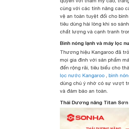
quyền với thẩm mỹ cao, trang
cùng với các tính năng cao c
vệ an toàn tuyệt đối cho bình
tiêu dùng hài lòng khi so sán
chất lượng và cạnh tranh tro
Bình nóng lạnh và máy lọc 
Thương hiệu Kangaroo đã trở
mọi gia đình với sản phẩm má
đến rộng rãi, tiêu biểu cho t
lọc nước Kangaroo
,
bình nón
dùng chú ý nhờ có sự vượt trộ
và đảm bảo an toàn.
Thái Dương năng Titan Sơn