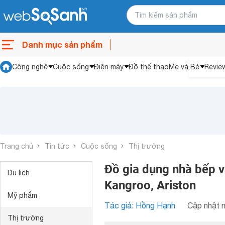
Danh mục sản phẩm
Công nghệ
Cuộc sống
Điện máy
Đồ thể thao
Mẹ và Bé
Revie
Trang chủ
Tin tức
Cuộc sống
Thị trường
Đồ gia dụng nhà bếp và
Du lịch
Kangroo, Ariston
Mỹ phẩm
Tác giả: Hồng Hạnh
Cập nhật n
Thị trường