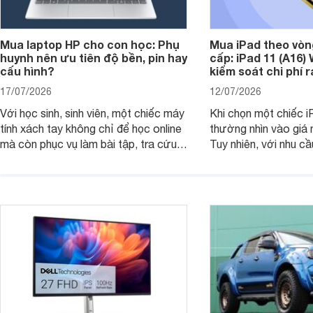
Mua laptop HP cho con học: Phụ
Mua iPad theo vòn
huynh nên ưu tiên độ bền, pin hay
cấp: iPad 11 (A16)
cấu hình?
kiểm soát chi phí 
17/07/2026
12/07/2026
Với học sinh, sinh viên, một chiếc máy
Khi chọn một chiếc i
tính xách tay không chỉ để học online
thường nhìn vào giá 
mà còn phục vụ làm bài tập, tra cứu,
Tuy nhiên, với nhu cầ
thuyết trình và giải trí nhẹ. Khi chọn
việc nhẹ và giải trí t
laptop HP cho con, phụ huynh nên
quan trọng hơn là tổn
nhìn theo nhu cầu sử dụng nhiều năm
mua bản nào, có cần
thay vì chỉ so sánh cấu hình trên giấy.
không, dùng được ba
nên nâng cấp.