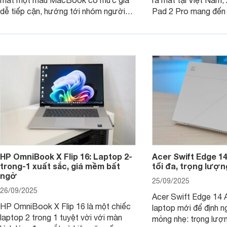
mắt một mẫu MacBook có mức giá
ra mắt tại Việt Nam,
dễ tiếp cận, hướng tới nhóm người
Pad 2 Pro mang đến 
dùng học sinh, sinh viên nhưng vẫn
lượng với mức giá ph
được trang bị nhiều tính năng đáng
đông người dùng.
chú ý. MacBook Neo vì thế đang thu
hút sự quan tâm lớn từ thị trường.
HP OmniBook X Flip 16: Laptop 2-
Acer Swift Edge 1
trong-1 xuất sắc, giá mềm bất
tối đa, trọng lượn
ngờ
25/09/2025
26/09/2025
Acer Swift Edge 14 A
HP OmniBook X Flip 16 là một chiếc
laptop mới để định ng
laptop 2 trong 1 tuyệt vời với màn
mỏng nhẹ: trọng lượ