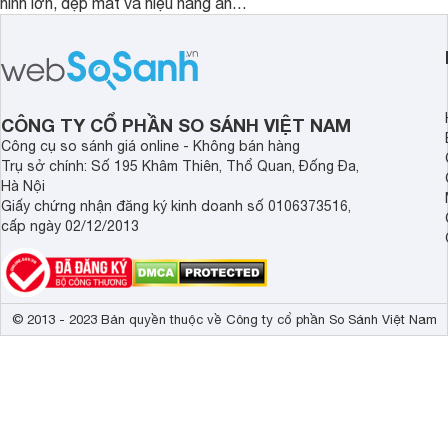
hình lớn, đẹp mắt và hiệu năng ấn
nhưng có màn hình O
tượng, nhưng điểm đặc biệt nhất là
cao tuyệt đẹp cùng h
mức giá vô cùng hấp dẫn, biến nó trở
năng AI hàng đầu, đ
thành một lựa chọn “đáng đồng tiền
của một thiết bị doa
bát gạo” trên thị trường.
CÔNG TY CỔ PHẦN SO SÁNH VIỆT NAM
Công cụ so sánh giá online - Không bán hàng
Trụ sở chính: Số 195 Khâm Thiên, Thổ Quan, Đống Đa,
Hà Nội
Giấy chứng nhận đăng ký kinh doanh số 0106373516,
cấp ngày 02/12/2013
© 2013 - 2023 Bản quyền thuộc về Công ty cổ phần So Sánh Việt Nam