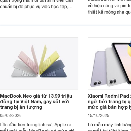
quan trọng mà mỗi tân sinh viên cần
về hiệu năng và pin t
chuẩn bị để phục vụ việc học tập,
thiết kế mỏng nhẹ qu
nghiên cứu và cả nhu cầu làm thêm.
tiếp tục là lựa chọn 
Nếu ưu tiên một thiết bị gọn nhẹ, hiệu
việc và học tập hàng
năng ổn định, bền bỉ cùng mức giá dễ
tiếp cận, dưới đây là những mẫu
MacBook đáng cân nhắc dành cho
tân sinh viên.
MacBook Neo giá từ 13,99 triệu
Xiaomi Redmi Pad 
đồng tại Việt Nam, gây sốt với
ngờ bởi trang bị 
trang bị ấn tượng
mức giá bán hợp l
05/03/2026
15/10/2025
Lần đầu tiên trong lịch sử, Apple ra
Là mẫu máy tính bản