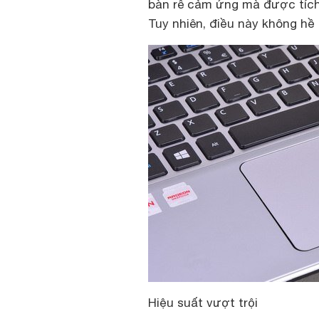
bàn rê cảm ứng mà được tích
Tuy nhiên, điều này không hề
Hiệu suất vượt trội