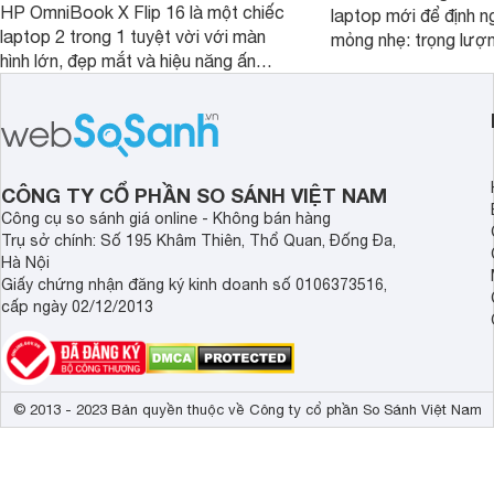
HP OmniBook X Flip 16 là một chiếc
laptop mới để định ng
laptop 2 trong 1 tuyệt vời với màn
mỏng nhẹ: trọng lượ
hình lớn, đẹp mắt và hiệu năng ấn
nhưng có màn hình O
tượng, nhưng điểm đặc biệt nhất là
cao tuyệt đẹp cùng h
mức giá vô cùng hấp dẫn, biến nó trở
năng AI hàng đầu, đ
thành một lựa chọn “đáng đồng tiền
của một thiết bị doa
bát gạo” trên thị trường.
CÔNG TY CỔ PHẦN SO SÁNH VIỆT NAM
Công cụ so sánh giá online - Không bán hàng
Trụ sở chính: Số 195 Khâm Thiên, Thổ Quan, Đống Đa,
Hà Nội
Giấy chứng nhận đăng ký kinh doanh số 0106373516,
cấp ngày 02/12/2013
© 2013 - 2023 Bản quyền thuộc về Công ty cổ phần So Sánh Việt Nam