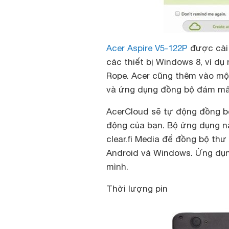
Acer Aspire V5-122P
được cài 
các thiết bị Windows 8, ví dụ 
Rope. Acer cũng thêm vào mộ
và ứng dụng đồng bộ đám mâ
AcerCloud sẽ tự động đồng bộ 
động của bạn. Bộ ứng dụng nà
clear.fi Media để đồng bộ th
Android và Windows. Ứng dụn
mình.
Thời lượng pin