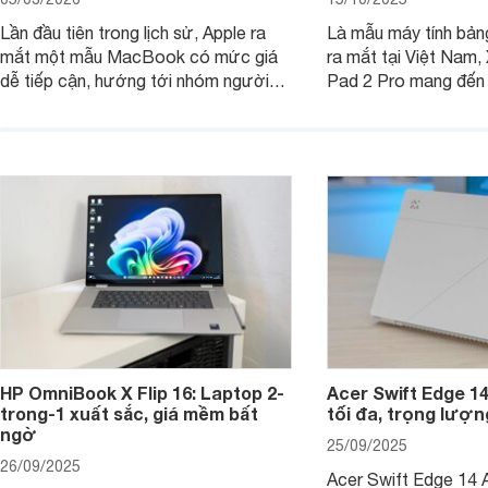
Lần đầu tiên trong lịch sử, Apple ra
Là mẫu máy tính bản
mắt một mẫu MacBook có mức giá
ra mắt tại Việt Nam,
dễ tiếp cận, hướng tới nhóm người
Pad 2 Pro mang đến 
dùng học sinh, sinh viên nhưng vẫn
lượng với mức giá ph
được trang bị nhiều tính năng đáng
đông người dùng.
chú ý. MacBook Neo vì thế đang thu
hút sự quan tâm lớn từ thị trường.
HP OmniBook X Flip 16: Laptop 2-
Acer Swift Edge 1
trong-1 xuất sắc, giá mềm bất
tối đa, trọng lượn
ngờ
25/09/2025
26/09/2025
Acer Swift Edge 14 A