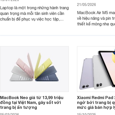
21/05/2026
Laptop là một trong những hành trang
MacBook Air M5 man
quan trọng mà mỗi tân sinh viên cần
về hiệu năng và pin t
chuẩn bị để phục vụ việc học tập,
thiết kế mỏng nhẹ qu
nghiên cứu và cả nhu cầu làm thêm.
tiếp tục là lựa chọn 
Nếu ưu tiên một thiết bị gọn nhẹ, hiệu
việc và học tập hàng
năng ổn định, bền bỉ cùng mức giá dễ
tiếp cận, dưới đây là những mẫu
MacBook đáng cân nhắc dành cho
tân sinh viên.
MacBook Neo giá từ 13,99 triệu
Xiaomi Redmi Pad 
đồng tại Việt Nam, gây sốt với
ngờ bởi trang bị 
trang bị ấn tượng
mức giá bán hợp l
05/03/2026
15/10/2025