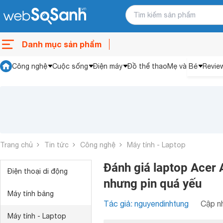
Danh mục sản phẩm
Công nghệ
Cuộc sống
Điện máy
Đồ thể thao
Mẹ và Bé
Revie
Trang chủ
Tin tức
Công nghệ
Máy tính - Laptop
Đánh giá laptop Acer
Điện thoại di động
nhưng pin quá yếu
Máy tính bảng
Tác giả: nguyendinhtung
Cập nh
Máy tính - Laptop