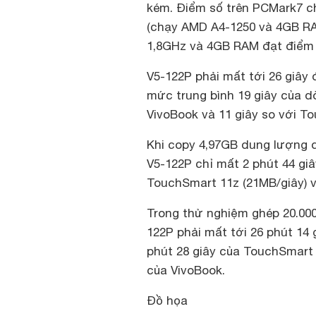
kém. Điểm số trên PCMark7 c
(chạy AMD A4-1250 và 4GB RAM
1,8GHz và 4GB RAM đạt điểm s
V5-122P phải mất tới 26 giây 
mức trung bình 19 giây của dò
VivoBook và 11 giây so với T
Khi copy 4,97GB dung lượng d
V5-122P chỉ mất 2 phút 44 gi
TouchSmart 11z (21MB/giây) v
Trong thử nghiệm ghép 20.000
122P phải mất tới 26 phút 14
phút 28 giây của TouchSmart 1
của VivoBook.
Đồ họa