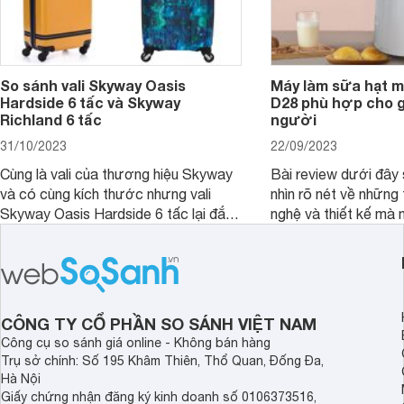
So sánh vali Skyway Oasis
Máy làm sữa hạt m
Hardside 6 tấc và Skyway
D28 phù hợp cho gi
Richland 6 tấc
người
31/10/2023
22/09/2023
Cùng là vali của thương hiệu Skyway
Bài review dưới đây 
và có cùng kích thước nhưng vali
nhìn rõ nét về những 
Skyway Oasis Hardside 6 tấc lại đắt
nghệ và thiết kế mà
hơn Vali Skyway Richland 6 tấc tận 1
Seka LN-D28 sở hữu
triệu đồng.
thể đưa ra quyết địn
CÔNG TY CỔ PHẦN SO SÁNH VIỆT NAM
Công cụ so sánh giá online - Không bán hàng
Trụ sở chính: Số 195 Khâm Thiên, Thổ Quan, Đống Đa,
Hà Nội
Giấy chứng nhận đăng ký kinh doanh số 0106373516,