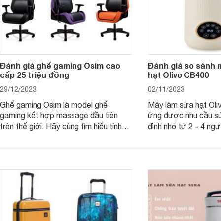
Đánh giá ghế gaming Osim cao
Đánh giá so sánh 
cấp 25 triệu đồng
hạt Olivo CB400
29/12/2023
02/11/2023
Ghế gaming Osim là model ghế
Máy làm sữa hạt Ol
gaming kết hợp massage đầu tiên
ứng được nhu cầu sử
trên thế giới. Hãy cùng tìm hiểu tính
đình nhỏ từ 2 - 4 ng
năng và chất lượng của sản phẩm
qua bài đánh giá dướ
ngay trong bài viết sau.
hơn về dòng máy này