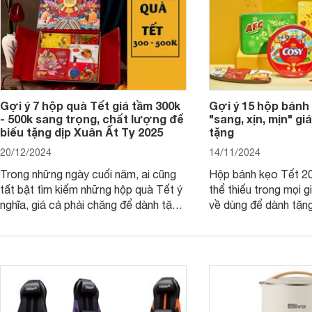
Gợi ý 7 hộp quà Tết giá tầm 300k
Gợi ý 15 hộp bánh
- 500k sang trọng, chất lượng để
"sang, xịn, mịn" giá
biếu tặng dịp Xuân Ất Tỵ 2025
tặng
20/12/2024
14/11/2024
Trong những ngày cuối năm, ai cũng
Hộp bánh kẹo Tết 20
tất bật tìm kiếm những hộp quà Tết ý
thể thiếu trong mọi g
nghĩa, giá cả phải chăng để dành tặng
về dùng để dành tặng
cho người thân, bạn bè, đồng nghiệp.
bè hoặc để chưng tr
Hãy để Websosanh.vn giới thiệu cho
tiên. Trong bài viết
bạn 7 mẫu hộp quà Tết giá tầm 300k
sẽ giới thiệu cho bạ
- 500k đẹp mắt nhé.
2025 mới vừa sang, 
mua sắm cuối năm.