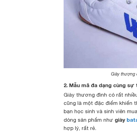
Giày thượng đ
2. Mẫu mã đa dạng cùng sự t
Giày thương đình có rất nhiề
cũng là một đặc điểm khiến t
bạn học sinh và sinh viên mu
giày
bat
dòng sản phẩm như
hợp lý, rất rẻ.