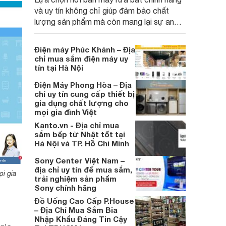
và uy tín không chỉ giúp đảm bảo chất
lượng sản phẩm mà còn mang lại sự an
tâm trong quá trình sử dụng cũng như chế
độ bảo hành lâu dài. Vậy đâu là những địa
Điện máy Phúc Khánh – Địa
chỉ mua máy rửa bát đáng tin cậy tại
chỉ mua sắm điện máy uy
Thành phố Hồ Chí Minh mà người tiêu
tín tại Hà Nội
dùng có thể tham khảo?
Điện Máy Phong Hòa – Địa
chỉ uy tín cung cấp thiết bị
gia dụng chất lượng cho
mọi gia đình Việt
Kanto.vn - Địa chỉ mua
sắm bếp từ Nhật tốt tại
Hà Nội và TP. Hồ Chí Minh
Sony Center Việt Nam –
địa chỉ uy tín để mua sắm,
ọi gia
trải nghiệm sản phẩm
Sony chính hãng
Đồ Uống Cao Cấp P.House
– Địa Chỉ Mua Sắm Bia
Nhập Khẩu Đáng Tin Cậy