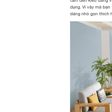
tâm đến kiểu dáng v
dụng. Vì vậy mà bạn 
dáng nhỏ gọn thích h