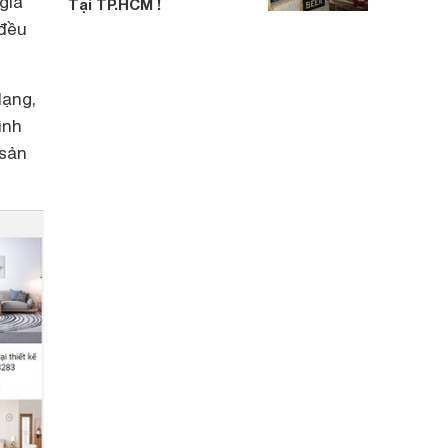
gia
Tại TP.HCM !
đều
dạng,
ình
 sản