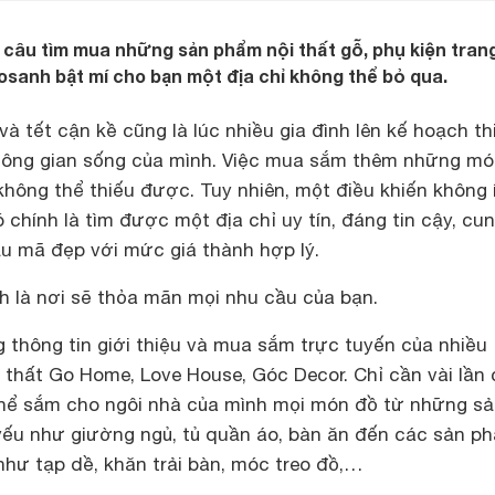
câu tìm mua những sản phẩm nội thất gỗ, phụ kiện trang 
osanh bật mí cho bạn một địa chỉ không thể bỏ qua.
à tết cận kề cũng là lúc nhiều gia đình lên kế hoạch th
không gian sống của mình. Việc mua sắm thêm những m
 không thể thiếu được. Tuy nhiên, một điều khiến không í
 chính là tìm được một địa chỉ uy tín, đáng tin cậy, cu
 mã đẹp với mức giá thành hợp lý.
h là nơi sẽ thỏa mãn mọi nhu cầu của bạn.
ng thông tin giới thiệu và mua sắm trực tuyến của nhiều
thất Go Home, Love House, Góc Decor. Chỉ cần vài lần c
thể sắm cho ngôi nhà của mình mọi món đồ từ những s
 yếu như giường ngủ, tủ quần áo, bàn ăn đến các sản p
như tạp dề, khăn trải bàn, móc treo đồ,…