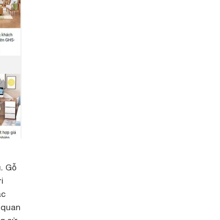
u. Gỗ
i
ắc
t quan