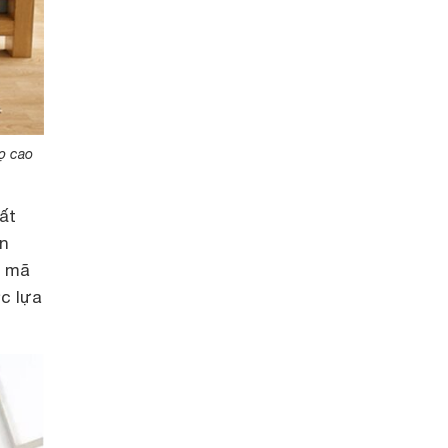
ọ cao
ất
ản
u mã
c lựa