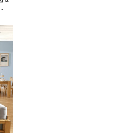
ng sử
ểu