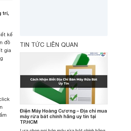
trí,
iết kế
ón đồ
TIN TỨC LIÊN QUAN
t gia
ng
lick
ản
Điện Máy Hoàng Cương – Địa chỉ mua
hẩm
máy rửa bát chính hãng uy tín tại
TP.HCM
Lựa chọn nơi bán máy rửa bát chính hãng