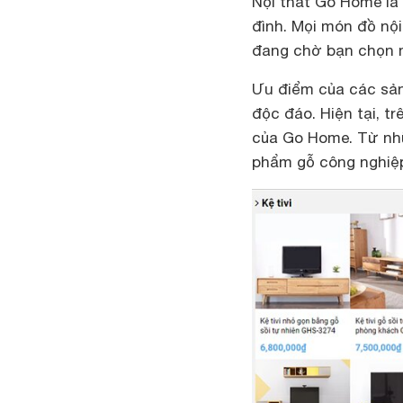
Nội thất Go Home là
đình. Mọi món đồ nộ
đang chờ bạn chọn mu
Ưu điểm của các sả
độc đáo. Hiện tại, t
của Go Home. Từ nhữ
phẩm gỗ công nghiệp