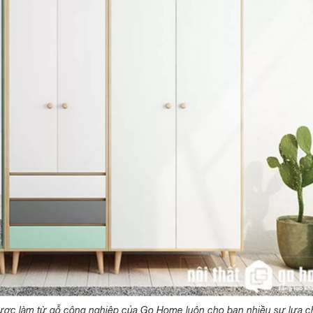
ược làm từ gỗ công nghiệp của Go Home luôn cho bạn nhiều sự lựa c