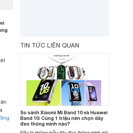
ei
cùng
TIN TỨC LIÊN QUAN
iệt
hân
a
So sánh Xiaomi Mi Band 10 và Huawei
đồng
Band 10: Cùng 1 triệu nên chọn dây
đeo thông minh nào?
Đều là những mẫu dây đeo thông minh giá