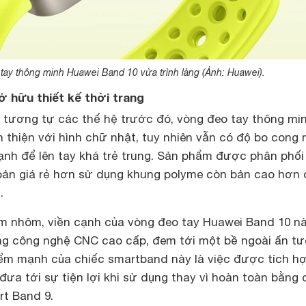
tay thông minh Huawei Band 10 vừa trình làng (Ảnh: Huawei).
ở hữu thiết kế thời trang
ế tương tự các thế hệ trước đó, vòng đeo tay thông mi
 thiện với hình chữ nhật, tuy nhiên vẫn có độ bo cong 
ạnh để lên tay khá trẻ trung. Sản phẩm được phân phối 
 bản giá rẻ hơn sử dụng khung polyme còn bản cao hơn
.
im nhôm, viền cạnh của vòng đeo tay Huawei Band 10 n
g công nghệ CNC cao cấp, đem tới một bề ngoài ấn t
ểm mạnh của chiếc smartband này là việc được tích h
đưa tới sự tiện lợi khi sử dụng thay vì hoàn toàn bằng
t Band 9.