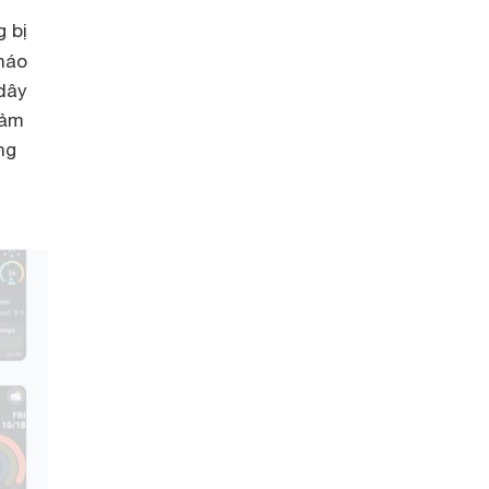
 bị
háo
dây
cảm
ng