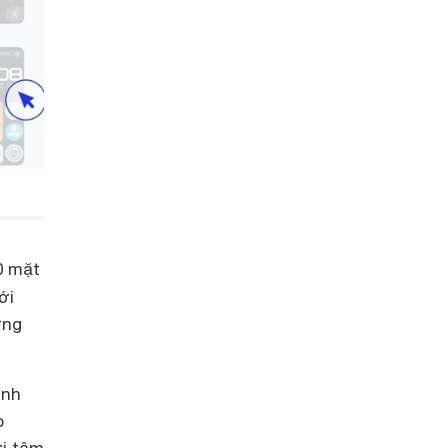
0 mặt
ới
ứng
ình
p