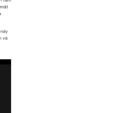
ới tâm
 mật
a
 này
n và