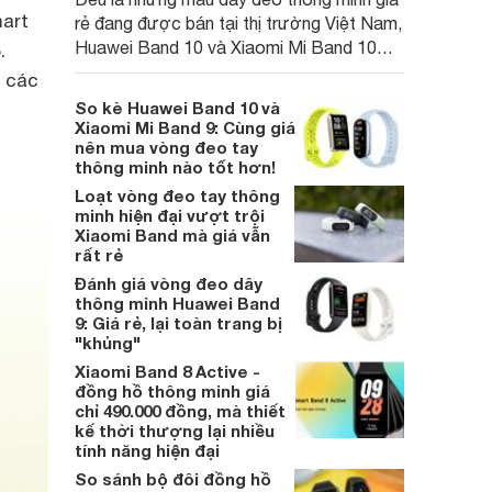
mart
rẻ đang được bán tại thị trường Việt Nam,
Huawei Band 10 và Xiaomi Mi Band 10
.
khiến nhiều người dùng phân vân khi lựa
t các
chọn. Hãy cùng chúng tôi so sánh bộ đôi
So kè Huawei Band 10 và
smartband này để tìm ra thiết bị phù hợp
Xiaomi Mi Band 9: Cùng giá
nhất với nhu cầu của bạn.
nên mua vòng đeo tay
thông minh nào tốt hơn!
Loạt vòng đeo tay thông
minh hiện đại vượt trội
Xiaomi Band mà giá vẫn
rất rẻ
Đánh giá vòng đeo dây
thông minh Huawei Band
9: Giá rẻ, lại toàn trang bị
"khủng"
Xiaomi Band 8 Active -
đồng hồ thông minh giá
chỉ 490.000 đồng, mà thiết
kế thời thượng lại nhiều
tính năng hiện đại
So sánh bộ đôi đồng hồ