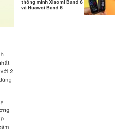
thông minh Xiaomi Band 6
và Huawei Band 6
nh
nhất
với 2
 dùng
ày
ượng
ợp
 cảm