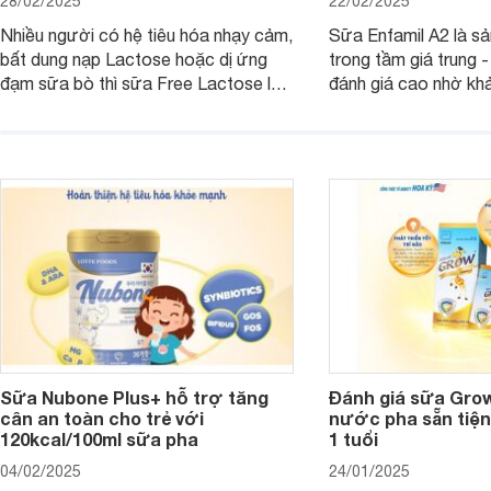
28/02/2025
22/02/2025
Nhiều người có hệ tiêu hóa nhạy cảm,
Sữa Enfamil A2 là s
bất dung nạp Lactose hoặc dị ứng
trong tầm giá trung 
đạm sữa bò thì sữa Free Lactose là
đánh giá cao nhờ khả
sản phẩm dinh dưỡng đáng để sử
hóa, phát triển trí n
dụng. Dưới đây là danh sách các loại
miễn dịch. Đây là lựa
sữa Free Lactose cho trẻ sơ sinh và
cho cha mẹ muốn đầu
người lớn, giúp giải quyết tình trạng rối
dưỡng toàn diện cho
loạn tiêu hóa, hấp thu dễ dàng hơn.
Sữa Nubone Plus+ hỗ trợ tăng
Đánh giá sữa Gro
cân an toàn cho trẻ với
nước pha sẵn tiện
120kcal/100ml sữa pha
1 tuổi
04/02/2025
24/01/2025