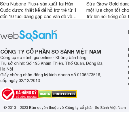
Sữa Nubone Plus+ sản xuất tại Hàn
Sữa Grow Gold dạng
Quốc được thiết kế để hỗ trợ trẻ từ 1
một lựa chọn tốt cho
đến 10 tuổi đang gặp các vấn đề về
trở lên nổi tiếng của
biếng ăn, chậm tăng cân hoặc suy
Abbott Hoa Kì được 
dinh dưỡng. Sản phẩm đến từ thương
Malaysia. Với thành
hiệu Lotte đứng số 1 Hàn Quốc, với
đầy đủ và hương vị d
mức giá thành ổn phù hợp với người
phẩm này không chỉ g
dùng Việt.
thể chất mà còn hỗ tr
CÔNG TY CỔ PHẦN SO SÁNH VIỆT NAM
giác.
Công cụ so sánh giá online - Không bán hàng
Trụ sở chính: Số 195 Khâm Thiên, Thổ Quan, Đống Đa,
Hà Nội
Giấy chứng nhận đăng ký kinh doanh số 0106373516,
cấp ngày 02/12/2013
© 2013 - 2023 Bản quyền thuộc về Công ty cổ phần So Sánh Việt Nam