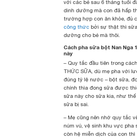
với các bé sau 6 tháng tuổi 
dinh dưỡng mà con đã hấp t
trường hợp con ăn khỏe, đủ 
công thức
bởi sự thật thì sữ
dưỡng cho bé mà thôi.
Cách pha sữa bột Nan Nga 1
này
–
Quy tắc đầu tiên trong các
THỨC SỮA
, dù mẹ pha với l
đúng tỷ lệ nước –
bột sữa
, đ
chính thìa đong sữa được thi
sữa này cho sữa kia, như thế
sữa bị sai.
–
Mẹ cũng nên nhớ quy tắc vệ
núm vú, vệ sinh khu vực pha 
còn hệ miễn dịch của con thì 