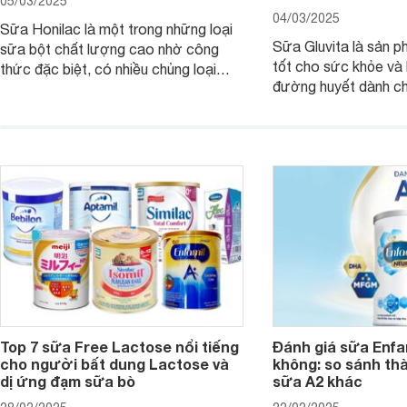
05/03/2025
04/03/2025
Sữa Honilac là một trong những loại
Sữa Gluvita là sản 
sữa bột chất lượng cao nhờ công
tốt cho sức khỏe và 
thức đặc biệt, có nhiều chủng loại
đường huyết dành ch
dùng được cho cả trẻ em, mẹ bầu và
đường với công thứ
người lớn tuổi. Vậy sản phẩm này có
nguyên liệu sạch. Vậ
công dụng như thế nào, cùng tìm hiểu
có tốt không, có nh
ngay trong bài viết sau.
thể gì, hãy cùng Web
hiểu ngay trong bài v
Top 7 sữa Free Lactose nổi tiếng
Đánh giá sữa Enfam
cho người bất dung Lactose và
không: so sánh th
dị ứng đạm sữa bò
sữa A2 khác