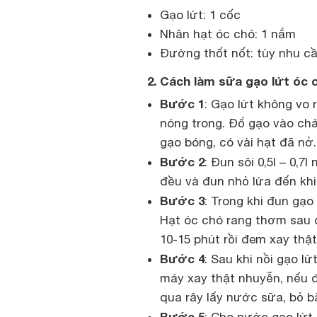
Gạo lứt: 1 cốc
Nhân hạt óc chó: 1 nắm
Đường thốt nốt: tùy nhu cầ
2. Cách làm sữa gạo lứt óc 
Bước 1
: Gạo lứt không vo 
nóng trong. Đổ gạo vào chả
gạo bóng, có vài hạt đã nở.
Bước 2
: Đun sôi 0,5l – 0,
đều và đun nhỏ lửa đến khi
Bước 3
: Trong khi đun gạo
Hạt óc chó rang thơm sau 
10-15 phút rồi đem xay thậ
Bước 4
: Sau khi nồi gạo l
máy xay thật nhuyễn, nếu 
qua rây lấy nước sữa, bỏ b
Bước 5
: Cho nước gạo lứt