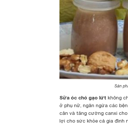
Sản ph
Sữa óc chó gạo lứt
không chỉ
ở phụ nữ, ngăn ngừa các bện
cân và tăng cường canxi ch
lợi cho sức khỏe cả gia đình