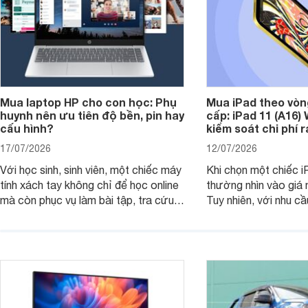
Mua laptop HP cho con học: Phụ
Mua iPad theo vòn
huynh nên ưu tiên độ bền, pin hay
cấp: iPad 11 (A16)
cấu hình?
kiểm soát chi phí 
17/07/2026
12/07/2026
Với học sinh, sinh viên, một chiếc máy
Khi chọn một chiếc i
tính xách tay không chỉ để học online
thường nhìn vào giá 
mà còn phục vụ làm bài tập, tra cứu,
Tuy nhiên, với nhu cầ
thuyết trình và giải trí nhẹ. Khi chọn
việc nhẹ và giải trí t
laptop HP cho con, phụ huynh nên
quan trọng hơn là tổn
nhìn theo nhu cầu sử dụng nhiều năm
mua bản nào, có cần
thay vì chỉ so sánh cấu hình trên giấy.
không, dùng được ba
nên nâng cấp.