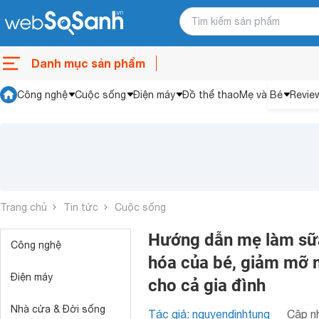
Danh mục sản phẩm
Công nghệ
Cuộc sống
Điện máy
Đồ thể thao
Mẹ và Bé
Revie
Trang chủ
Tin tức
Cuộc sống
Hướng dẫn mẹ làm sữa 
Công nghệ
hóa của bé, giảm mỡ 
Điện máy
cho cả gia đình
Nhà cửa & Đời sống
Tác giả: nguyendinhtung
Cập nh