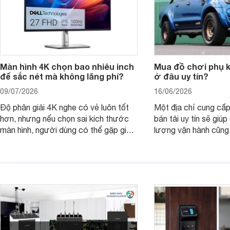
Màn hình 4K chọn bao nhiêu inch
Mua đồ chơi phụ ki
để sắc nét mà không lãng phí?
ở đâu uy tín?
09/07/2026
16/06/2026
Độ phân giải 4K nghe có vẻ luôn tốt
Một địa chỉ cung cấp
hơn, nhưng nếu chọn sai kích thước
bán tải uy tín sẽ giú
màn hình, người dùng có thể gặp giao
lượng vận hành cũng
diện quá nhỏ, phải phóng to nhiều
của chủ xe khi lên đ
hoặc không tận dụng hết không gian
hai" của mình.
hiển thị. Vậy màn hình 4K nên chọn
bao nhiêu inch là hợp lý?