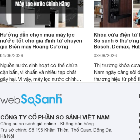
Hướng dẫn chọn mua máy lọc
Khóa cửa điện tử 
nước tốt cho gia đình từ chuyên
So sánh 5 thương 
gia Điện máy Hoàng Cương
Bosch, Demax, Hub
04/06/2026
03/06/2026
Nguồn nước sinh hoạt có thể chứa
Thị trường khóa cửa 
cặn bẩn, vi khuẩn và nhiều tạp chất
Nam ngày càng sôi đ
gây hại. Vì vậy, máy lọc nước chính
thương hiệu từ phổ 
hãng là giải pháp hiệu quả giúp bảo vệ
cấp. Nếu bạn đang b
sức khỏe và đảm bảo nguồn nước
cửa điện tử hãng nào 
sạch cho cả gia đình.
sẽ so sánh 5 thương
tâm nhiều hiện nay: 
Demax, Hubert và Gi
CÔNG TY CỔ PHẦN SO SÁNH VIỆT NAM
Công cụ so sánh giá online - Không bán hàng
Trụ sở chính: Số 195 Khâm Thiên, Thổ Quan, Đống Đa,
Hà Nội