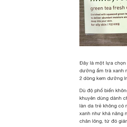
Đây là một lựa chọ
dưỡng ẩm trà xanh 
2 dòng kem dưỡng Inn
Dù độ phổ biến khô
khuyên dùng dành cho
làn da trẻ không có 
xanh như khả năng n
chân lông, từ đó giả