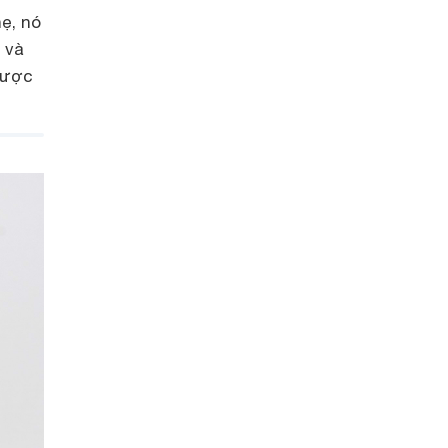
ẹ, nó
 và
được