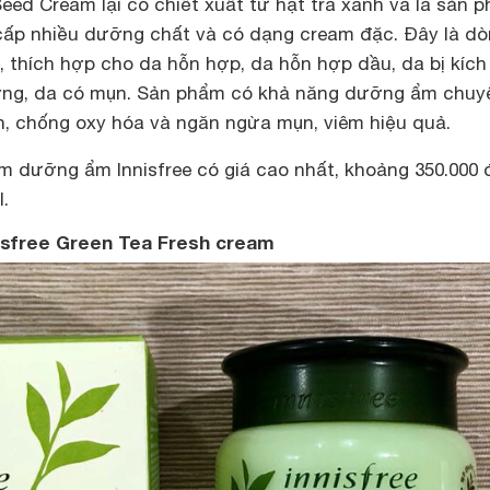
Seed Cream lại có chiết xuất từ hạt trà xanh và là sản 
cấp nhiều dưỡng chất và có dạng cream đặc. Đây là d
thích hợp cho da hỗn hợp, da hỗn hợp dầu, da bị kích
ường, da có mụn. Sản phẩm có khả năng dưỡng ẩm chuy
ịn, chống oxy hóa và ngăn ngừa mụn, viêm hiệu quả.
m dưỡng ẩm Innisfree có giá cao nhất, khoảng 350.000
.
sfree Green Tea Fresh cream