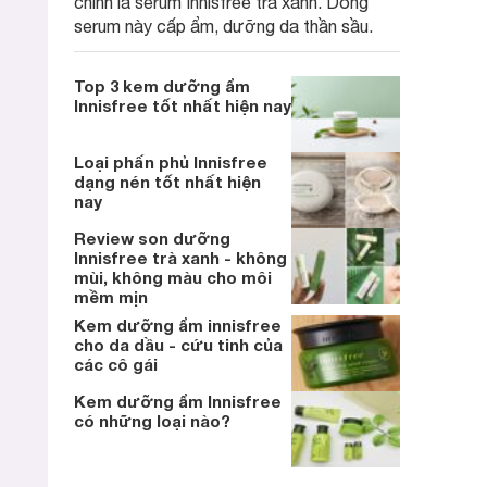
chính là serum Innisfree trà xanh. Dòng
serum này cấp ẩm, dưỡng da thần sầu.
Top 3 kem dưỡng ẩm
Innisfree tốt nhất hiện nay
Loại phấn phủ Innisfree
dạng nén tốt nhất hiện
nay
Review son dưỡng
Innisfree trà xanh - không
mùi, không màu cho môi
mềm mịn
Kem dưỡng ẩm innisfree
cho da dầu - cứu tinh của
các cô gái
Kem dưỡng ẩm Innisfree
có những loại nào?