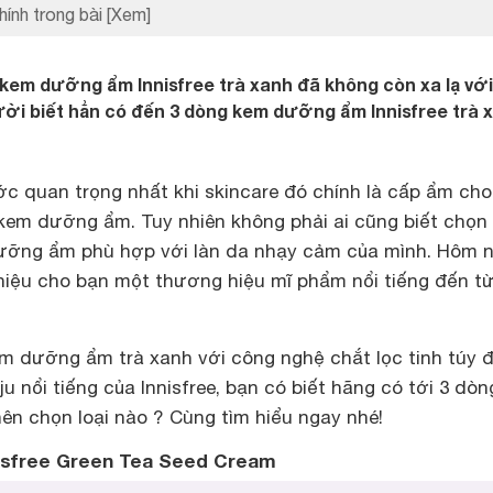
hính trong bài
[Xem]
 kem dưỡng ẩm Innisfree trà xanh đã không còn xa lạ vớ
gười biết hẳn có đến 3 dòng kem dưỡng ẩm Innisfree trà 
c quan trọng nhất khi skincare đó chính là cấp ẩm cho
em dưỡng ẩm. Tuy nhiên không phải ai cũng biết chọn
ưỡng ẩm phù hợp với làn da nhạy cảm của mình. Hôm 
thiệu cho bạn một thương hiệu mĩ phẩm nổi tiếng đến t
m dưỡng ẩm trà xanh với công nghệ chắt lọc tinh túy 
ju nổi tiếng của Innisfree, bạn có biết hãng có tới 3 dò
ên chọn loại nào ? Cùng tìm hiểu ngay nhé!
sfree Green Tea Seed Cream