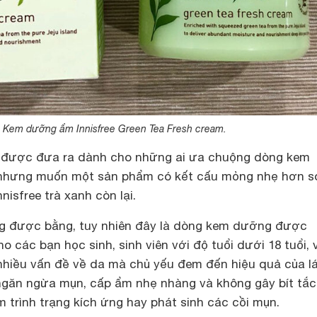
Kem dưỡng ẩm Innisfree Green Tea Fresh cream.
n được đưa ra dành cho những ai ưa chuộng dòng kem
nhưng muốn một sản phẩm có kết cấu mỏng nhẹ hơn so
isfree trà xanh còn lại.
ng được bằng, tuy nhiên đây là dòng kem dưỡng được
 các bạn học sinh, sinh viên với độ tuổi dưới 18 tuổi, 
nhiều vấn đề về da mà chủ yếu đem đến hiệu quả của lá
găn ngừa mụn, cấp ẩm nhẹ nhàng và không gây bít tắc
m trình trạng kích ứng hay phát sinh các cồi mụn.