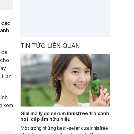
i các
xanh
TIN TỨC LIÊN QUAN
 da
 cho
nay
ừ Hàn
đỉnh
ng kem
Giải mã lý do serum Innisfree trà xanh
hot, cấp ẩm hữu hiệu
Một trong những best-seller của Innisfree