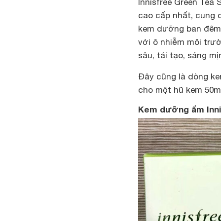
Innisfree Green Tea 
cao cấp nhất, cung 
kem dưỡng ban đêm, 
với ô nhiễm môi tr
sâu, tái tạo, sáng m
Đây cũng là dòng ke
cho một hũ kem 50ml
Kem dưỡng ẩm Inni