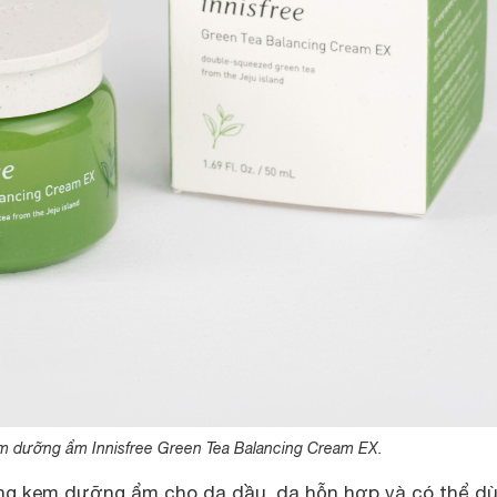
m dưỡng ẩm Innisfree Green Tea Balancing Cream EX.
òng kem dưỡng ẩm cho da dầu, da hỗn hợp và có thể d