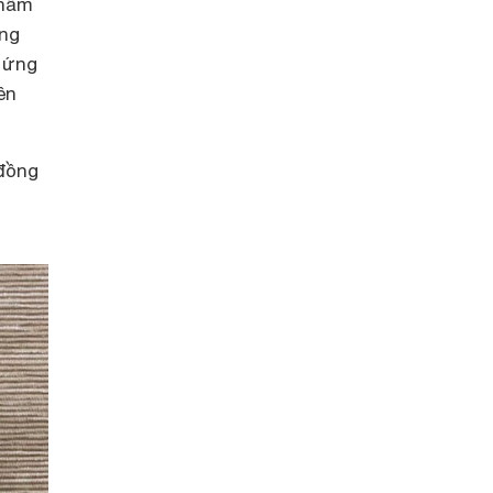
phẩm
òng
 ứng
ên
 đồng