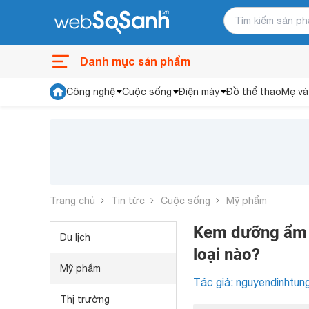
Danh mục sản phẩm
Công nghệ
Cuộc sống
Điện máy
Đồ thể thao
Mẹ và
Trang chủ
Tin tức
Cuộc sống
Mỹ phẩm
Kem dưỡng ẩm In
Du lịch
loại nào?
Mỹ phẩm
Tác giả: nguyendinhtun
Thị trường