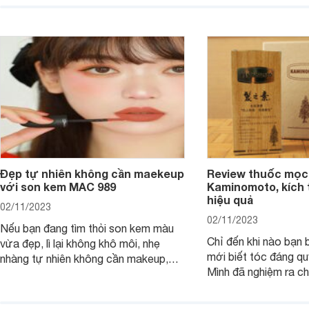
Đẹp tự nhiên không cần maekeup
Review thuốc mọc
với son kem MAC 989
Kaminomoto, kích 
hiệu quả
02/11/2023
02/11/2023
Nếu bạn đang tìm thỏi son kem màu
Chỉ đến khi nào bạn b
vừa đẹp, lì lại không khô môi, nhẹ
mới biết tóc đáng qu
nhàng tự nhiên không cần makeup,
Mình đã nghiệm ra ch
son kem MAC 989 chính là lựa chọn
đây tóc chẳng khác n
phù hợp.
cả. Tóc thưa mà còn 