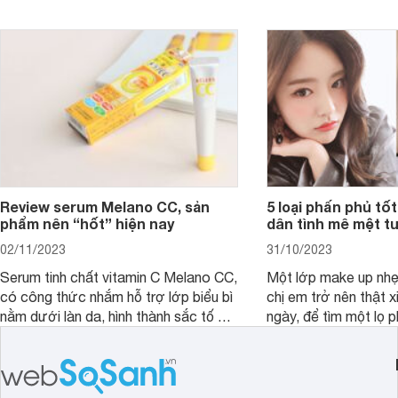
nấc. Mặc dù đã đổi rấ
gội, xả, trang bị cả 
mà vẫn chưa cải thiệ
Review serum Melano CC, sản
5 loại phấn phủ tốt
phẩm nên “hốt” hiện nay
dân tình mê mệt tu
02/11/2023
31/10/2023
Serum tinh chất vitamin C Melano CC,
Một lớp make up nhẹ
có công thức nhắm hỗ trợ lớp biểu bì
chị em trở nên thật 
nằm dưới làn da, hình thành sắc tố da,
ngày, để tìm một lọ p
loại bỏ đồi mồi và các nếp nhăn sâu.
rẻ phù hợp để sử dụ
ngày dài cần đọc nga
đây.