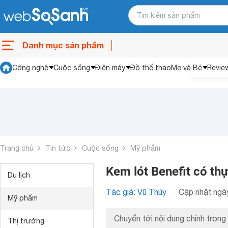
Danh mục sản phẩm
Công nghệ
Cuộc sống
Điện máy
Đồ thể thao
Mẹ và Bé
Revie
Trang chủ
Tin tức
Cuộc sống
Mỹ phẩm
Kem lót Benefit có th
Du lịch
Tác giả: Vũ Thúy
Cập nhật ngày
Mỹ phẩm
Chuyển tới nội dung chính trong 
Thị trường