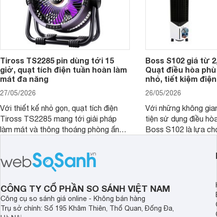
Tiross TS2285 pin dùng tới 15
Boss S102 giá từ 2
giờ, quạt tích điện tuần hoàn làm
Quạt điều hòa ph
mát đa năng
nhỏ, tiết kiệm điện
27/05/2026
26/05/2026
Với thiết kế nhỏ gọn, quạt tích điện
Với những không gia
Tiross TS2285 mang tới giải pháp
tiện sử dụng điều hò
làm mát và thông thoáng phòng ấn
Boss S102 là lựa ch
tượng kèm theo nhiều tính năng hiện
nhờ mức giá hợp lý, 
đại, đáp ứng tốt nhu cầu của nhiều
kiệm điện và hiệu qu
khách hàng.
đặc biệt khi kết hợp 
CÔNG TY CỔ PHẦN SO SÁNH VIỆT NAM
Công cụ so sánh giá online - Không bán hàng
Trụ sở chính: Số 195 Khâm Thiên, Thổ Quan, Đống Đa,