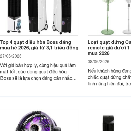
Top 4 quạt điều hòa Boss đáng
Loạt quạt đứng C
mua hè 2026, giá từ 3,1 triệu đồng
remote giá dưới 1
mua 2026
27/06/2026
08/06/2026
Với giá bán hợp lý, cùng hiệu quả làm
Nếu khách hàng đang
mát tốt, các dòng quạt điều hòa
chiếc quạt đứng chấ
Boss sẽ là lựa chọn đáng cân nhắc
tính năng hiện đại, tr
cho các không gian phòng mở. Dưới
hợp lý, thì dưới đây 
đây là loạt quạt điều hòa dưới 3 triệu
đứng Casper đáng câ
đáng mua hiện nay.
trường hiện nay.