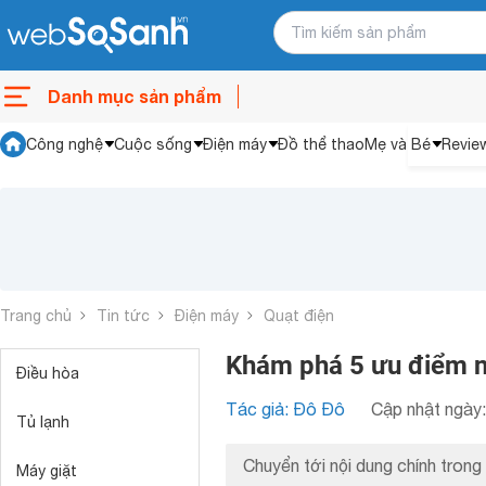
Danh mục sản phẩm
Công nghệ
Cuộc sống
Điện máy
Đồ thể thao
Mẹ và Bé
Revie
Trang chủ
Tin tức
Điện máy
Quạt điện
Khám phá 5 ưu điểm n
Điều hòa
Tác giả: Đô Đô
Cập nhật ngày:
Tủ lạnh
Chuyển tới nội dung chính trong 
Máy giặt