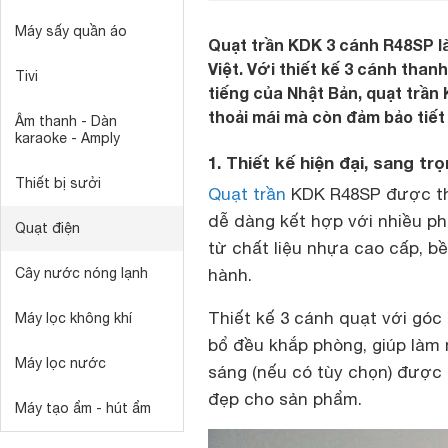
Máy sấy quần áo
Quạt trần KDK 3 cánh R48SP l
Việt. Với thiết kế 3 cánh than
Tivi
tiếng của Nhật Bản, quạt trần
thoải mái mà còn đảm bảo tiết
Âm thanh - Dàn
karaoke - Amply
1. Thiết kế hiện đại, sang tr
Thiết bị sưởi
Quạt trần
KDK R48SP được thiế
dễ dàng kết hợp với nhiều p
Quạt điện
từ chất liệu nhựa cao cấp, bền
Cây nước nóng lạnh
hành.
Thiết kế 3 cánh quạt với góc
Máy lọc không khí
bổ đều khắp phòng, giúp làm
Máy lọc nước
sáng (nếu có tùy chọn) được t
đẹp cho sản phẩm.
Máy tạo ẩm - hút ẩm