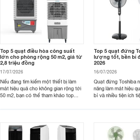
Top 5 quạt điều hòa công suất
Top 5 quạt đứng T
lớn cho phòng rộng 50 m2, giá từ
lượng tốt, bền bỉ
2,8 triệu đồng
2026
17/07/2026
16/07/2026
Nếu đang tìm kiếm một thiết bị làm
Quạt đứng Toshiba nổ
mát hiệu quả cho không gian rộng tới
năng làm mát hiệu qu
50 m2, bạn có thể tham khảo top
bỉ và nhiều tiện ích t
quạt điều hòa công suất lớn dưới đây.
là top 5 mẫu quạt đ
Đây đều là những sản phẩm đáng cân
mua hiện nay, phù hợ
nhắc trên thị trường năm 2026.
cầu sử dụng khác nh