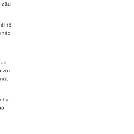
u cầu
ái tối
 khác
quả.
o với
 mát
 như
mà