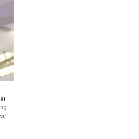
uất
áng
 sử