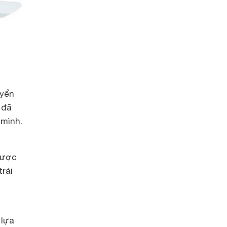
uyển
 đã
 mình.
được
trải
 lựa