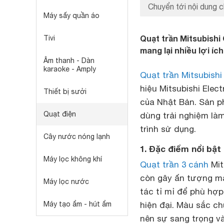
Chuyển tới nội dung c
Máy sấy quần áo
Quạt trần Mitsubishi
Tivi
mang lại nhiều lợi í
Âm thanh - Dàn
karaoke - Amply
Quạt trần Mitsubishi
hiệu Mitsubishi Elec
Thiết bị sưởi
của Nhật Bản. Sản p
Quạt điện
dùng trải nghiệm làm
trình sử dụng.
Cây nước nóng lạnh
1. Đặc điểm nổi bật
Máy lọc không khí
Quạt trần 3 cánh
Mit
còn gây ấn tượng mạ
Máy lọc nước
tác tỉ mỉ để phù hợp
Máy tạo ẩm - hút ẩm
hiện đại. Màu sắc ch
nên sự sang trọng v