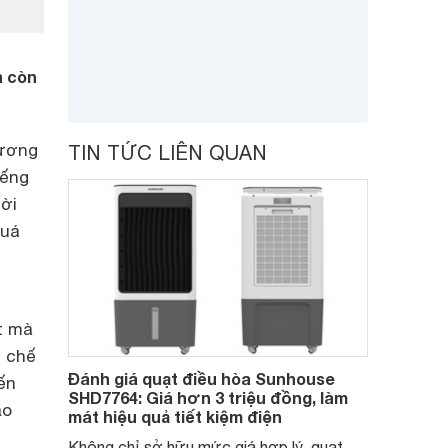
à còn
hương
TIN TỨC LIÊN QUAN
iếng
ời
quá
t mà
c chế
Đánh giá quạt điều hòa Sunhouse
ến
SHD7764: Giá hơn 3 triệu đồng, làm
ạo
mát hiệu quả tiết kiệm điện
Không chỉ sở hữu mức giá hợp lý, quạt