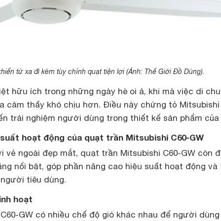
iển từ xa đi kèm tùy chỉnh quạt tiện lợi (Ảnh: Thế Giới Đồ Dùng).
ệt hữu ích trong những ngày hè oi ả, khi mà việc di ch
ta cảm thấy khó chịu hơn. Điều này chứng tỏ Mitsubishi
ến trải nghiệm người dùng trong thiết kế sản phẩm của
u suất hoạt động của quạt trần Mitsubishi C60-GW
ởi vẻ ngoài đẹp mắt, quạt trần Mitsubishi C60-GW còn 
năng nổi bật, góp phần nâng cao hiệu suất hoạt động và 
người tiêu dùng.
linh hoạt
i C60-GW có nhiều chế độ gió khác nhau để người dùng