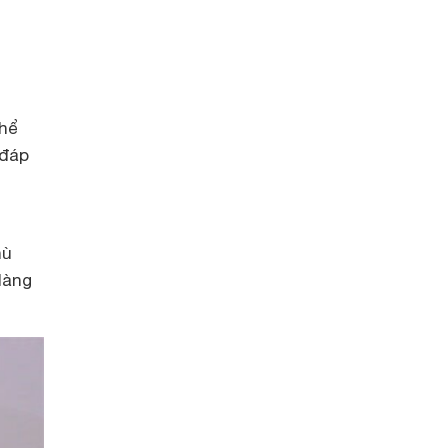
thể
 đáp
hù
dàng