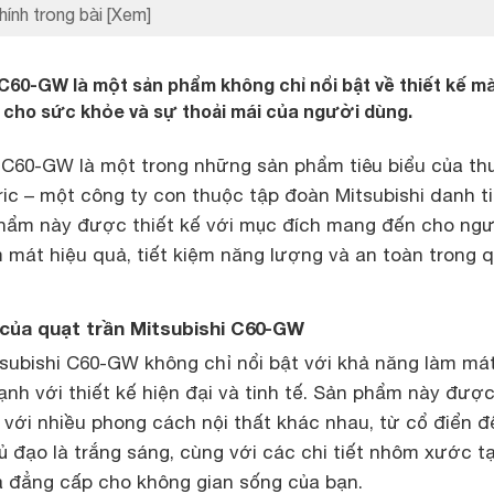
hính trong bài
[Xem]
 C60-GW là một sản phẩm không chỉ nổi bật về thiết kế m
ch cho sức khỏe và sự thoải mái của người dùng.
C60-GW là một trong những sản phẩm tiêu biểu của t
tric – một công ty con thuộc tập đoàn Mitsubishi danh t
hẩm này được thiết kế với mục đích mang đến cho ngư
 mát hiệu quả, tiết kiệm năng lượng và an toàn trong 
 của quạt trần Mitsubishi C60-GW
subishi C60-GW không chỉ nổi bật với khả năng làm má
nh với thiết kế hiện đại và tinh tế. Sản phẩm này đượ
 với nhiều phong cách nội thất khác nhau, từ cổ điển đ
ủ đạo là trắng sáng, cùng với các chi tiết nhôm xước t
à đẳng cấp cho không gian sống của bạn.