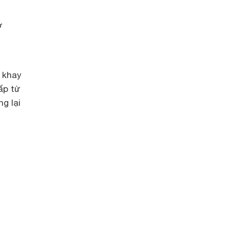
ở
c khay
ấp từ
g lại
n