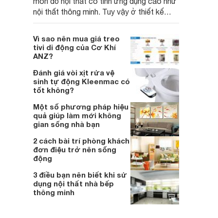
món đồ nội thất có tính ứng dụng cao như
nội thất thông minh. Tuy vậy ở thiết kế
chúng vẫn đảm bảo các tiêu chí về mặt
thẩm mỹ và màu sắc.
Vì sao nên mua giá treo
tivi di động của Cơ Khí
ANZ?
Đánh giá vòi xịt rửa vệ
sinh tự động Kleenmac có
tốt không?
Một số phương pháp hiệu
quả giúp làm mới không
gian sống nhà bạn
2 cách bài trí phòng khách
đơn điệu trở nên sống
động
3 điều bạn nên biết khi sử
dụng nội thất nhà bếp
thông minh