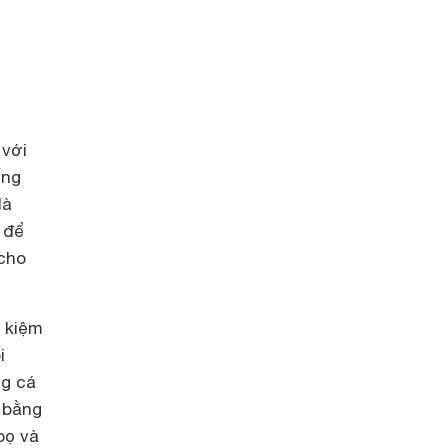
 với
ống
là
 để
 cho
t kiệm
i
ng cá
n bằng
bọ và