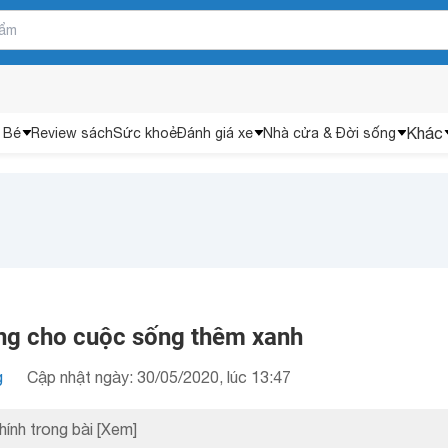
Khác
 Bé
Review sách
Sức khoẻ
Đánh giá xe
Nhà cửa & Đời sống
ng cho cuộc sống thêm xanh
g
Cập nhật ngày: 30/05/2020, lúc 13:47
hính trong bài
[Xem]