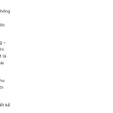
Thông
uộc
g –
ước
t là
ài
khu
ới
ết kế