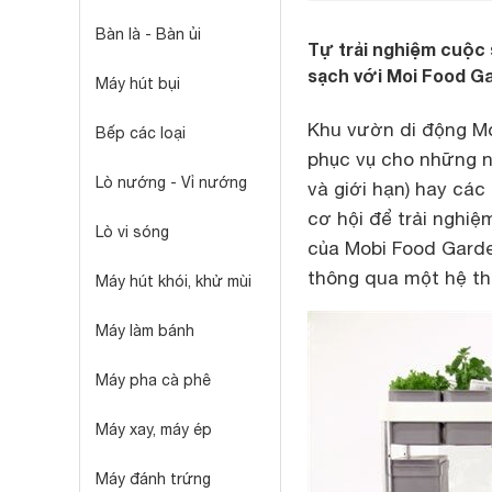
Bàn là - Bàn ủi
Tự trải nghiệm cuộc
sạch với Moi Food G
Máy hút bụi
Khu vườn di động
M
Bếp các loại
phục vụ cho những ng
Lò nướng - Vỉ nướng
và giới hạn) hay các
cơ hội để trải nghiệ
Lò vi sóng
của
Mobi Food Gard
thông qua một hệ th
Máy hút khói, khử mùi
Máy làm bánh
Máy pha cà phê
Máy xay, máy ép
Máy đánh trứng