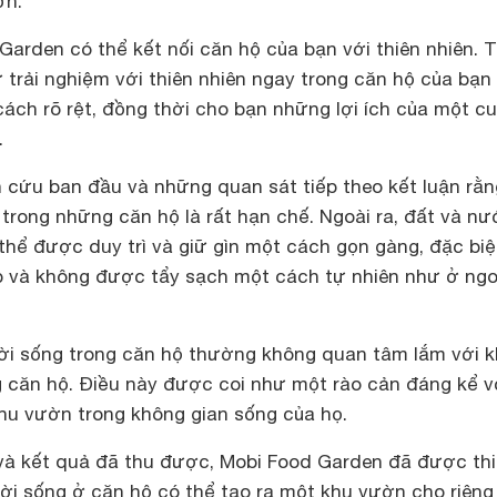
ờn.
 Garden
có thể kết nối căn hộ của bạn với thiên nhiên. 
 trải nghiệm với thiên nhiên ngay trong căn hộ của bạn
ách rõ rệt, đồng thời cho bạn những lợi ích của một c
.
 cứu ban đầu và những quan sát tiếp theo kết luận rằn
trong những căn hộ là rất hạn chế. Ngoài ra, đất và n
hể được duy trì và giữ gìn một cách gọn gàng, đặc biệ
p và không được tẩy sạch một cách tự nhiên như ở ngo
i sống trong căn hộ thường không quan tâm lắm với 
g căn hộ. Điều này được coi như một rào cản đáng kể v
khu vườn trong không gian sống của họ.
và kết quả đã thu được
, Mobi Food Garden
đã được thi
i sống ở căn hộ có thể tạo ra một khu vườn cho riêng