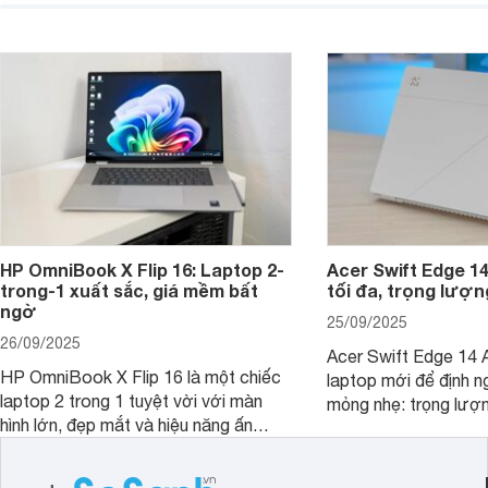
được trang bị nhiều tính năng đáng
đông người dùng.
chú ý. MacBook Neo vì thế đang thu
hút sự quan tâm lớn từ thị trường.
HP OmniBook X Flip 16: Laptop 2-
Acer Swift Edge 1
trong-1 xuất sắc, giá mềm bất
tối đa, trọng lượn
ngờ
25/09/2025
26/09/2025
Acer Swift Edge 14 A
HP OmniBook X Flip 16 là một chiếc
laptop mới để định ng
laptop 2 trong 1 tuyệt vời với màn
mỏng nhẹ: trọng lượ
hình lớn, đẹp mắt và hiệu năng ấn
nhưng có màn hình O
tượng, nhưng điểm đặc biệt nhất là
cao tuyệt đẹp cùng h
mức giá vô cùng hấp dẫn, biến nó trở
năng AI hàng đầu, đ