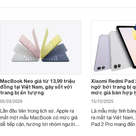
tiếp tục là lựa chọn 
Nếu ưu tiên một thiết bị gọn nhẹ, hiệu
việc và học tập hàng
năng ổn định, bền bỉ cùng mức giá dễ
tiếp cận, dưới đây là những mẫu
MacBook đáng cân nhắc dành cho
tân sinh viên.
MacBook Neo giá từ 13,99 triệu
Xiaomi Redmi Pad 
đồng tại Việt Nam, gây sốt với
ngờ bởi trang bị 
trang bị ấn tượng
mức giá bán hợp l
05/03/2026
15/10/2025
Lần đầu tiên trong lịch sử, Apple ra
Là mẫu máy tính bản
mắt một mẫu MacBook có mức giá
ra mắt tại Việt Nam,
dễ tiếp cận, hướng tới nhóm người
Pad 2 Pro mang đến 
dùng học sinh, sinh viên nhưng vẫn
lượng với mức giá ph