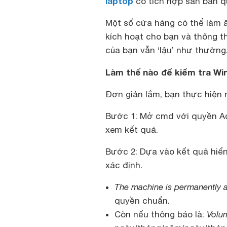
laptop
có tích hợp sẵn bản q
Một số cửa hàng có thể làm ă
kích hoạt cho bạn và thông t
của bạn vẫn ‘lậu’ như thường
Làm thế nào để kiểm tra Win
Đơn giản lắm, bạn thực hiện 
Bước 1: Mở cmd với quyền A
xem kết quả.
Bước 2: Dựa vào kết quả hiển
xác định.
The machine is permanently a
quyền chuẩn.
Còn nếu thông báo là:
Volum