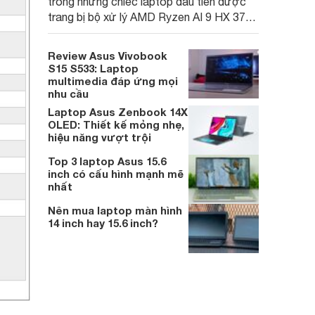
trong những chiếc laptop đầu tiên được
trang bị bộ xử lý AMD Ryzen AI 9 HX 370
mới nhất, mang đến hiệu năng cực khủng
nhưng hãng vẫn tạo ra được một chiếc
Review Asus Vivobook
laptop có kết cấu mỏng nhẹ kèm màn hình
S15 S533: Laptop
OLED 16 inch sắc nét.
multimedia đáp ứng mọi
nhu cầu
Laptop Asus Zenbook 14X
OLED: Thiết kế mỏng nhẹ,
hiệu năng vượt trội
Top 3 laptop Asus 15.6
inch có cấu hình mạnh mẽ
nhất
Nên mua laptop màn hình
14 inch hay 15.6 inch?