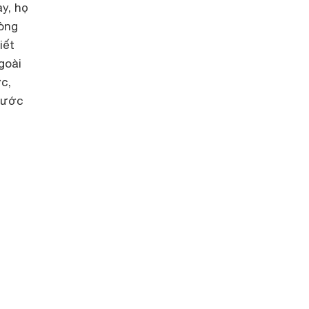
y, họ
òng
iết
goài
c,
thước