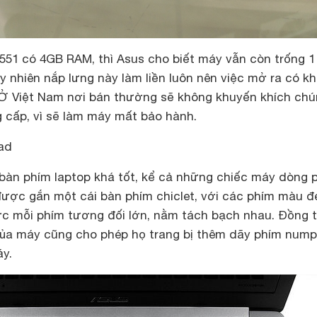
51 có 4GB RAM, thì Asus cho biết máy vẫn còn trống 1
 nhiên nắp lưng này làm liền luôn nên việc mở ra có k
Ở Việt Nam nơi bán thường sẽ không khuyến khích chú
 cấp, vì sẽ làm máy mất bảo hành.
ad
 bàn phím laptop khá tốt, kể cả những chiếc máy dòng 
được gắn một cái bàn phím chiclet, với các phím màu đ
ước mỗi phím tương đối lớn, nằm tách bạch nhau. Đồng 
của máy cũng cho phép họ trang bị thêm dãy phím num
y.