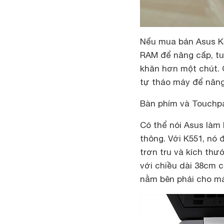
Nếu mua bản Asus K5
RAM để nâng cấp, tuy
khăn hơn một chút. 
tự tháo máy để nâng
Bàn phím và Touchp
Có thể nói Asus làm
thông. Với K551, nó 
trơn tru và kích th
với chiều dài 38cm 
nằm bên phải cho má