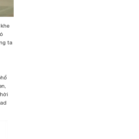
 khe
hó
ng ta
phổ
en,
thời
pad