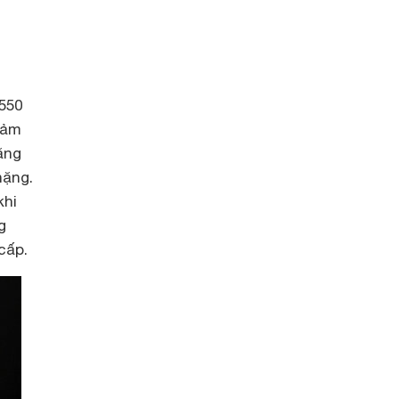
550
cảm
ặng
nặng.
khi
g
cấp.