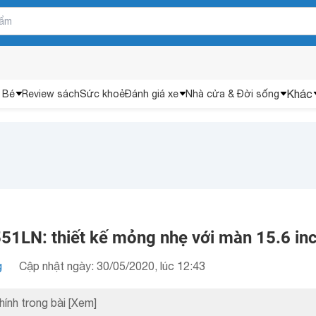
Khác
 Bé
Review sách
Sức khoẻ
Đánh giá xe
Nhà cửa & Đời sống
51LN: thiết kế mỏng nhẹ với màn 15.6 in
g
Cập nhật ngày: 30/05/2020, lúc 12:43
hính trong bài
[Xem]