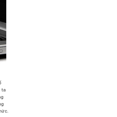
ố
 ta
ng
ng
hức.