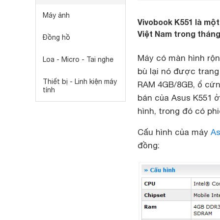
Máy ảnh
Vivobook K551 là một
Việt Nam trong tháng
Đồng hồ
Máy có màn hình rộng
Loa - Micro - Tai nghe
bù lại nó được trang 
Thiết bị - Linh kiện máy
RAM 4GB/8GB, ổ cứng
tính
bán của Asus K551 ở 
hình, trong đó có p
Cấu hình của máy
As
đồng: