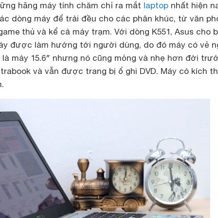
hững hãng máy tính chăm chỉ ra mắt
laptop
nhất hiện na
ác dòng máy để trải đều cho các phân khúc, từ văn ph
game thủ và kể cả máy trạm. Với dòng K551, Asus cho b
máy được làm hướng tới người dùng, do đó máy có vẻ n
y là máy 15.6″ nhưng nó cũng mỏng và nhẹ hơn đời trướ
ltrabook và vẫn được trang bị ổ ghi DVD. Máy có kích 
.