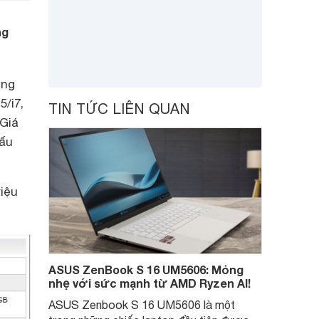
ng
ưng
5/i7,
TIN TỨC LIÊN QUAN
Giá
cấu
iệu
ASUS ZenBook S 16 UM5606: Mỏng
nhẹ với sức mạnh từ AMD Ryzen AI!
ASUS Zenbook S 16 UM5606 là một