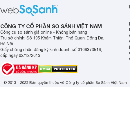
mức giá vô cùng hấp dẫn, biến nó trở
năng AI hàng đầu, đ
thành một lựa chọn “đáng đồng tiền
của một thiết bị doa
bát gạo” trên thị trường.
CÔNG TY CỔ PHẦN SO SÁNH VIỆT NAM
Công cụ so sánh giá online - Không bán hàng
Trụ sở chính: Số 195 Khâm Thiên, Thổ Quan, Đống Đa,
Hà Nội
Giấy chứng nhận đăng ký kinh doanh số 0106373516,
cấp ngày 02/12/2013
© 2013 - 2023 Bản quyền thuộc về Công ty cổ phần So Sánh Việt Nam