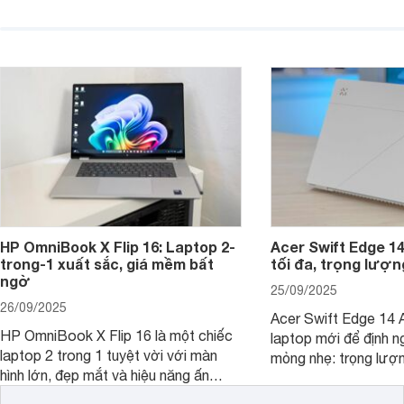
dùng học sinh, sinh viên nhưng vẫn
lượng với mức giá ph
được trang bị nhiều tính năng đáng
đông người dùng.
chú ý. MacBook Neo vì thế đang thu
hút sự quan tâm lớn từ thị trường.
HP OmniBook X Flip 16: Laptop 2-
Acer Swift Edge 1
trong-1 xuất sắc, giá mềm bất
tối đa, trọng lượn
ngờ
25/09/2025
26/09/2025
Acer Swift Edge 14 A
HP OmniBook X Flip 16 là một chiếc
laptop mới để định ng
laptop 2 trong 1 tuyệt vời với màn
mỏng nhẹ: trọng lượ
hình lớn, đẹp mắt và hiệu năng ấn
nhưng có màn hình O
tượng, nhưng điểm đặc biệt nhất là
cao tuyệt đẹp cùng h