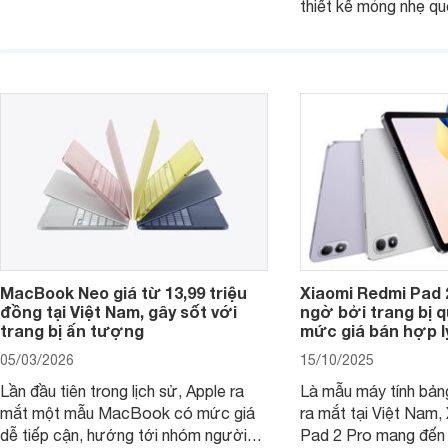
thiết kế mỏng nhẹ qu
nghiên cứu và cả nhu cầu làm thêm.
tiếp tục là lựa chọn 
Nếu ưu tiên một thiết bị gọn nhẹ, hiệu
việc và học tập hàng
năng ổn định, bền bỉ cùng mức giá dễ
tiếp cận, dưới đây là những mẫu
MacBook đáng cân nhắc dành cho
tân sinh viên.
MacBook Neo giá từ 13,99 triệu
Xiaomi Redmi Pad 
đồng tại Việt Nam, gây sốt với
ngờ bởi trang bị 
trang bị ấn tượng
mức giá bán hợp l
05/03/2026
15/10/2025
Lần đầu tiên trong lịch sử, Apple ra
Là mẫu máy tính bản
mắt một mẫu MacBook có mức giá
ra mắt tại Việt Nam,
dễ tiếp cận, hướng tới nhóm người
Pad 2 Pro mang đến 