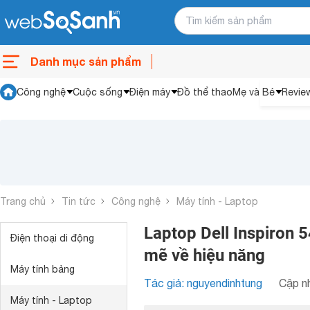
Danh mục sản phẩm
Công nghệ
Cuộc sống
Điện máy
Đồ thể thao
Mẹ và Bé
Revie
Trang chủ
Tin tức
Công nghệ
Máy tính - Laptop
Laptop Dell Inspiron 
Điện thoại di động
mẽ về hiệu năng
Máy tính bảng
Tác giả: nguyendinhtung
Cập nh
Máy tính - Laptop