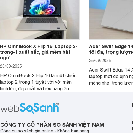
HP OmniBook X Flip 16: Laptop 2-
Acer Swift Edge 1
trong-1 xuất sắc, giá mềm bất
tối đa, trọng lượn
ngờ
25/09/2025
26/09/2025
Acer Swift Edge 14 A
HP OmniBook X Flip 16 là một chiếc
laptop mới để định ng
laptop 2 trong 1 tuyệt vời với màn
mỏng nhẹ: trọng lượ
hình lớn, đẹp mắt và hiệu năng ấn
nhưng có màn hình O
tượng, nhưng điểm đặc biệt nhất là
cao tuyệt đẹp cùng h
mức giá vô cùng hấp dẫn, biến nó trở
năng AI hàng đầu, đ
thành một lựa chọn “đáng đồng tiền
của một thiết bị doa
bát gạo” trên thị trường.
CÔNG TY CỔ PHẦN SO SÁNH VIỆT NAM
Công cụ so sánh giá online - Không bán hàng