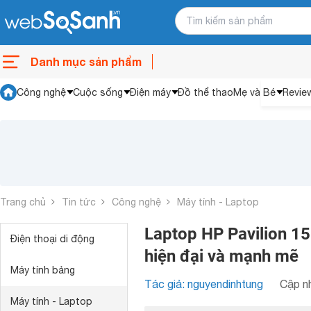
Danh mục sản phẩm
Công nghệ
Cuộc sống
Điện máy
Đồ thể thao
Mẹ và Bé
Revie
Trang chủ
Tin tức
Công nghệ
Máy tính - Laptop
Laptop HP Pavilion 
Điện thoại di động
hiện đại và mạnh mẽ
Máy tính bảng
Tác giả: nguyendinhtung
Cập nh
Máy tính - Laptop