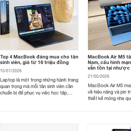
Top 4 MacBook đáng mua cho tân
MacBook Air M5 tăn
sinh viên, giá từ 16 triệu đồng
Nam, cấu hình mạ
vẫn tồn tại nhược
15/07/2026
21/05/2026
Laptop là một trong những hành trang
MacBook Air M5 man
quan trọng mà mỗi tân sinh viên cần
về hiệu năng và pin t
chuẩn bị để phục vụ việc học tập,
thiết kế mỏng nhẹ qu
nghiên cứu và cả nhu cầu làm thêm.
tiếp tục là lựa chọn 
Nếu ưu tiên một thiết bị gọn nhẹ, hiệu
việc và học tập hàng
năng ổn định, bền bỉ cùng mức giá dễ
tiếp cận, dưới đây là những mẫu
MacBook đáng cân nhắc dành cho