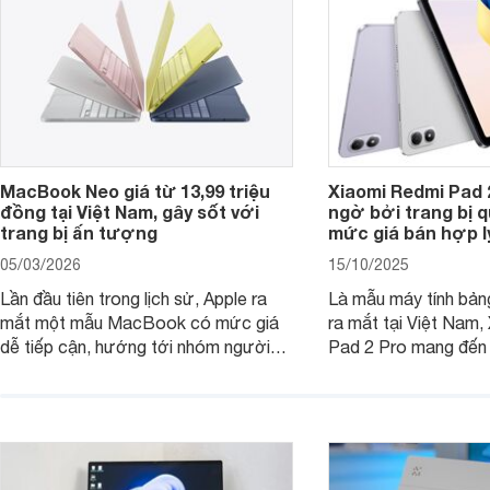
tân sinh viên.
MacBook Neo giá từ 13,99 triệu
Xiaomi Redmi Pad 
đồng tại Việt Nam, gây sốt với
ngờ bởi trang bị 
trang bị ấn tượng
mức giá bán hợp l
05/03/2026
15/10/2025
Lần đầu tiên trong lịch sử, Apple ra
Là mẫu máy tính bản
mắt một mẫu MacBook có mức giá
ra mắt tại Việt Nam,
dễ tiếp cận, hướng tới nhóm người
Pad 2 Pro mang đến 
dùng học sinh, sinh viên nhưng vẫn
lượng với mức giá ph
được trang bị nhiều tính năng đáng
đông người dùng.
chú ý. MacBook Neo vì thế đang thu
hút sự quan tâm lớn từ thị trường.