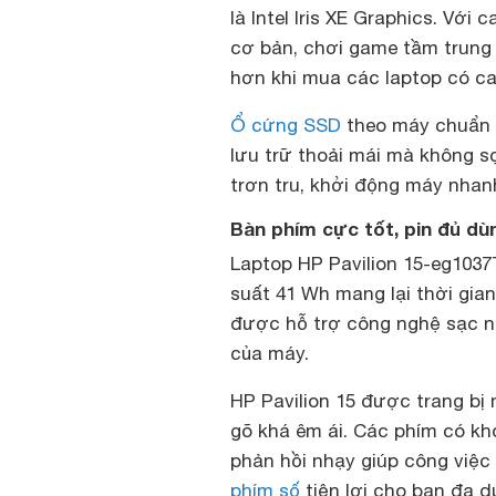
là Intel Iris XE Graphics. Vớ
cơ bản, chơi game tầm trung 
hơn khi mua các laptop có car
Ổ cứng SSD
theo máy chuẩn 
lưu trữ thoải mái mà không s
trơn tru, khởi động máy nhanh
Bàn phím cực tốt, pin đủ dù
Laptop HP Pavilion 15-eg1037
suất 41 Wh mang lại thời gia
được hỗ trợ công nghệ sạc n
của máy.
HP Pavilion 15 được trang bị
gõ khá êm ái. Các phím có kho
phản hồi nhạy giúp công việ
phím số
tiện lợi cho bạn đa d