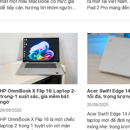
mắt một mẫu MacBook có mức giá
ra mắt tại Việt Nam,
dễ tiếp cận, hướng tới nhóm người
Pad 2 Pro mang đến 
dùng học sinh, sinh viên nhưng vẫn
lượng với mức giá ph
được trang bị nhiều tính năng đáng
đông người dùng.
chú ý. MacBook Neo vì thế đang thu
hút sự quan tâm lớn từ thị trường.
HP OmniBook X Flip 16: Laptop 2-
Acer Swift Edge 1
trong-1 xuất sắc, giá mềm bất
tối đa, trọng lượn
ngờ
25/09/2025
26/09/2025
Acer Swift Edge 14 A
HP OmniBook X Flip 16 là một chiếc
laptop mới để định ng
laptop 2 trong 1 tuyệt vời với màn
mỏng nhẹ: trọng lượ