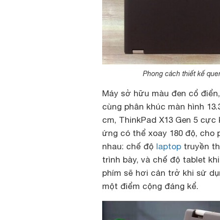
Phong cách thiết kế que
Máy sở hữu màu đen cổ điển, 
cùng phân khúc màn hình 13.3 
cm, ThinkPad X13 Gen 5 cực 
ứng có thể xoay 180 độ, cho
nhau: chế độ
laptop
truyền th
trình bày, và chế độ tablet k
phím sẽ hơi cản trở khi sử dụ
một điểm cộng đáng kể.