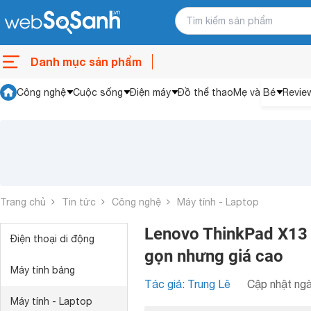
Danh mục sản phẩm
Công nghệ
Cuộc sống
Điện máy
Đồ thể thao
Mẹ và Bé
Revie
Trang chủ
Tin tức
Công nghệ
Máy tính - Laptop
Lenovo ThinkPad X13 G
Điện thoại di động
gọn nhưng giá cao
Máy tính bảng
Tác giả: Trung Lê
Cập nhật ngà
Máy tính - Laptop