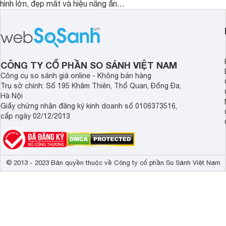
hình lớn, đẹp mắt và hiệu năng ấn
nhưng có màn hình O
tượng, nhưng điểm đặc biệt nhất là
cao tuyệt đẹp cùng h
mức giá vô cùng hấp dẫn, biến nó trở
năng AI hàng đầu, đ
thành một lựa chọn “đáng đồng tiền
của một thiết bị doa
bát gạo” trên thị trường.
CÔNG TY CỔ PHẦN SO SÁNH VIỆT NAM
Công cụ so sánh giá online - Không bán hàng
Trụ sở chính: Số 195 Khâm Thiên, Thổ Quan, Đống Đa,
Hà Nội
Giấy chứng nhận đăng ký kinh doanh số 0106373516,
cấp ngày 02/12/2013
© 2013 - 2023 Bản quyền thuộc về Công ty cổ phần So Sánh Việt Nam