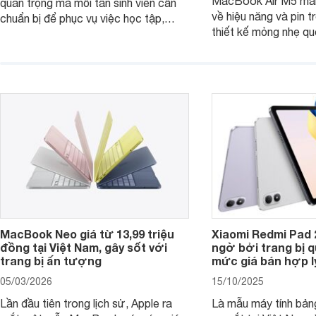
MacBook Air M5 man
quan trọng mà mỗi tân sinh viên cần
về hiệu năng và pin t
chuẩn bị để phục vụ việc học tập,
thiết kế mỏng nhẹ qu
nghiên cứu và cả nhu cầu làm thêm.
tiếp tục là lựa chọn 
Nếu ưu tiên một thiết bị gọn nhẹ, hiệu
việc và học tập hàng
năng ổn định, bền bỉ cùng mức giá dễ
tiếp cận, dưới đây là những mẫu
MacBook đáng cân nhắc dành cho
tân sinh viên.
MacBook Neo giá từ 13,99 triệu
Xiaomi Redmi Pad 
đồng tại Việt Nam, gây sốt với
ngờ bởi trang bị 
trang bị ấn tượng
mức giá bán hợp l
05/03/2026
15/10/2025
Lần đầu tiên trong lịch sử, Apple ra
Là mẫu máy tính bản