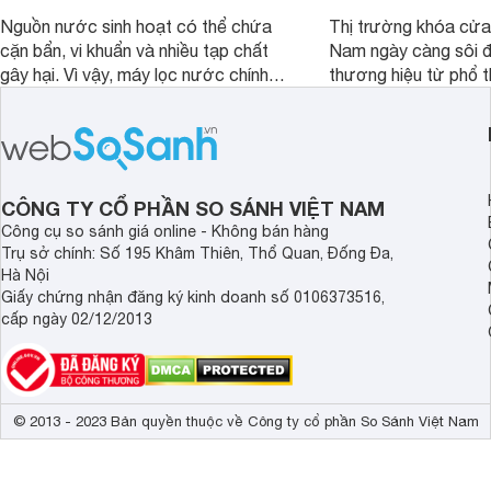
Nguồn nước sinh hoạt có thể chứa
Thị trường khóa cửa 
cặn bẩn, vi khuẩn và nhiều tạp chất
Nam ngày càng sôi đ
gây hại. Vì vậy, máy lọc nước chính
thương hiệu từ phổ 
hãng là giải pháp hiệu quả giúp bảo vệ
cấp. Nếu bạn đang b
sức khỏe và đảm bảo nguồn nước
cửa điện tử hãng nào 
sạch cho cả gia đình.
sẽ so sánh 5 thương
tâm nhiều hiện nay: 
Demax, Hubert và Gi
CÔNG TY CỔ PHẦN SO SÁNH VIỆT NAM
Công cụ so sánh giá online - Không bán hàng
Trụ sở chính: Số 195 Khâm Thiên, Thổ Quan, Đống Đa,
Hà Nội
Giấy chứng nhận đăng ký kinh doanh số 0106373516,
cấp ngày 02/12/2013
© 2013 - 2023 Bản quyền thuộc về Công ty cổ phần So Sánh Việt Nam