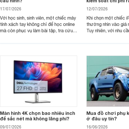
cấu hình?
kiểm soát chi phí 
17/07/2026
12/07/2026
Với học sinh, sinh viên, một chiếc máy
Khi chọn một chiếc i
tính xách tay không chỉ để học online
thường nhìn vào giá 
mà còn phục vụ làm bài tập, tra cứu,
Tuy nhiên, với nhu cầ
thuyết trình và giải trí nhẹ. Khi chọn
việc nhẹ và giải trí t
laptop HP cho con, phụ huynh nên
quan trọng hơn là tổn
nhìn theo nhu cầu sử dụng nhiều năm
mua bản nào, có cần
thay vì chỉ so sánh cấu hình trên giấy.
không, dùng được ba
nên nâng cấp.
Màn hình 4K chọn bao nhiêu inch
Mua đồ chơi phụ ki
để sắc nét mà không lãng phí?
ở đâu uy tín?
09/07/2026
16/06/2026