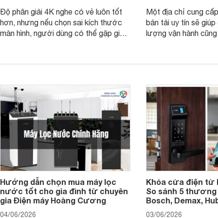
Độ phân giải 4K nghe có vẻ luôn tốt
Một địa chỉ cung cấp
hơn, nhưng nếu chọn sai kích thước
bán tải uy tín sẽ giú
màn hình, người dùng có thể gặp giao
lượng vận hành cũng
diện quá nhỏ, phải phóng to nhiều
của chủ xe khi lên đ
hoặc không tận dụng hết không gian
hai" của mình.
hiển thị. Vậy màn hình 4K nên chọn
bao nhiêu inch là hợp lý?
Hướng dẫn chọn mua máy lọc
Khóa cửa điện tử 
nước tốt cho gia đình từ chuyên
So sánh 5 thương 
gia Điện máy Hoàng Cương
Bosch, Demax, Hub
04/06/2026
03/06/2026