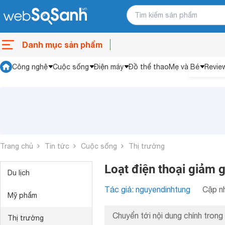
Danh mục sản phẩm
Công nghệ
Cuộc sống
Điện máy
Đồ thể thao
Mẹ và Bé
Revie
Trang chủ
Tin tức
Cuộc sống
Thị trường
Loạt điện thoại giảm 
Du lịch
Tác giả: nguyendinhtung
Cập nh
Mỹ phẩm
Chuyển tới nội dung chính trong 
Thị trường