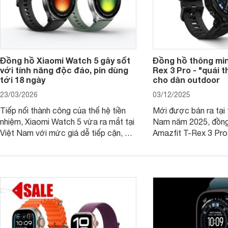
Đồng hồ Xiaomi Watch 5 gây sốt
Đồng hồ thông min
với tính năng độc đáo, pin dùng
Rex 3 Pro - "quái 
tới 18 ngày
cho dân outdoor
23/03/2026
03/12/2025
Tiếp nối thành công của thế hệ tiền
Mới được bán ra tại 
nhiệm, Xiaomi Watch 5 vừa ra mắt tại
Nam năm 2025, đồng
Việt Nam với mức giá dễ tiếp cận, đi
Amazfit T-Rex 3 Pro
kèm nhiều trang bị đáng chú ý trong
quý ông theo đuổi lối
phân khúc smartwatch hiện nay.
Không chỉ gây ấn tượ
hầm hố, các tính năng
hoa" hỗ trợ tích cực
dụng.