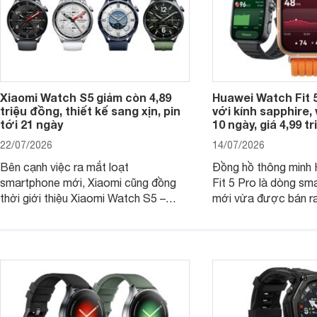
Xiaomi Watch S5 giảm còn 4,89
Huawei Watch Fit 5
triệu đồng, thiết kế sang xịn, pin
với kính sapphire, v
tới 21 ngày
10 ngày, giá 4,99 t
22/07/2026
14/07/2026
Bên cạnh việc ra mắt loạt
Đồng hồ thông minh
smartphone mới, Xiaomi cũng đồng
Fit 5 Pro là dòng sm
thời giới thiệu Xiaomi Watch S5 –
mới vừa được bán ra 
phiên bản nâng cấp mới nhất của
Việt Nam năm 2026.
dòng đồng hồ thông minh cao cấp
huy thế mạnh từ thế 
Watch S.
thiết kế thời thượng 
năng hiện đại.