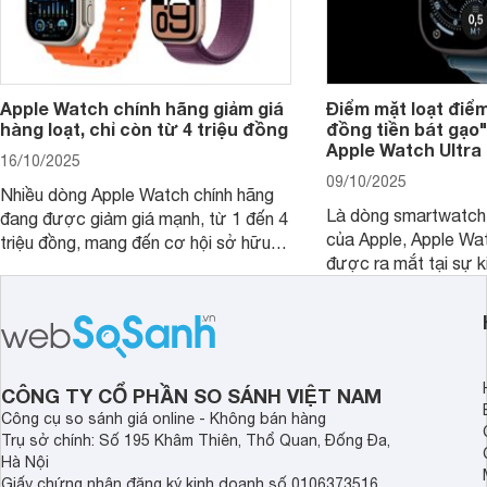
Apple Watch chính hãng giảm giá
Điểm mặt loạt điể
hàng loạt, chỉ còn từ 4 triệu đồng
đồng tiền bát gạo
Apple Watch Ultra 
16/10/2025
09/10/2025
Nhiều dòng Apple Watch chính hãng
Là dòng smartwatch
đang được giảm giá mạnh, từ 1 đến 4
của Apple, Apple Wat
triệu đồng, mang đến cơ hội sở hữu
được ra mắt tại sự ki
đồng hồ thông minh yêu thích với mức
iPhone 17. Mặc dù tă
giá hợp lý hơn.
nhưng Apple Watch U
loạt điểm mới nâng c
tiền nhiệm. Cụ thể cù
bài viết đưới đây.
CÔNG TY CỔ PHẦN SO SÁNH VIỆT NAM
Công cụ so sánh giá online - Không bán hàng
Trụ sở chính: Số 195 Khâm Thiên, Thổ Quan, Đống Đa,
Hà Nội
Giấy chứng nhận đăng ký kinh doanh số 0106373516,