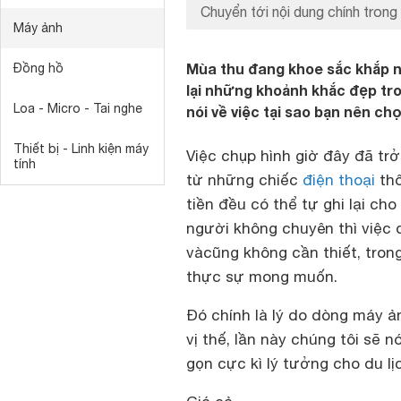
Chuyển tới nội dung chính trong 
Máy ảnh
Mùa thu đang khoe sắc khắp n
Đồng hồ
lại những khoảnh khắc đẹp tro
Loa - Micro - Tai nghe
nói về việc tại sao bạn nên 
Thiết bị - Linh kiện máy
Việc chụp hình giờ đây đã trở
tính
từ những chiếc
điện thoại
thô
tiền đều có thể tự ghi lại ch
người không chuyên thì việc 
vàcũng không cần thiết, trong
thực sự mong muốn.
Đó chính là lý do dòng máy ả
vị thế, lần này chúng tôi s
gọn cực kì lý tưởng cho du lị