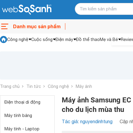
Danh mục sản phẩm
Công nghệ
Cuộc sống
Điện máy
Đồ thể thao
Mẹ và Bé
Revie
Trang chủ
Tin tức
Công nghệ
Máy ảnh
Máy ảnh Samsung EC 
Điện thoại di động
cho du lịch mùa thu
Máy tính bảng
Tác giả: nguyendinhtung
Cập nh
Máy tính - Laptop