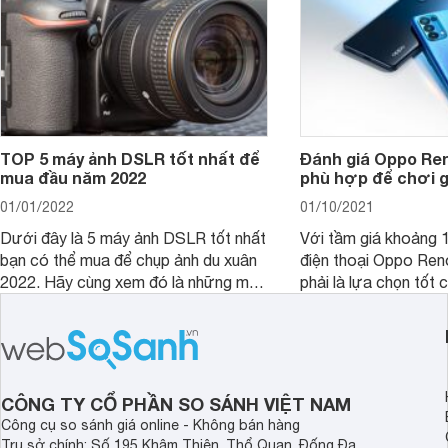
TOP 5 máy ảnh DSLR tốt nhất để
Đánh giá Oppo Ren
mua đầu năm 2022
phù hợp để chơi 
01/01/2022
01/10/2021
Dưới đây là 5 máy ảnh DSLR tốt nhất
Với tầm giá khoảng 10
bạn có thể mua để chụp ảnh du xuân
điện thoại Oppo Re
2022. Hãy cùng xem đó là những mẫu
phải là lựa chọn tốt 
nào nhé.
game?
CÔNG TY CỔ PHẦN SO SÁNH VIỆT NAM
Công cụ so sánh giá online - Không bán hàng
Trụ sở chính: Số 195 Khâm Thiên, Thổ Quan, Đống Đa,