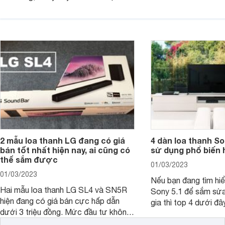
trang bị thêm các tính năng mới hiện
người sử dụng những
đại để tối ưu âm thanh. Các mẫu loa
thanh vô cùng tuyệt 
thanh này thường có công suất khá
nghe nhạc, xem bón
lớn từ 300W và tầm giá khoảng 5
loa soundbar bình d
triệu đồng trở xuống, không khó để sở
tốt nhất hiện nay?
hữu và trải nghiệm.
2 mẫu loa thanh LG đang có giá
4 dàn loa thanh S
bán tốt nhất hiện nay, ai cũng có
sử dụng phổ biến 
thể sắm được
01/03/2023
01/03/2023
Nếu bạn đang tìm hiể
Hai mẫu loa thanh LG SL4 và SN5R
Sony 5.1 để sắm sửa
hiện đang có giá bán cực hấp dẫn
gia thì top 4 dưới đâ
dưới 3 triệu đồng. Mức đầu tư không
ngắn thời gian tham 
lớn nhưng giá trị mà người dùng nhận