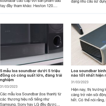
soundbar cao cấp với sản phẩm đầu
dạng nhu cầu sử dụn
tay đầy tham khảo: Heston 120.
JBL Ki512 thực sự l
Chiếc soundbar này không chỉ có kích
tuyệt vời cho những 
thước lớn, kết nối đa dạng, mà còn
một hệ thống âm tha
ghi điểm nhờ “chất Marshall” cùng cấu
cao cho gia đình, ph
trúc âm thanh 5.1.2 đầy hứa hẹn.
những sự kiện giải trí
5 mẫu loa soundbar dưới 5 triệu
Loa soundbar bình
đồng có công suất lớn, đáng trải
nào tốt nhất hiện 
nghiệm
31/03/2023
31/03/2023
Hiện nay, thị trường 
Các mẫu loa Soundbar (loa thanh) từ
càng trở nên sôi độn
các thương hiệu nổi tiếng như
hết. Có thể nói rằng,
Samsung, Sony hay LG đều được
trong những mẫu lo