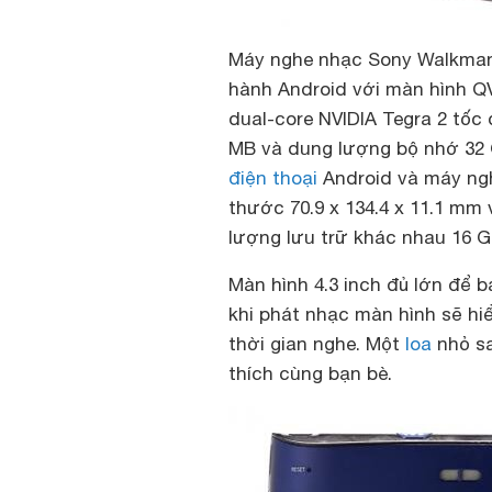
Máy nghe nhạc Sony Walkman 
hành Android với màn hình QVG
dual-core NVIDIA Tegra 2 tốc
MB và dung lượng bộ nhớ 32 G
điện thoại
Android và máy ngh
thước 70.9 x 134.4 x 11.1 mm
lượng lưu trữ khác nhau 16 G
Màn hình 4.3 inch đủ lớn để 
khi phát nhạc màn hình sẽ hiể
thời gian nghe. Một
loa
nhỏ sa
thích cùng bạn bè.