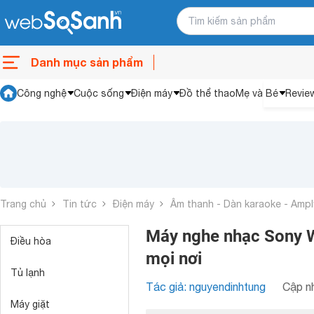
Danh mục sản phẩm
Công nghệ
Cuộc sống
Điện máy
Đồ thể thao
Mẹ và Bé
Revie
Trang chủ
Tin tức
Điện máy
Âm thanh - Dàn karaoke - Ampl
Máy nghe nhạc Sony W
Điều hòa
mọi nơi
Tủ lạnh
Tác giả: nguyendinhtung
Cập nh
Máy giặt