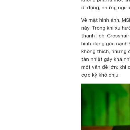
di động, nhưng người
Về mặt hình ảnh, MS
này. Trong khi xu hư
thanh lịch, Crossha
hình dạng góc cạnh 
không thích, nhưng đó
tản nhiệt gây khá nh
một vấn đề lớn: khi
cực kỳ khó chịu.