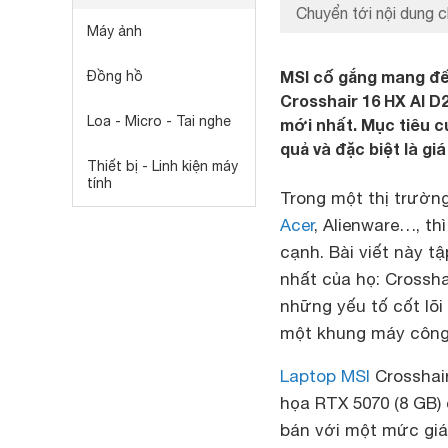
Chuyển tới nội dung c
Máy ảnh
MSI cố gắng mang đế
Đồng hồ
Crosshair 16 HX AI D
Loa - Micro - Tai nghe
mới nhất. Mục tiêu c
quả và đặc biệt là gi
Thiết bị - Linh kiện máy
tính
Trong một thị trườn
Acer
, Alienware…, th
cạnh. Bài viết này t
nhất của họ: Crossha
những yếu tố cốt lõi
một khung máy công 
Laptop MSI
Crosshair
họa RTX 5070 (8 GB)
bán với một mức giá 