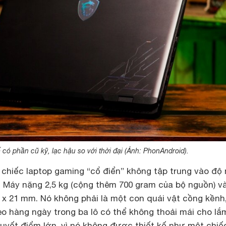
ế có phần cũ kỹ, lạc hậu so với thời đại (Ảnh: PhonAndroid).
t chiếc laptop gaming “cổ điển” không tập trung vào độ
. Máy nặng 2,5 kg (cộng thêm 700 gram của bộ nguồn) v
 x 21 mm. Nó không phải là một con quái vật cồng kềnh
o hàng ngày trong ba lô có thể không thoải mái cho lắ
huyết điểm lớn, vì nó không được thiết kế như một chiế