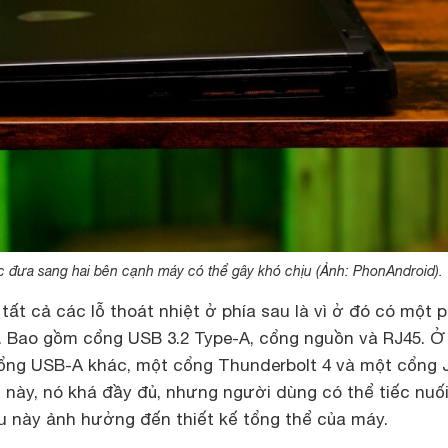
c đưa sang hai bên cạnh máy có thể gây khó chịu (Ảnh: PhonAndroid).
tất cả các lỗ thoát nhiệt ở phía sau là vì ở đó có một 
i. Bao gồm cổng USB 3.2 Type-A, cổng nguồn và RJ45. Ở
cổng USB-A khác, một cổng Thunderbolt 4 và một cổng 
 này, nó khá đầy đủ, nhưng người dùng có thể tiếc nuối
ều này ảnh hưởng đến thiết kế tổng thể của máy.