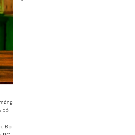
 mỏng
à có
,
m. Đó
c PC