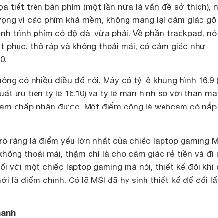
a tiết trên bàn phím (một lần nữa là vấn đề sở thích),
vọng vì các phím khá mềm, không mang lại cảm giác gõ
nh trình phím có độ dài vừa phải. Về phần trackpad, nó
t phục: thô ráp và không thoải mái, có cảm giác như
0.
ông có nhiều điều để nói. Máy có tỷ lệ khung hình 16:9 
ất ưu tiên tỷ lệ 16:10) và tỷ lệ màn hình so với thân má
tạm chấp nhận được. Một điểm cộng là webcam có nắp
 rõ ràng là điểm yếu lớn nhất của chiếc laptop gaming M
 không thoải mái, thậm chí là cho cảm giác rẻ tiền và đi
đối với một chiếc laptop gaming mà nói, thiết kế đôi khi 
i là điểm chính. Có lẽ MSI đã hy sinh thiết kế để đổi lấ
hanh