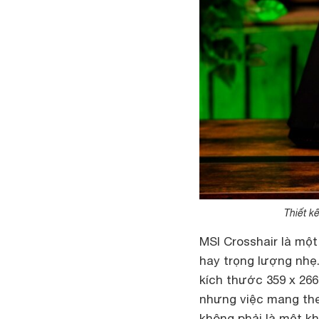
Thiết k
MSI Crosshair là mộ
hay trọng lượng nhẹ
kích thước 359 x 266
nhưng việc mang the
không phải là một k