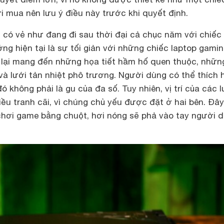
 mua nên lưu ý điều này trước khi quyết định.
I có vẻ như đang đi sau thời đại cả chục năm với chiế
ớng hiện tại là sự tối giản với những chiếc laptop gami
ir lại mang đến những họa tiết hầm hố quen thuộc, nhữn
và lưới tản nhiệt phô trương. Người dùng có thể thích 
 không phải là gu của đa số. Tuy nhiên, vị trí của các l
iều tranh cãi, vì chúng chủ yếu được đặt ở hai bên. Đây
 chơi game bằng chuột, hơi nóng sẽ phả vào tay người d