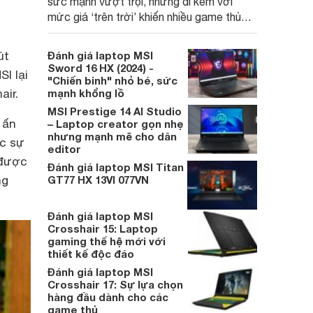
sức mạnh vượt trội, nhưng đi kèm với
mức giá ‘trên trời’ khiến nhiều game thủ
phải suy nghĩ lại.
út
Đánh giá laptop MSI
Sword 16 HX (2024) -
I lại
"Chiến binh" nhỏ bé, sức
air.
mạnh khổng lồ
MSI Prestige 14 AI Studio
 ấn
– Laptop creator gọn nhẹ
nhưng mạnh mẽ cho dân
c sự
editor
 được
Đánh giá laptop MSI Titan
ng
GT77 HX 13VI 077VN
Đánh giá laptop MSI
Crosshair 15: Laptop
gaming thế hệ mới với
thiết kế độc đáo
Đánh giá laptop MSI
Crosshair 17: Sự lựa chọn
hàng đầu dành cho các
game thủ