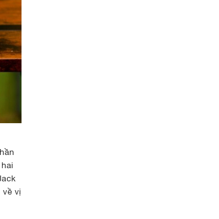
phần
 hai
Jack
 về vị