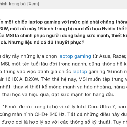
hính trong bài
[Xem]
n một chiếc laptop gaming với mức giá phải chăng thôn
2XW, một cỗ máy 16 inch trang bị card đồ họa Nvidia thế 
ủa MSI là chinh phục người dùng bằng sức mạnh, thiết k
á cả. Nhưng liệu nó có đủ thuyết phục?
g đầy rẫy những lựa chọn
laptop gaming
từ Asus, Razer,
ì MSI, một tên tuổi lâu đời trong ngành, cũng không hề 
ập trung vào việc đánh giá chiếc
laptop
gaming 16 inch 
ir 16 HX AI D2XW. Trên thế hệ này, MSI muốn tập trung 
 nhất: thay vì thiết kế mỏng manh và hào nhoáng, hãng
thái học và hiệu quả, đặt sức mạnh lên hàng đầu.
 16 mới được trang bị bộ vi xử lý Intel Core Ultra 7, car
 cùng màn hình QHD+ 240 Hz. Tất cả những điều này đ
được coi là hợp lý so với các thông số kỹ thuật. Tuy nh