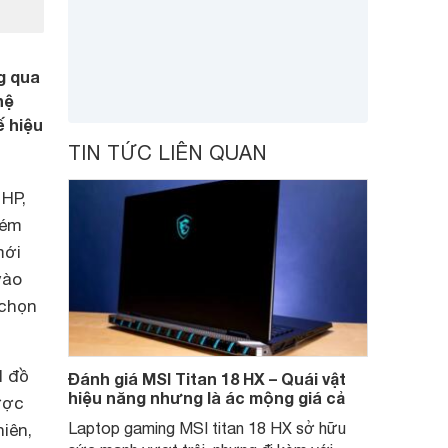
g qua
hệ
ế hiệu
TIN TỨC LIÊN QUAN
 HP,
kém
mới
vào
 chọn
d đồ
Đánh giá MSI Titan 18 HX – Quái vật
hiệu năng nhưng là ác mộng giá cả
ược
Laptop gaming MSI titan 18 HX sở hữu
iên,