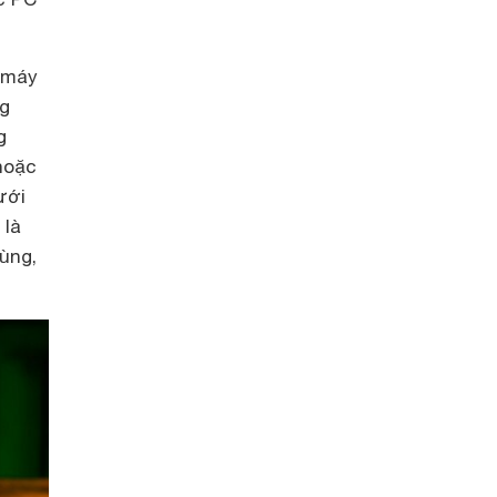
c máy
ng
g
hoặc
ưới
 là
ùng,