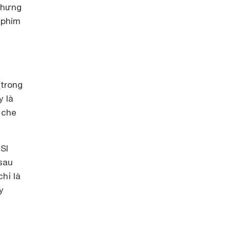
 nhưng
 phím
(trong
y là
 che
SI
 sau
chỉ là
y