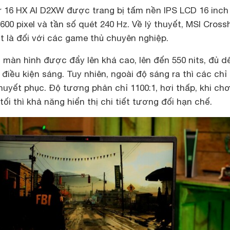
r 16 HX AI D2XW được trang bị tấm nền IPS LCD 16 inch
600 pixel và tần số quét 240 Hz. Về lý thuyết, MSI Cross
t là đối với các game thủ chuyên nghiệp.
màn hình được đẩy lên khá cao, lên đến 550 nits, đủ d
điều kiện sáng. Tuy nhiên, ngoài độ sáng ra thì các chỉ
huyết phục. Độ tương phản chỉ 1100:1, hơi thấp, khi chơ
ối thì khả năng hiển thị chi tiết tương đối hạn chế.