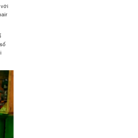
 với
hair
ể
 số
i