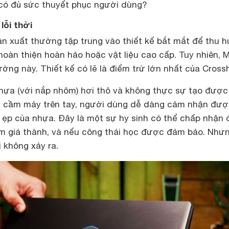
 có đủ sức thuyết phục người dùng?
lỗi thời
n xuất thường tập trung vào thiết kế bắt mắt để thu h
hoàn thiện hoàn hảo hoặc vật liệu cao cấp. Tuy nhiên, MS
ờng này. Thiết kế có lẽ là điểm trừ lớn nhất của Crossh
ựa (với nắp nhôm) hơi thô và không thực sự tạo được
i cầm máy trên tay, người dùng dễ dàng cảm nhận đượ
ọp ẹp của nhựa. Đây là một sự hy sinh có thể chấp nhận
ảm giá thành, và nếu công thái học được đảm bảo. Như
i không xảy ra.