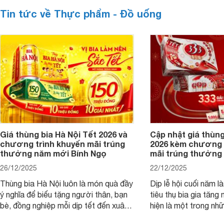
Tin tức về Thực phẩm - Đồ uống
Giá thùng bia Hà Nội Tết 2026 và
Cập nhật giá thùng
chương trình khuyến mãi trúng
2026 kèm chương 
thưởng năm mới Bính Ngọ
mãi trúng thưởng 
26/12/2025
22/12/2025
Thùng bia Hà Nội luôn là món quà đầy
Dịp lễ hội cuối năm l
ý nghĩa để biếu tặng người thân, bạn
tiêu thụ bia gia tăng
bè, đồng nghiệp mỗi dịp tết đến xuân
hiện là một trong nh
về. Và nếu như khách hàng đang có
phẩm được ưa chuộn