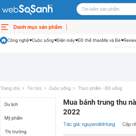
Danh mục sản phẩm
Công nghệ
Cuộc sống
Điện máy
Đồ thể thao
Mẹ và Bé
Revie
Trang chủ
Tin tức
Cuộc sống
Thực phẩm - Đồ uống
Mua bánh trung thu nào
Du lịch
2022
Mỹ phẩm
Tác giả: nguyendinhtung
Cập nh
Thị trường