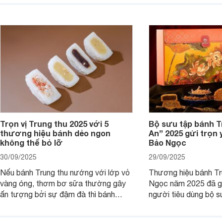
nhu cầu mua thùng bia Hà Nội và nắm
Hãy cùng chúng tôi t
bắt được chương trình khuyến mãi
bán và các chương tr
trúng thưởng của bia Hà Nội thì dưới
trúng thưởng của bia
đây là các thông tin hữu ích cho bạn.
Tết Bính Ngọ 2026.
Trọn vị Trung thu 2025 với 5
Bộ sưu tập bánh T
thương hiệu bánh dẻo ngon
An” 2025 gửi trọn
không thể bỏ lỡ
Bảo Ngọc
30/09/2025
29/09/2025
Nếu bánh Trung thu nướng với lớp vỏ
Thương hiệu bánh Tr
vàng óng, thơm bơ sữa thường gây
Ngọc năm 2025 đã gi
ấn tượng bởi sự đậm đà thì bánh
người tiêu dùng bộ s
Trung thu dẻo lại mang nét dịu dàng,
mang thông điệp về s
mềm mại, mộc mạc hơn.
phúc, yêu thương và