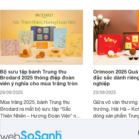
Cùng chúng tôi đi tìm 
sưu tập này nhé.
Bộ sưu tập bánh Trung thu
Orimoon 2025 Quà 
Brodard 2025 thông điệp đoàn
đặc sắc dành riên
viên ý nghĩa cho mùa trăng tròn
nghiệp
26/09/2025
23/09/2025
Mùa trăng 2025, bánh Trung thu
Giữa vô vàn thương h
Brodard ra mắt bộ sưu tập “Sắc
trường, Hải Hà – Ko
Thiên Nhiên – Hương Đoàn Viên” nơi
dòng sản phẩm Trung
vẻ đẹp đất trời hòa quyện cùng những
Orimoon. Đây không c
hương vị tinh tuyển. Mỗi hộp bánh là
quà tặng, mà còn là 
một bức họa thiên nhiên sống động, là
hảo cho doanh nghiệ