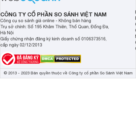
cánh chim tung bay, là hoa lá khẽ nở,
tầm vóc và phong th
gửi gắm lời chúc an lành và viên mãn.
mỗi mùa trăng.
CÔNG TY CỔ PHẦN SO SÁNH VIỆT NAM
Công cụ so sánh giá online - Không bán hàng
Trụ sở chính: Số 195 Khâm Thiên, Thổ Quan, Đống Đa,
Hà Nội
Giấy chứng nhận đăng ký kinh doanh số 0106373516,
cấp ngày 02/12/2013
© 2013 - 2023 Bản quyền thuộc về Công ty cổ phần So Sánh Việt Nam