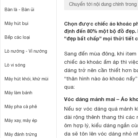
Chuyển tới nội dung chính trong 
Bàn là - Bàn ủi
Chọn được chiếc áo khoác phù
Máy hút bụi
định đến 80% một bộ đồ đẹp.
Bếp các loại
“đẹp bất chấp” mọi thời tiết 
Lò nướng - Vỉ nướng
Sang đến mùa đông, khi item 
chiếc áo khoác ấm áp thì việ
Lò vi sóng
dáng trở nên cần thiết hơn ba
“thân hình nào áo khoác nấy
Máy hút khói, khử mùi
qua:
Máy làm bánh
Vóc dáng mảnh mai – Áo kh
Máy pha cà phê
Nếu sợ vóc dáng quá mảnh kh
dài rộng thênh thang thì các
Máy xay, máy ép
ôm hợp lý, kiểu dáng ngắn cù
da sẽ tôn lên vóc dáng nhỏ 
Máy đánh trứng