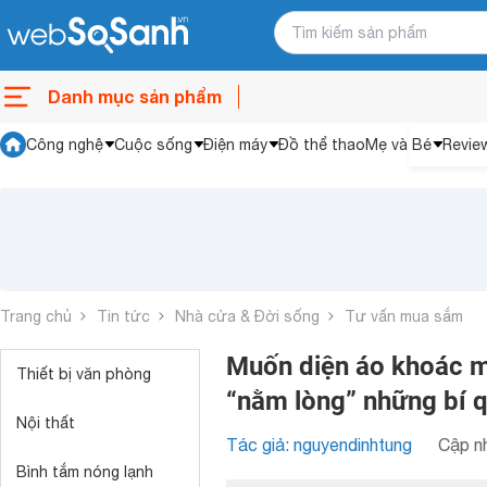
Danh mục sản phẩm
Công nghệ
Cuộc sống
Điện máy
Đồ thể thao
Mẹ và Bé
Revie
Trang chủ
Tin tức
Nhà cửa & Đời sống
Tư vấn mua sắm
Muốn diện áo khoác m
Thiết bị văn phòng
“nằm lòng” những bí q
Nội thất
Tác giả: nguyendinhtung
Cập nh
Bình tắm nóng lạnh