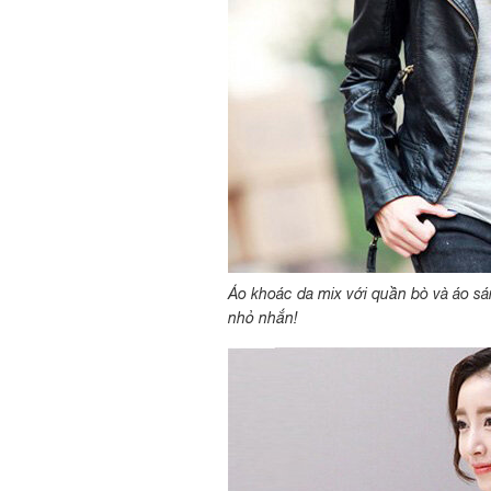
Áo khoác da mix với quần bò và áo s
nhỏ nhắn!