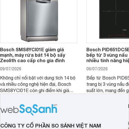
Bosch SMS8YCI01E giảm giá
Bosch PID651DC5E 
mạnh, máy rửa bát 14 bộ sấy
bếp từ 3 vùng nấu 
Zeolith cao cấp cho gia đình
nhiều tính năng hi
09/07/2026
06/07/2026
Không chỉ nổi bật với dung tích 14 bộ
Bếp từ Bosch PID
và nhiều công nghệ hiện đại, Bosch
trang bị 3 vùng nấu 
SMS8YCI01E còn ghi điểm khi giá
suất lớn, mang đến g
bán thực tế đã giảm đáng kể so với
nướng linh hoạt và h
thời điểm mới mở bán, mang lại tỷ lệ
gia đình.
giá trị/chi phí hấp dẫn hơn cho người
dùng đang tìm kiếm một mẫu máy rửa
bát cao cấp.
CÔNG TY CỔ PHẦN SO SÁNH VIỆT NAM