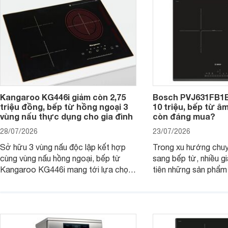
tiếp cận, thu hút sự quan tâm của
nhiều người tiêu dùng.
Kangaroo KG446i giảm còn 2,75
Bosch PVJ631FB1E
triệu đồng, bếp từ hồng ngoại 3
10 triệu, bếp từ â
vùng nấu thực dụng cho gia đình
còn đáng mua?
28/07/2026
23/07/2026
Sở hữu 3 vùng nấu độc lập kết hợp
Trong xu hướng chuy
cùng vùng nấu hồng ngoại, bếp từ
sang bếp từ, nhiều gi
Kangaroo KG446i mang tới lựa chọn
tiên những sản phẩm 
đáng cân nhắc cho nhu cầu nấu
nướng cao, độ bền t
nướng tại gia đình. Hiện sản phẩm
thương hiệu uy tín. 
cũng đang được giảm giá khá sâu tại
PVJ631FB1E là một 
nhiều cửa hàng, đại lý.
mẫu bếp đáp ứng tốt 