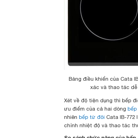
Bảng điều khiển của Cata IB
xác và thao tác d
Xét về độ tiện dụng thì bếp 
ưu điểm của cả hai dòng
bếp
nhiên
bếp từ đôi
Cata IB-772 l
chỉnh nhiệt độ và thao tác thu
So sánh chức năng của bếp t