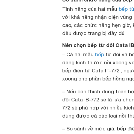
Tính năng của hai mẫu
bếp t
với khả năng nhận diện vùng
cao, các chức năng hẹn giờ, k
đều được trang bị đầy đủ.
Nên chọn bếp từ đôi Cata IB
–
Cả hai mẫu
bếp
từ đôi và b
dạng kích thước nồi xoong với
bếp điện từ Cata IT-772 , ngư
xoong cho phần bếp hồng ngo
– Nếu bạn thích dùng toàn bộ
đôi Cata IB-772 sẽ là lựa chọ
772 sẽ phù hợp với nhiều kí
dùng được cả các loại nồi thủy
– So sánh về mức giá, bếp điệ