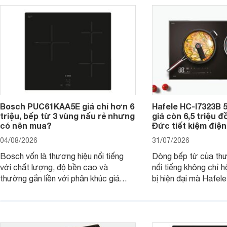
Bosch PUC61KAA5E giá chỉ hơn 6
Hafele HC-I7323B 5
triệu, bếp từ 3 vùng nấu rẻ nhưng
giá còn 6,5 triệu 
có nên mua?
Đức tiết kiệm điện
04/08/2026
31/07/2026
Bosch vốn là thương hiệu nổi tiếng
Dòng bếp từ của th
với chất lượng, độ bền cao và
nổi tiếng không chỉ hộ
thường gắn liền với phân khúc giá
bị hiện đại mà Hafe
cao. Tuy nhiên, trên thị trường hiện
536.61.886 còn đan
nay, mẫu bếp từ Bosch 3 vùng nấu
hàng, siêu thị điện m
PUC61KAA5E lại đang được nhiều
đưa tới lựa chọn ch
đơn vị phân phối với mức giá khá dễ
gia đình.