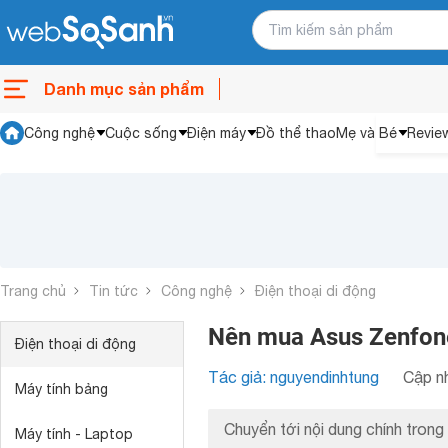
Danh mục sản phẩm
Công nghệ
Cuộc sống
Điện máy
Đồ thể thao
Mẹ và Bé
Revie
Trang chủ
Tin tức
Công nghệ
Điện thoại di động
Nên mua Asus Zenfone
Điện thoại di động
Tác giả: nguyendinhtung
Cập nh
Máy tính bảng
Chuyển tới nội dung chính trong 
Máy tính - Laptop