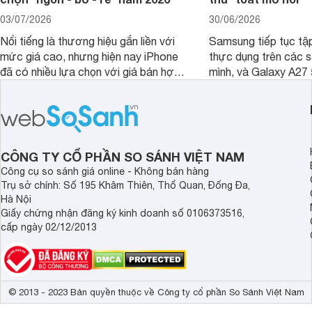
03/07/2026
30/06/2026
Nổi tiếng là thương hiệu gắn liền với
Samsung tiếp tục tập
mức giá cao, nhưng hiện nay iPhone
thực dụng trên các 
đã có nhiều lựa chọn với giá bán hợp
mình, và Galaxy A27
lý hơn, giúp người dùng dễ dàng tiếp
thể hiện rõ định hướ
cận sản phẩm chính hãng.
tới cho người dùng m
lượng với nhiều tran
độ bền bỉ cho nhu cầ
dài.
CÔNG TY CỔ PHẦN SO SÁNH VIỆT NAM
Công cụ so sánh giá online - Không bán hàng
Trụ sở chính: Số 195 Khâm Thiên, Thổ Quan, Đống Đa,
Hà Nội
Giấy chứng nhận đăng ký kinh doanh số 0106373516,
cấp ngày 02/12/2013
© 2013 - 2023 Bản quyền thuộc về Công ty cổ phần So Sánh Việt Nam