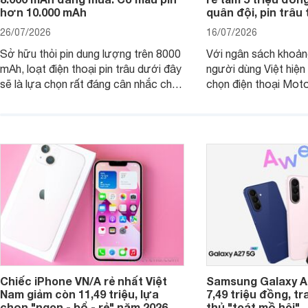
hơn 10.000 mAh
quân đội, pin trâu
26/07/2026
16/07/2026
Sở hữu thỏi pin dung lượng trên 8000
Với ngân sách khoảng
mAh, loạt điện thoại pin trâu dưới đây
người dùng Việt hiện
sẽ là lựa chọn rất đáng cân nhắc cho
chọn điện thoại Mot
người dùng Việt.
với các nhu cầu sử d
giải trí, chụp ảnh đế
ngày.
Chiếc iPhone VN/A rẻ nhất Việt
Samsung Galaxy A2
Nam giảm còn 11,49 triệu, lựa
7,49 triệu đồng, tr
chọn "ngon - bổ - rẻ" năm 2026
thủ "toát mồ hôi"