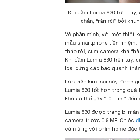
Khi cầm Lumia 830 trên tay, 
chắn, “rắn rỏi” bởi khu
Về phần mình, với một thiết 
mẫu smartphone tiền nhiệm, 
tháo rời, cụm camera khá “hầ
Khi cầm Lumia 830 trên tay, c
loại cứng cáp bao quanh thâ
Lớp viền kim loại này được gi
Lumia 830 tốt hơn trong quá 
khó có thể gây “tồn hại” đến 
Lumia 830 được trang bị màn h
camera trước 0,9 MP. Chiếc
đ
cảm ứng với phím home đặc 