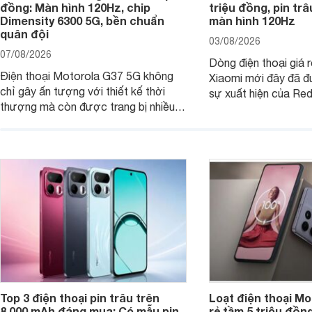
đồng: Màn hình 120Hz, chip
triệu đồng, pin tr
Dimensity 6300 5G, bền chuẩn
màn hình 120Hz
quân đội
03/08/2026
07/08/2026
Dòng điện thoại giá 
Điện thoại Motorola G37 5G không
Xiaomi mới đây đã đ
chỉ gây ấn tượng với thiết kế thời
sự xuất hiện của Re
thượng mà còn được trang bị nhiều
máy đang nhận được
tính năng và công nghệ hiện đại, đáp
của nhiều khách hàng
ứng tốt nhu cầu sử dụng hằng ngày
của người dùng phổ thông.
Top 3 điện thoại pin trâu trên
Loạt điện thoại Mo
8.000 mAh đáng mua: Có mẫu pin
rẻ tầm 5 triệu đồn