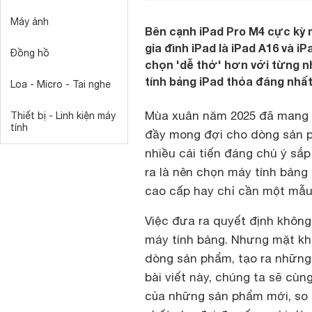
Máy ảnh
Bên cạnh iPad Pro M4 cực kỳ m
gia đình iPad là iPad A16 và 
Đồng hồ
chọn 'dễ thở' hơn với từng nh
tính bảng iPad thỏa đáng nhấ
Loa - Micro - Tai nghe
Mùa xuân năm 2025 đã mang đ
Thiết bị - Linh kiện máy
tính
đầy mong đợi cho dòng sản
nhiều cải tiến đáng chú ý sắ
ra là nên chọn máy tính bảng 
cao cấp hay chỉ cần một mẫu
Việc đưa ra quyết định không
máy tính bảng. Nhưng mặt khá
dòng sản phẩm, tạo ra những 
bài viết này, chúng ta sẽ cù
của những sản phẩm mới, so s