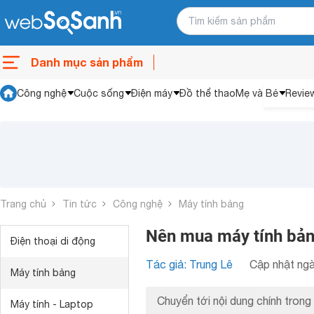
Danh mục sản phẩm
Công nghệ
Cuộc sống
Điện máy
Đồ thể thao
Mẹ và Bé
Revie
Trang chủ
Tin tức
Công nghệ
Máy tính bảng
Nên mua máy tính bản
Điện thoại di động
Tác giả: Trung Lê
Cập nhật ngà
Máy tính bảng
Chuyển tới nội dung chính trong 
Máy tính - Laptop