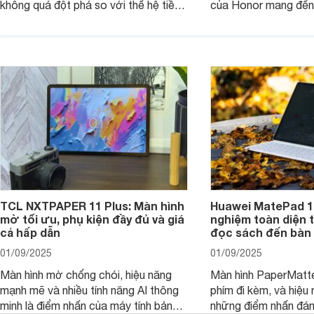
không quá đột phá so với thế hệ tiền
của Honor mang đến 
nhiệm nhưng những cải tiến tập trung
diện với màn hình lớn
vào hiệu năng xử lý, thiết kế, cùng
mẽ và thời lượng pin
nâng cấp phần mềm hứa hẹn mang
nhiên, màn hình LCD
đến trải nghiệm người dùng liền mạch
để lại một điểm trừ k
và mượt mà hơn.
TCL NXTPAPER 11 Plus: Màn hình
Huawei MatePad 12
mờ tối ưu, phụ kiện đầy đủ và giá
nghiệm toàn diện 
cả hấp dẫn
đọc sách đến bàn 
01/09/2025
01/09/2025
Màn hình mờ chống chói, hiệu năng
Màn hình PaperMatte
mạnh mẽ và nhiều tính năng AI thông
phím đi kèm, và hiệu 
minh là điểm nhấn của máy tính bảng
những điểm nhấn đán