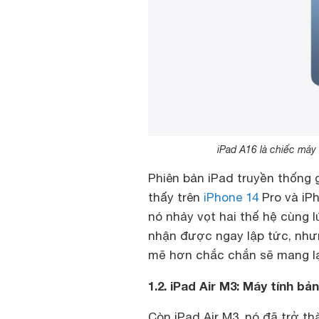
iPad A16 là chiếc máy
Phiên bản iPad truyền thống g
thấy trên
iPhone 14
Pro và iPh
nó nhảy vọt hai thế hệ cùng 
nhận được ngay lập tức, nhưn
mẽ hơn chắc chắn sẽ mang lại 
1.2. iPad Air M3: Máy tính bả
Còn iPad Air M3, nó đã trở t