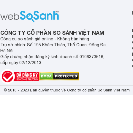
TCL NXTPAPER 11 Plus, một thiết bị
Huawei MatePad 12 
đáng chú ý trong phân khúc tầm
máy tính bảng hướng
trung.
đọc sách và làm việc 
CÔNG TY CỔ PHẦN SO SÁNH VIỆT NAM
Công cụ so sánh giá online - Không bán hàng
Trụ sở chính: Số 195 Khâm Thiên, Thổ Quan, Đống Đa,
Hà Nội
Giấy chứng nhận đăng ký kinh doanh số 0106373516,
cấp ngày 02/12/2013
© 2013 - 2023 Bản quyền thuộc về Công ty cổ phần So Sánh Việt Nam