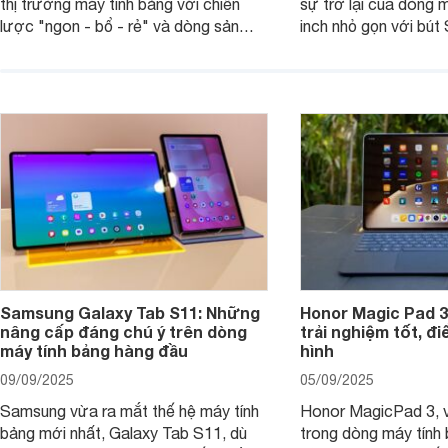
thị trường máy tính bảng với chiến
sự trở lại của dòng 
lược "ngon - bổ - rẻ" và dòng sản
inch nhỏ gọn với bút 
phẩm Xiaomi Pad Mini mới trình làng
hàng loạt tính năng 
tháng 9/2025 là ví dụ điển hình. Không
mang đến trải nghiệm
chỉ có giá bán hợp lý, sản phẩm còn
cao. Nhưng liệu chiế
hội tụ những trang bị cao cấp hàng
thực sự đáng giá?
đầu, tối ưu trải nghiệm của người sử
dụng.
Samsung Galaxy Tab S11: Những
Honor Magic Pad 3
nâng cấp đáng chú ý trên dòng
trải nghiệm tốt, đ
máy tính bảng hàng đầu
hình
09/09/2025
05/09/2025
Samsung vừa ra mắt thế hệ máy tính
Honor MagicPad 3, v
bảng mới nhất, Galaxy Tab S11, dù
trong dòng máy tính