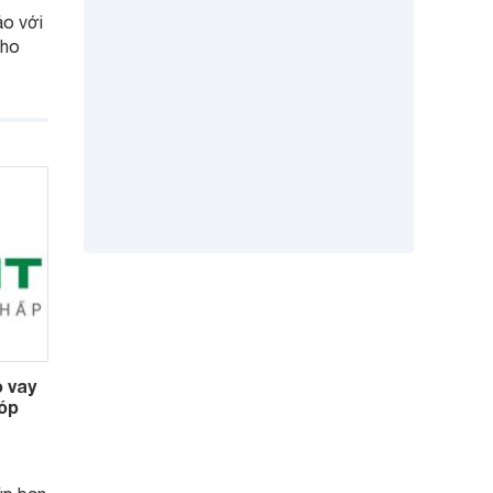
áo với
cho
o vay
góp