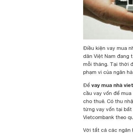
Điều kiện vay mua n
dân Việt Nam đang tr
mỗi tháng. Tại thời 
phạm vi của ngân hà
vay mua nhà vi
Để
cầu vay vốn để mua 
cho thuê. Có thu nhậ
từng vay vốn tại bấ
Vietcombank theo qu
Với tất cả các ngân