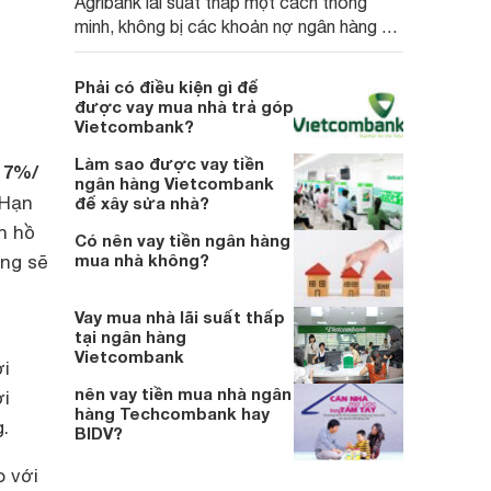
Agribank lãi suất thấp một cách thông
minh, không bị các khoản nợ ngân hàng đè
nặng.
Phải có điều kiện gì để
được vay mua nhà trả góp
Vietcombank?
Làm sao được vay tiền
 7%/
ngân hàng Vietcombank
 Hạn
để xây sửa nhà?
n hồ
Có nên vay tiền ngân hàng
mua nhà không?
àng sẽ
Vay mua nhà lãi suất thấp
tại ngân hàng
Vietcombank
ời
nên vay tiền mua nhà ngân
ời
hàng Techcombank hay
.
BIDV?
 với