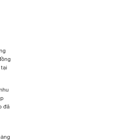
ông
 đồng
tại
 nhu
ợp
p đã
hàng