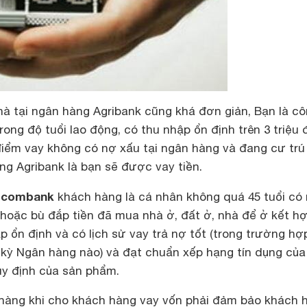
hà tại ngân hàng Agribank cũng khá đơn giản, Bạn là c
ong độ tuổi lao động, có thu nhập ổn định trên 3 triệu
điểm vay không có nợ xấu tại ngân hàng và đang cư trú 
ng Agribank là bạn sẽ được vay tiền.
etcombank
khách hàng là cá nhân không quá 45 tuổi có
hoặc bù đắp tiền đã mua nhà ở, đất ở, nhà để ở kết h
p ổn định và có lịch sử vay trả nợ tốt (trong trường hợ
t kỳ Ngân hàng nào) và đạt chuẩn xếp hạng tín dụng của
y định của sản phẩm.
 hàng khi cho khách hàng vay vốn phải đảm bảo khách 