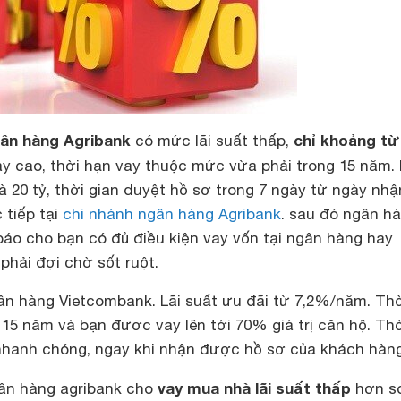
gân hàng Agribank
chỉ khoảng từ
có mức lãi suất thấp,
ay cao, thời hạn vay thuộc mức vừa phải trong 15 năm.
à 20 tỷ, thời gian duyệt hồ sơ trong 7 ngày từ ngày nhậ
 tiếp tại
chi nhánh ngân hàng Agribank
. sau đó ngân h
áo cho bạn có đủ điều kiện vay vốn tại ngân hàng hay
phải đợi chờ sốt ruột.
ân hàng Vietcombank. Lãi suất ưu đãi từ 7,2%/năm. Th
 15 năm và bạn đươc vay lên tới 70% giá trị căn hộ. Th
 nhanh chóng, ngay khi nhận được hồ sơ của khách hàng
vay mua nhà lãi suất thấp
ngân hàng agribank cho
hơn so