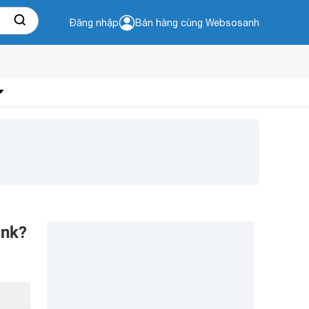
Đăng nhập
Bán hàng cùng Websosanh
ank?