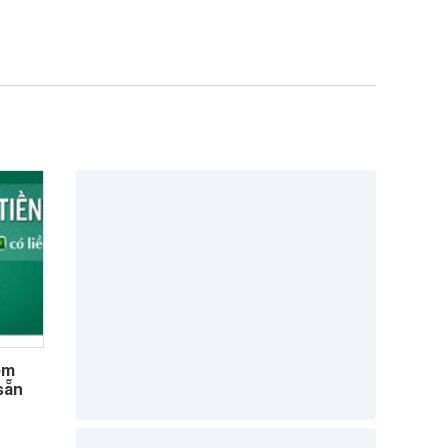
êm
sẵn