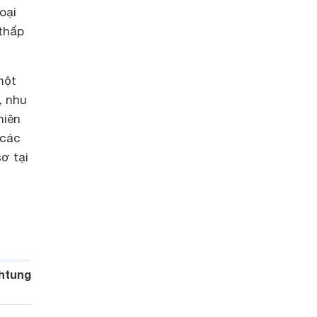
oại
thấp
một
, nhu
hiên
 các
ơ tại
htung