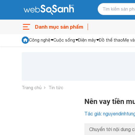
Danh mục sản phẩm
Công nghệ
Cuộc sống
Điện máy
Đồ thể thao
Mẹ và
Trang chủ
Tin tức
Nên vay tiền m
Tác giả: nguyendinhtun
Chuyển tới nội dung c