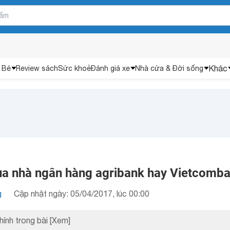
Khác
 Bé
Review sách
Sức khoẻ
Đánh giá xe
Nhà cửa & Đời sống
ua nhà ngân hàng agribank hay Vietcomb
g
Cập nhật ngày: 05/04/2017, lúc 00:00
hính trong bài
[Xem]