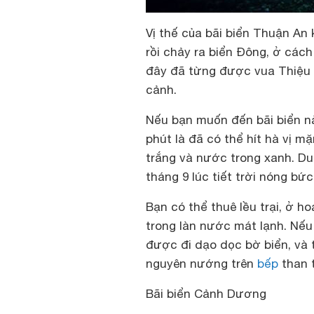
Vị thế của bãi biển Thuận An
rồi chảy ra biển Đông, ở các
đây đã từng được vua Thiệu T
cảnh.
Nếu bạn muốn đến bãi biển nà
phút là đã có thể hít hà vị m
trắng và nước trong xanh. D
tháng 9 lúc tiết trời nóng bức
Bạn có thể thuê lều trại, ở h
trong làn nước mát lạnh. Nếu
được đi dạo dọc bờ biển, và
nguyên nướng trên
bếp
than 
Bãi biển Cảnh Dương