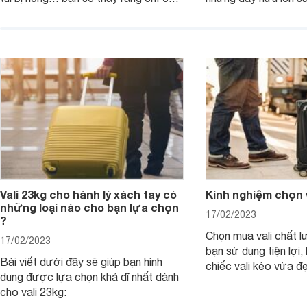
1 chi tiết nhỏ cũng khiến bạn rơi vào
thảm họa trong kì nghỉ mà bạn không
hề mong muốn.
Vali 23kg cho hành lý xách tay có
Kinh nghiệm chọn v
những loại nào cho bạn lựa chọn
17/02/2023
?
Chọn mua vali chất l
17/02/2023
bạn sử dụng tiện lợi
Bài viết dưới đây sẽ giúp bạn hình
chiếc vali kéo vừa đ
dung được lựa chọn khả dĩ nhất dành
tiết kiệm được rất nh
cho vali 23kg:
Dưới đây là kinh ngh