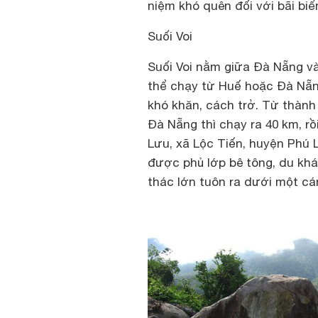
niệm khó quên đối với bãi biể
Suối Voi
Suối Voi nằm giữa Đà Nẵng và
thể chạy từ Huế hoặc Đà Nẵn
khó khăn, cách trở. Từ thàn
Đà Nẵng thì chạy ra 40 km, r
Lưu, xã Lộc Tiến, huyện Phú
được phủ lớp bê tông, du khá
thác lớn tuôn ra dưới một cá