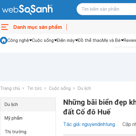
Danh mục sản phẩm
Công nghệ
Cuộc sống
Điện máy
Đồ thể thao
Mẹ và Bé
Revie
Trang chủ
Tin tức
Cuộc sống
Du lịch
Những bãi biển đẹp k
Du lịch
đất Cố đô Huế
Mỹ phẩm
Tác giả: nguyendinhtung
Cập nh
Thị trường