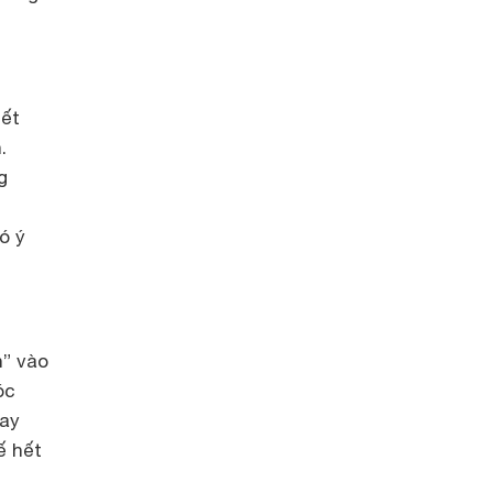
hết
.
g
ó ý
n” vào
óc
may
ế hết