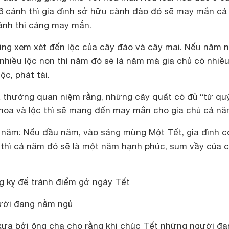
6 cánh thì gia đình sở hữu cành đào đó sẽ may mắn cả
ánh thì càng may mắn.
cũng xem xét đến lộc của cây đào và cây mai. Nếu năm n
nhiều lộc non thì năm đó sẽ là năm mà gia chủ có nhiều
ộc, phát tài.
 thường quan niệm rằng, những cây quất có đủ “tứ quý
 hoa và lộc thì sẽ mang đến may mắn cho gia chủ cả nă
 năm:
Nếu đầu năm, vào sáng mùng Một Tết, gia đình c
hì cả năm đó sẽ là một năm hạnh phúc, sum vầy của c
g kỵ để tránh điểm gở ngày Tết
gười đang nằm ngủ
 xưa bởi ông cha cho rằng khi chúc Tết những người đa