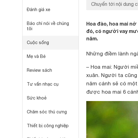
Chuyển tới nội dung c
Đánh giá xe
Hoa đào, hoa mai nở 6
Báo chí nói về chúng
tôi
đó, có người vay mượ
năm.
Cuộc sống
Những điềm lành ng
Mẹ và Bé
– Hoa mai:
Người miề
Review sách
xuân. Người ta cũng
năm cánh sẽ có một 
Tư vấn nhạc cụ
được hoa mai 6 cánh
Sức khoẻ
Chăm sóc thú cưng
Thiết bị công nghiệp