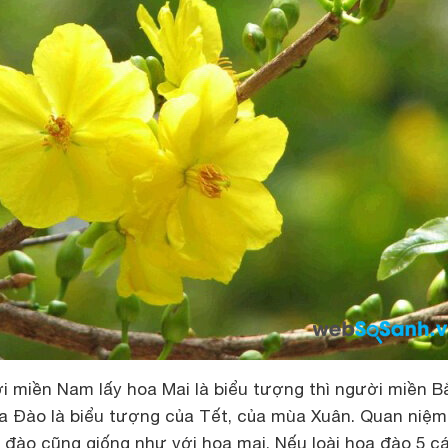
 miền Nam lấy hoa Mai là biểu tượng thì người miền B
oa Đào là biểu tượng của Tết, của mùa Xuân. Quan niệm
 đào cũng giống như với hoa mai. Nếu loài hoa đào 5 c