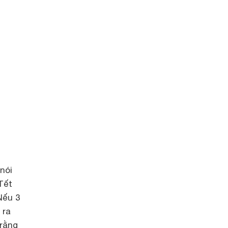
nói
Tết
Nếu 3
 ra
 rằng