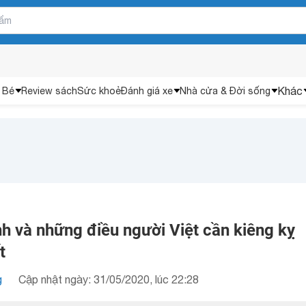
Khác
 Bé
Review sách
Sức khoẻ
Đánh giá xe
Nhà cửa & Đời sống
h và những điều người Việt cần kiêng kỵ
t
g
Cập nhật ngày: 31/05/2020, lúc 22:28