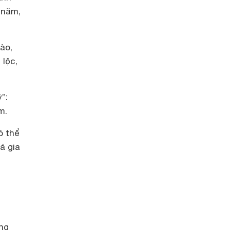
 năm,
ào,
 lộc,
”:
m.
ó thể
ả gia
ng