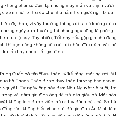
g không phải sẽ đem lại những may mắn và thịnh vượn
 xem như lời trù ẻo chủ nhà nằm trên giường li bì cả 
 hiện đại hơn, vì vậy thường thì người ta sẽ không còn
h nhưng ngày xưa thường thì phỏng ngủ cũng là phòng
nh ra tục lệ này. Tuy nhiên, Tết này nếu gặp gia chủ đa
ch thì bạn cũng không nên nói lời chúc đầu năm. Vào nó
 lúc rồi hãy chúc Tết gia đình.
Trung Quốc có tên “Sưu thần ký”kể rằng, một người lái
đi qua hồ Thanh Thảo được thủy thần thương ban cho m
ư Nguyệt. Từ ngày ông này đem Như Nguyệt về nuôi, tr
 trong vài năm gia đình ông đã trở nên giàu có. Một hô
uyệt không làm được việc mà ra tay đánh cậu bé. Sợ hã
đống rác, không hiểu vì sao từ đó gia đình Âu Minh là
trở nên khánh kiệt. Sau vụ việc này dân làng mới biệt 