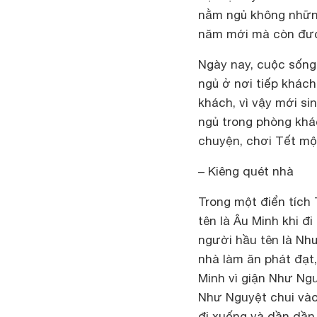
nằm ngủ không nhữn
năm mới mà còn được
Ngày nay, cuộc sống
ngủ ở nơi tiếp khác
khách, vì vậy mới si
ngủ trong phòng khá
chuyện, chơi Tết một
– Kiêng quét nhà
Trong một điển tích 
tên là Âu Minh khi 
người hầu tên là Nh
nhà làm ăn phát đạt,
Minh vì giận Như Ng
Như Nguyệt chui vào 
đi xuống và dần dần 