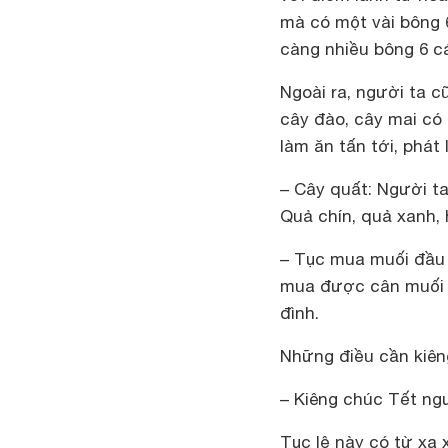
mà có một vài bông 
càng nhiều bông 6 c
Ngoài ra, người ta 
cây đào, cây mai có 
làm ăn tấn tới, phát l
– Cây quất:
Người ta
Quả chín, quả xanh,
– Tục mua muối đầu
mua được cân muối t
đình.
Những điều cần kiên
– Kiêng chúc Tết n
Tục lệ này có từ xa