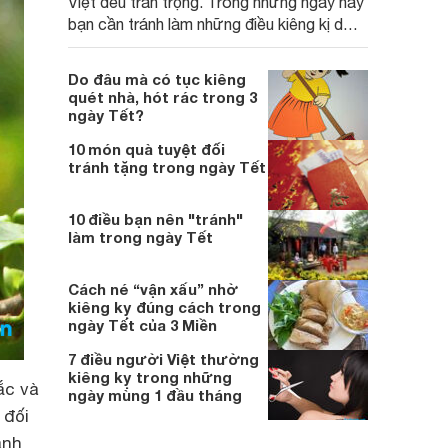
Việt đều trân trọng. Trong những ngày này
bạn cần tránh làm những điều kiêng kị dưới
đây để có một năm nhiều may mắn:
Do đâu mà có tục kiêng
quét nhà, hót rác trong 3
ngày Tết?
10 món quà tuyệt đối
tránh tặng trong ngày Tết
10 điều bạn nên "tránh"
làm trong ngày Tết
Cách né “vận xấu” nhờ
kiêng kỵ đúng cách trong
ngày Tết của 3 Miền
7 điều người Việt thường
kiêng kỵ trong những
ắc và
ngày mùng 1 đầu tháng
 đối
ánh