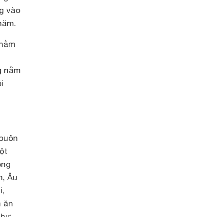
g vào
năm.
 nằm
ng nằm
i
 buôn
ột
ong
m, Âu
i,
m ăn
Như