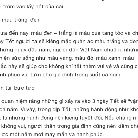
ị trộm vào lấy hết của cải.
 màu trắng, đen
ưa đến nay, màu đen – trắng là màu của tang tóc và c
ày Tết người ta sẽ kiêng mặc quần áo màu trắng và đen
 những ngày đầu năm, người dân Việt Nam chuộng nhữn
 hiện sức sống như màu vàng, màu đỏ, màu xanh, màu
 này sẽ giúp cho không khí tết thêm vui vẻ và cũng c
nh phúc vui tươi cho gia đình trong suốt cả năm.
n tủi, bực tức
 quan niệm rằng những gì xẩy ra vào 3 ngày Tết sẽ “vậ
cả năm. Vì vậy, trong dịp Tết, những hành động như kh
ức là những hành động nên kiêng tuyệt đối. Nếu chẳng 
không vui, người thân trong gia đình cũng nên kiềm ch
ược một năm mới may mắn và hạnh phúc.