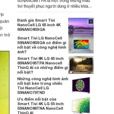
50NANO86TPA là một trong những mẫu
tivi thuyết phục người dùng ở nhiều khía
cạnh, từ giá bán cho tới chất lượng hiển
ợp
thị, âm thanh, trải nghiệm sử dụng đều rất
Đánh giá Smart Tivi
 quán
đáng đồng tiền bát gạo.
NanoCell LG 65 inch 4K
ội
65NANO80SQA
n trở
Smart Tivi LG NanoCell
55NANO80SQA có điểm gì
nổi bật về công nghệ hình
ảnh?
Smart Tivi 8K LG 65 inch
65NANO95TPA Nanocell
ThinQ AI có những điểm gì
nổi bật?
Những công nghệ hình ảnh
nổi bật bên trong chiếc
Tivi NanoCell LG
55NANO79TND
Ưu điểm nổi bật của
Smart Tivi 4K LG 55 inch
55NANO86TNA NanoCell
ThinQ AI