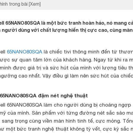
hính trong bài
[Xem]
ell 65NANO80SQA là một bức tranh hoàn hảo, nó mang cả
à người dùng với chất lượng hiển thị cực cao, cùng màn
ell
65NANO80SQA
là chiếc tivi thông minh đến từ thươ
ược sự quan tâm lớn của khách hàng. Ngay từ khi ra 
inh được giá trị và sức hút của mình với lượng tiêu t
ngưỡng cao nhất. Vậy điều gì làm nên sức hút của chiế
LG 65NANO80SQA đậm nét nghệ thuật
ll 65NANO80SQA làm cho người dùng bị choáng ngợp
 mỹ của mình. Sản phẩm với từng đường nét sắc sảo m
 sang trọng cùng viền màn hình tinh tế, cực mỏng. Tổn
như một bức tranh nghệ thuật không tỳ vết, cực kỳ sắc 