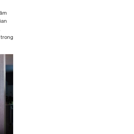
 âm
ian
ả
 trong