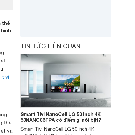
 thế
 hình
TIN TỨC LIÊN QUAN
ng
mắt
hụ
c
tivi
Smart Tivi NanoCell LG 50 inch 4K
ang
50NANO86TPA có điểm gì nổi bật?
g thể
Smart Tivi NanoCell LG 50 inch 4K
nét và