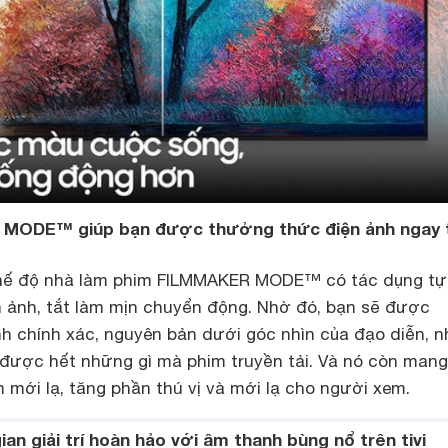
MODE™ giúp bạn được thưởng thức điện ảnh ngay t
 chế độ nhà làm phim FILMMAKER MODE™ có tác dụng tự
h ảnh, tắt làm mịn chuyển động. Nhờ đó, bạn sẽ được
h chính xác, nguyên bản dưới góc nhìn của đạo diễn, n
được hết những gì mà phim truyền tải. Và nó còn man
 mới lạ, tăng phần thú vị và mới lạ cho người xem.
an giải trí hoàn hảo với âm thanh bùng nổ trên tivi