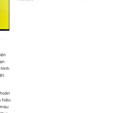
iện
bạn
 hình
ệt.
 hoàn
n hiệu
ó màu