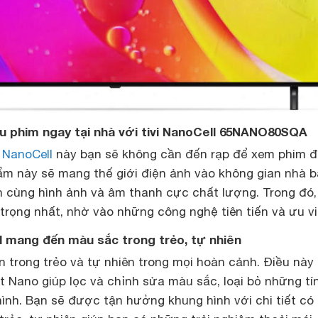
u phim ngay tại nhà với tivi NanoCell 65NANO80SQA
i NanoCell
này bạn sẽ không cần đến rạp để xem phim đ
ẩm này sẽ mang thế giới điện ảnh vào không gian nhà 
n cùng hình ảnh và âm thanh cực chất lượng. Trong đó,
 trọng nhất, nhờ vào những công nghệ tiên tiến và ưu vi
 mang đến màu sắc trong trẻo, tự nhiên
uôn trong trẻo và tự nhiên trong mọi hoàn cảnh. Điều này
 Nano giúp lọc và chỉnh sửa màu sắc, loại bỏ những tí
hình. Bạn sẽ được tận hưởng khung hình với chi tiết c