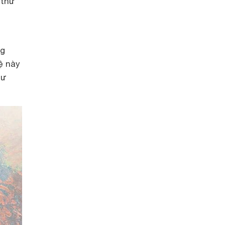
 thư
ng
ệ này
hư