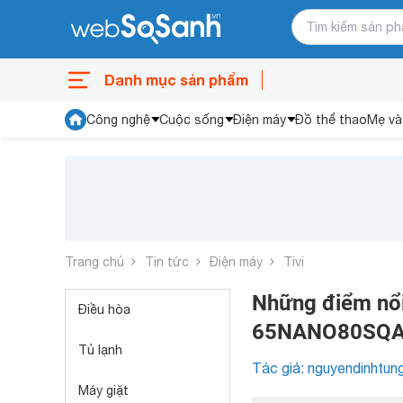
Danh mục sản phẩm
Công nghệ
Cuộc sống
Điện máy
Đồ thể thao
Mẹ và
Trang chủ
Tin tức
Điện máy
Tivi
Những điểm nổi
Điều hòa
65NANO80SQ
Tủ lạnh
Tác giả: nguyendinhtun
Máy giặt