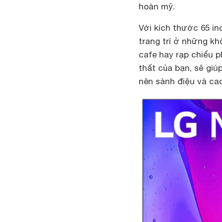
hoàn mỹ.
Với kích thước 65 in
trang trí ở những kh
cafe hay rạp chiếu p
thất của bạn, sẽ giú
nên sành điệu và ca