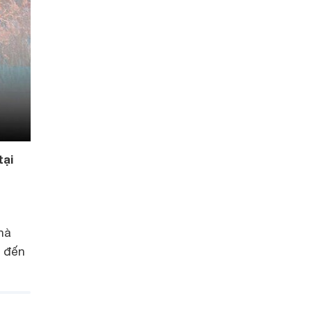
ại
hà
g đến