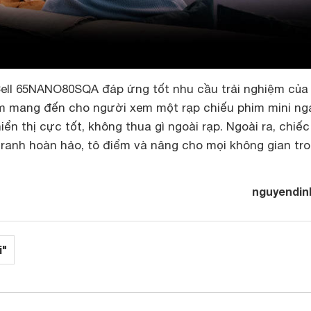
ll 65NANO80SQA đáp ứng tốt nhu cầu trải nghiệm của
 mang đến cho người xem một rạp chiếu phim mini nga
ển thị cực tốt, không thua gì ngoài rạp. Ngoài ra, chiếc 
tranh hoàn hảo, tô điểm và nâng cho mọi không gian tr
nguyendin
i"