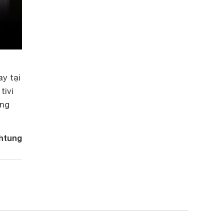
y tại
tivi
ong
htung