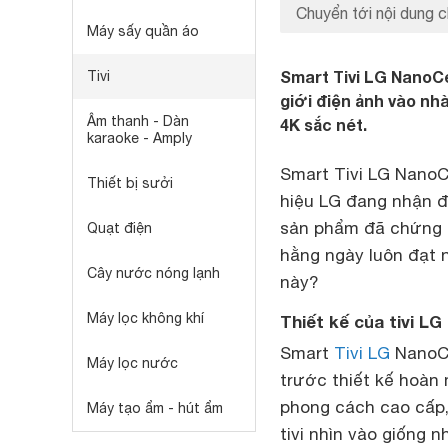
Chuyển tới nội dung c
Máy sấy quần áo
Smart Tivi LG NanoC
Tivi
giới điện ảnh vào nh
Âm thanh - Dàn
4K sắc nét.
karaoke - Amply
Smart Tivi LG NanoC
Thiết bị sưởi
hiệu LG đang nhận đ
sản phẩm đã chứng m
Quạt điện
hằng ngày luôn đạt 
Cây nước nóng lạnh
này?
Máy lọc không khí
Thiết kế của tivi 
Smart
Tivi LG
NanoCe
Máy lọc nước
trước thiết kế hoàn
phong cách cao cấp,
Máy tạo ẩm - hút ẩm
tivi nhìn vào giống 