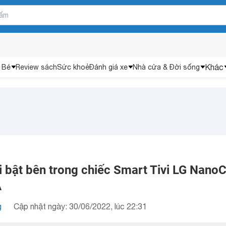
Khác
 Bé
Review sách
Sức khoẻ
Đánh giá xe
Nhà cửa & Đời sống
 bật bên trong chiếc Smart Tivi LG NanoC
A
g
Cập nhật ngày: 30/06/2022, lúc 22:31