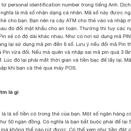
 từ personal identification number trong tiếng Anh. Dịch
có nghĩa là mã số nhận dạng cá nhân. Mã số này được n
hẻ cho bạn. Bạn nên ra cây ATM cho thẻ vào và nhập 
au đó đổi mật khẩu cho an toàn. Thường thì tuy các n
in sẽ có độ dài khác nhau. Như có nơi sử dụng mã PIN
ng lại sử dụng mã pin đến 6 số. Lưu ý nếu đổi mã Pin th
Pin vừa đổi. Nếu mà quên và nhập sai mã pin quá 3 lần 
 Lúc đó lại phải mất thời gian và tiền bạc để lấy lại. M
ập khi bạn cà thẻ qua máy POS.
tm là gì
là là số tiền có trong thẻ của bạn. Một số ngân hàng c
như 50 ngàn đồng. Có nghĩa là bạn bắt buộc phải để lại 
 mà không thể nào rút được. Có thể xem như tiền đặt c