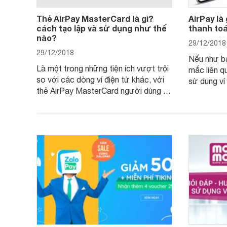
Thẻ AirPay MasterCard là gì?
AirPay là 
cách tạo lập và sử dụng như thế
thanh to
nào?
29/12/2018
29/12/2018
Nếu như b
Là một trong những tiện ích vượt trội
mắc liên q
so với các dòng ví điện tử khác, với
sử dụng ví
thẻ AirPay MasterCard người dùng sẽ
dưới đây c
được sử dụng để thanh toán khi mua
sắm và sử dụng các dịch vụ từ nước
ngoài