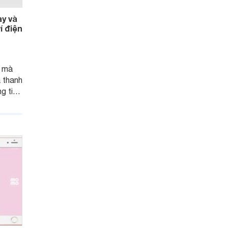
y và
í điện
y mà
à thanh
g tin
n.