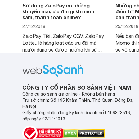
Sử dụng ZaloPay có những
Những chi
khuyến mãi, ưu đãi gì khi mua
điện tử 
sắm, thanh toán online?
cần trán
27/12/2018
25/12/2018
ZaloPay Tiki, ZaloPay CGV, ZaloPay
Nếu bạn đa
Lotte...là hàng loạt các ưu đãi mà
Momo thì n
người dùng sẽ được hưởng khi sử
sẽ vô cùng
dụng ZaloPay thanh toán trên các
nền tảng mua sắm online.
CÔNG TY CỔ PHẦN SO SÁNH VIỆT NAM
Công cụ so sánh giá online - Không bán hàng
Trụ sở chính: Số 195 Khâm Thiên, Thổ Quan, Đống Đa,
Hà Nội
Giấy chứng nhận đăng ký kinh doanh số 0106373516,
cấp ngày 02/12/2013