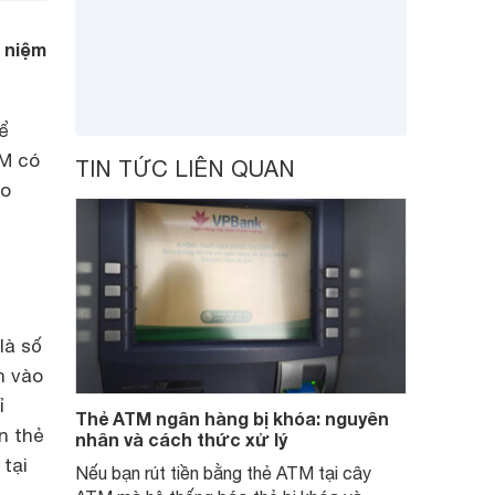
 niệm
ể
TM có
TIN TỨC LIÊN QUAN
ho
là số
n vào
ỉ
Thẻ ATM ngân hàng bị khóa: nguyên
n thẻ
nhân và cách thức xử lý
tại
Nếu bạn rút tiền bằng thẻ ATM tại cây