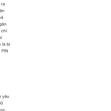
 ra
gân
mã
gân
 chỉ
ì
là bị
ã PIN
ó yêu
50
ọc.