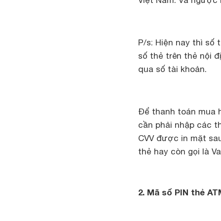
Việt Nam. Và ngược l
P/s: Hiện nay thì số
số thẻ trên thẻ nội 
qua số tài khoản.
Để thanh toán mua h
cần phải nhập các th
CVV được in mặt sau 
thẻ hay còn gọi là Val
2. Mã số PIN thẻ ATM