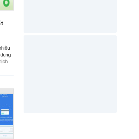
n
ất
nhiều
 dụng
dịch