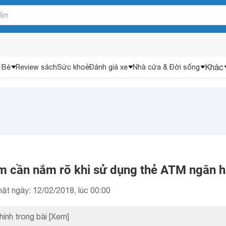
Khác
 Bé
Review sách
Sức khoẻ
Đánh giá xe
Nhà cửa & Đời sống
m cần nắm rõ khi sử dụng thẻ ATM ngân 
ật ngày: 12/02/2018, lúc 00:00
hính trong bài
[Xem]