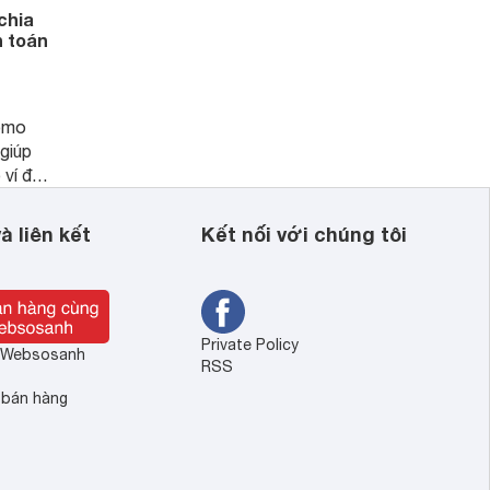
chia
h toán
momo
 giúp
ví để
 hàng
à liên kết
Kết nối với chúng tôi
Private Policy
ề Websosanh
RSS
 bán hàng