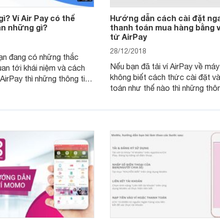
gì? Ví Air Pay có thể
Hướng dẫn cách cài đặt nga
án những gì?
thanh toán mua hàng bằng v
tử AirPay
28/12/2018
ạn đang có những thắc
Nếu bạn đã tải ví AirPay về má
uan tới khái niệm và cách
không biết cách thức cài đặt v
 AirPay thì những thông tin
toán như thế nào thì những thôn
ó thể giúp ích cho bạn.
dưới đây có thể giúp ích cho bạ