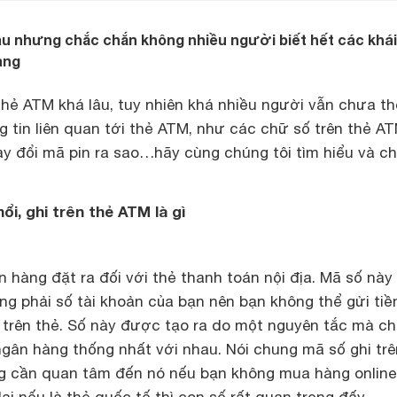
âu nhưng chắc chắn không nhiều người biết hết các khái
àng
hẻ ATM khá lâu, tuy nhiên khá nhiều người vẫn chưa th
g tin liên quan tới thẻ ATM, như các chữ số trên thẻ A
ay đổi mã pin ra sao…hãy cùng chúng tôi tìm hiểu và c
nổi, ghi trên thẻ ATM là gì
 hàng đặt ra đối với thẻ thanh toán nội địa. Mã số này 
g phải số tài khoản của bạn nên bạn không thể gửi tiề
 trên thẻ. Số này được tạo ra do một nguyên tắc mà ch
gân hàng thống nhất với nhau. Nói chung mã số ghi trê
g cần quan tâm đến nó nếu bạn không mua hàng online 