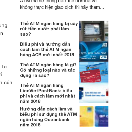
ATM mà hệ thống báo thẻ bị khóa và
không thực hiện giao dịch thì hãy tham
khảo những thông tin dưới đây
Thẻ ATM ngân hàng bị cây
dụng
rút tiền nuốt: phải làm
ền
sao?
Biểu phí và hướng dẫn
cách làm thẻ ATM ngân
hàng ACB mới nhất 2018
Thẻ ATM ngân hàng là gì?
 ta
Có những loại nào và tác
ố
dụng ra sao?
ạn của
Thẻ ATM ngân hàng
LienVietPostBank: biểu
phí và cách làm mới nhất
năm 2018
Hướng dẫn cách làm và
biểu phí sử dụng thẻ ATM
ngân hàng Oceanbank
năm 2018