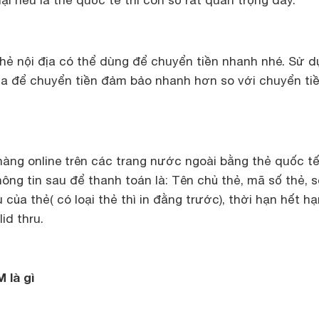
ại nếu là thẻ quốc tế thì con số rất quan trọng đấy.
 thẻ nội địa có thể dùng để chuyển tiền nhanh nhé. Sử 
địa để chuyển tiền đảm bảo nhanh hơn so với chuyển ti
àng online trên các trang nước ngoài bằng thẻ quốc tế
ông tin sau để thanh toán là: Tên chủ thẻ, mã số thẻ, s
của thẻ( có loại thẻ thì in đằng trước), thời hạn hết h
id thru.
 là gì