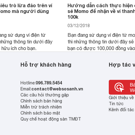
êu trò lừa đảo trên ví
Hướng dẫn cách thực hiện 
Momo mà người dùng
sẻ Momo để nhận về ví than
h
100k
03/12/2018
ng sử dụng ví điện tử
Bạn đang sử dụng ví điện tử 
hững thông tin dưới đây
thì những thông tin dưới đây sẽ
 hữu ích cho bạn.
bạn có được 100,000 đồng vào 
thực hiện thanh toán, mua sắm
hóa, dịch vụ.
Hỗ trợ khách hàng
Hợp tác v
096.789.5454
Hotline:
contact@websosanh.vn
Email:
Các câu hỏi thường gặp
Giới thiệu v
Chính sách bán hàng
Tin tức
Miễn trừ trách nhiệm
Kênh đối tác
Chính sách bảo mật
Quy chế hoạt động sàn TMĐT