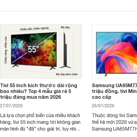
4K 65 inch K-65S20M2 hiện còn đang
trong phân khúc nhờ
được nhiều cửa hàng điện máy giảm
cùng mức giá đang đ
giá sâu.
thống bán lẻ điều ch
hấp dẫn.
Tivi 55 inch kích thước dài rộng
Samsung UA65M77H
bao nhiêu? Top 4 mẫu giá rẻ 5
triệu đồng, tivi Mi
triệu đáng mua năm 2026
cao cấp
27/07/2026
26/07/2026
Là lựa chọn phổ biến của nhiều khách
Thuộc dòng tivi Sam
hàng, tivi 55 inch mang tới không gian
thế hệ mới 2026 vừa t
màn hình đủ "đã" cho giải trí, tuy nhiên
Samsung UA65M77HA 
việc lựa chọn cũng cần hợp với với
trang