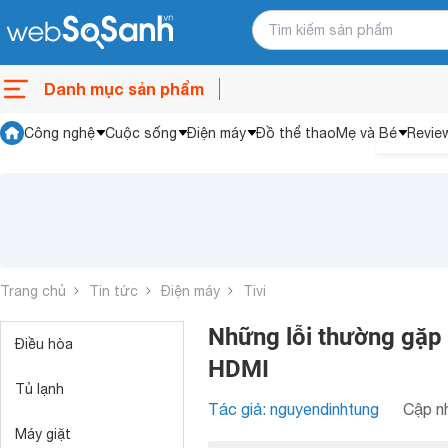
Danh mục sản phẩm
Công nghệ
Cuộc sống
Điện máy
Đồ thể thao
Mẹ và Bé
Revie
Trang chủ
Tin tức
Điện máy
Tivi
Những lỗi thường gặp k
Điều hòa
HDMI
Tủ lạnh
Tác giả: nguyendinhtung
Cập nh
Máy giặt