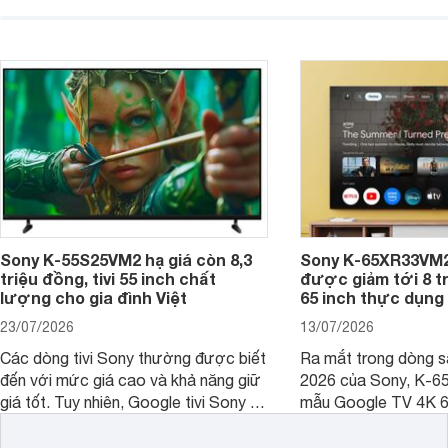
không gian sử dụng. Vậy tivi 55 inch
kích thước dài rộng bao nhiêu cm và
dùng cho phòng bao nhiêu m2?
Sony K-55S25VM2 hạ giá còn 8,3
Sony K-65XR33VM2
triệu đồng, tivi 55 inch chất
được giảm tới 8 tr
lượng cho gia đình Việt
65 inch thực dụng
23/07/2026
13/07/2026
Các dòng tivi Sony thường được biết
Ra mắt trong dòng 
đến với mức giá cao và khả năng giữ
2026 của Sony, K-6
giá tốt. Tuy nhiên, Google tivi Sony 55
mẫu Google TV 4K 6
inch K-55S25VM2 lại là một trường
trang bị bộ xử lý XR
hợp đáng chú ý khi có mức giá dễ
tảng Google TV cùng