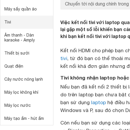
Chuyển tới nội dung chính trong 
Máy sấy quần áo
Việc kết nối tivi với laptop 
Tivi
lại gặp một số lỗi khiến bạn c
Âm thanh - Dàn
khi bạn kết nối tivi với laptop
karaoke - Amply
Kết nối HDMI cho phép bạn ch
Thiết bị sưởi
tivi
, từ đó bạn có thể thoải má
kết nối khá đơn giản nhưng đô
Quạt điện
Tivi không nhận laptop hoặc
Cây nước nóng lạnh
Nếu bạn đã kết nối 2 thiết bị
Máy lọc không khí
do trên laptop bạn chưa bật c
bạn sử dụng
laptop
hệ điều h
Máy lọc nước
Windows và P, sau đó chọn Du
Máy tạo ẩm - hút ẩm
Còn nếu bạn sử dụng các loại