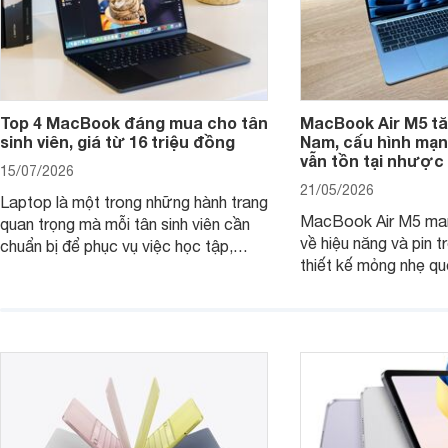
Top 4 MacBook đáng mua cho tân
MacBook Air M5 tăn
sinh viên, giá từ 16 triệu đồng
Nam, cấu hình mạ
vẫn tồn tại nhược
15/07/2026
21/05/2026
Laptop là một trong những hành trang
MacBook Air M5 man
quan trọng mà mỗi tân sinh viên cần
về hiệu năng và pin t
chuẩn bị để phục vụ việc học tập,
thiết kế mỏng nhẹ qu
nghiên cứu và cả nhu cầu làm thêm.
tiếp tục là lựa chọn 
Nếu ưu tiên một thiết bị gọn nhẹ, hiệu
việc và học tập hàng
năng ổn định, bền bỉ cùng mức giá dễ
tiếp cận, dưới đây là những mẫu
MacBook đáng cân nhắc dành cho
tân sinh viên.