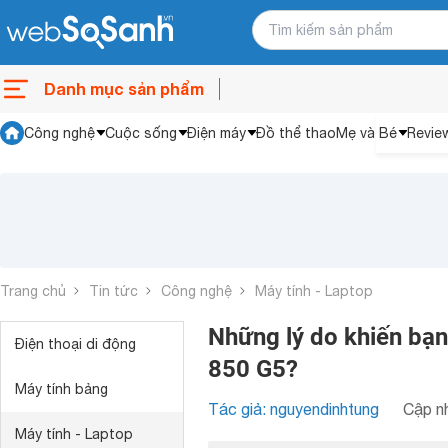
Danh mục sản phẩm
Công nghệ
Cuộc sống
Điện máy
Đồ thể thao
Mẹ và Bé
Revie
Trang chủ
Tin tức
Công nghệ
Máy tính - Laptop
Những lý do khiến bạn
Điện thoại di động
850 G5?
Máy tính bảng
Tác giả: nguyendinhtung
Cập nh
Máy tính - Laptop