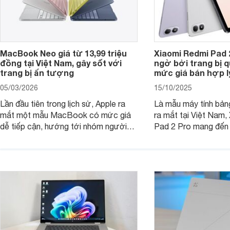
MacBook Neo giá từ 13,99 triệu
Xiaomi Redmi Pad 
đồng tại Việt Nam, gây sốt với
ngờ bởi trang bị 
trang bị ấn tượng
mức giá bán hợp l
05/03/2026
15/10/2025
Lần đầu tiên trong lịch sử, Apple ra
Là mẫu máy tính bản
mắt một mẫu MacBook có mức giá
ra mắt tại Việt Nam,
dễ tiếp cận, hướng tới nhóm người
Pad 2 Pro mang đến 
dùng học sinh, sinh viên nhưng vẫn
lượng với mức giá ph
được trang bị nhiều tính năng đáng
đông người dùng.
chú ý. MacBook Neo vì thế đang thu
hút sự quan tâm lớn từ thị trường.