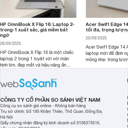
HP OmniBook X Flip 16: Laptop 2-
Acer Swift Edge 1
trong-1 xuất sắc, giá mềm bất
tối đa, trọng lượn
ngờ
25/09/2025
26/09/2025
Acer Swift Edge 14 A
HP OmniBook X Flip 16 là một chiếc
laptop mới để định ng
laptop 2 trong 1 tuyệt vời với màn
mỏng nhẹ: trọng lượ
hình lớn, đẹp mắt và hiệu năng ấn
nhưng có màn hình O
tượng, nhưng điểm đặc biệt nhất là
cao tuyệt đẹp cùng h
mức giá vô cùng hấp dẫn, biến nó trở
năng AI hàng đầu, đ
thành một lựa chọn “đáng đồng tiền
của một thiết bị doa
bát gạo” trên thị trường.
CÔNG TY CỔ PHẦN SO SÁNH VIỆT NAM
Công cụ so sánh giá online - Không bán hàng
Trụ sở chính: Số 195 Khâm Thiên, Thổ Quan, Đống Đa,
Hà Nội
Giấy chứng nhận đăng ký kinh doanh số 0106373516,