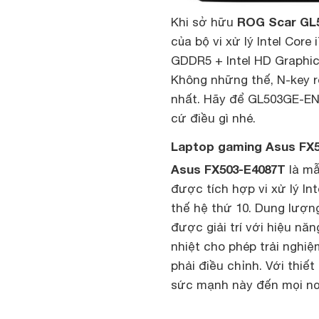
ROG Scar GL
Khi sở hữu
của bộ vi xử lý Intel Cor
GDDR5 + Intel HD Graphic
Không những thế, N-key 
nhất. Hãy để GL503GE-EN
cứ điều gì nhé.
Laptop gaming Asus FX
Asus FX503-E4087T
là mẫ
được tích hợp vi xử lý In
thế hệ thứ 10. Dung lượn
được giải trí với hiệu nă
nhiệt cho phép trải nghi
phải điều chỉnh. Với thi
sức mạnh này đến mọi nơ