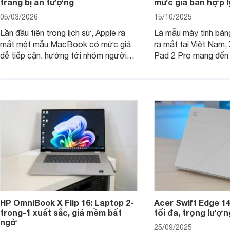
trang bị ấn tượng
mức giá bán hợp l
05/03/2026
15/10/2025
Lần đầu tiên trong lịch sử, Apple ra
Là mẫu máy tính bản
mắt một mẫu MacBook có mức giá
ra mắt tại Việt Nam,
dễ tiếp cận, hướng tới nhóm người
Pad 2 Pro mang đến 
dùng học sinh, sinh viên nhưng vẫn
lượng với mức giá ph
được trang bị nhiều tính năng đáng
đông người dùng.
chú ý. MacBook Neo vì thế đang thu
hút sự quan tâm lớn từ thị trường.
HP OmniBook X Flip 16: Laptop 2-
Acer Swift Edge 1
trong-1 xuất sắc, giá mềm bất
tối đa, trọng lượn
ngờ
25/09/2025