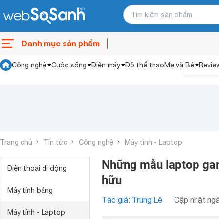
Danh mục sản phẩm
Công nghệ
Cuộc sống
Điện máy
Đồ thể thao
Mẹ và Bé
Revie
Trang chủ
Tin tức
Công nghệ
Máy tính - Laptop
Những mẫu laptop ga
Điện thoại di động
hữu
Máy tính bảng
Tác giả: Trung Lê
Cập nhật ngà
Máy tính - Laptop