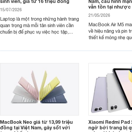
sinh viên, giá từ 16 triệu đồng
Nam, cấu hình mạ
vẫn tồn tại nhược
15/07/2026
21/05/2026
Laptop là một trong những hành trang
MacBook Air M5 man
quan trọng mà mỗi tân sinh viên cần
về hiệu năng và pin t
chuẩn bị để phục vụ việc học tập,
thiết kế mỏng nhẹ qu
nghiên cứu và cả nhu cầu làm thêm.
tiếp tục là lựa chọn 
Nếu ưu tiên một thiết bị gọn nhẹ, hiệu
việc và học tập hàng
năng ổn định, bền bỉ cùng mức giá dễ
tiếp cận, dưới đây là những mẫu
MacBook đáng cân nhắc dành cho
tân sinh viên.
MacBook Neo giá từ 13,99 triệu
Xiaomi Redmi Pad 
đồng tại Việt Nam, gây sốt với
ngờ bởi trang bị 