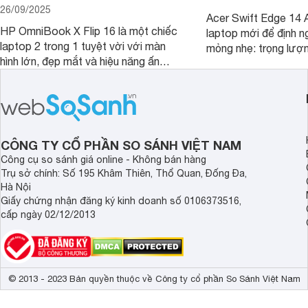
26/09/2025
Acer Swift Edge 14 A
HP OmniBook X Flip 16 là một chiếc
laptop mới để định ng
laptop 2 trong 1 tuyệt vời với màn
mỏng nhẹ: trọng lượ
hình lớn, đẹp mắt và hiệu năng ấn
nhưng có màn hình O
tượng, nhưng điểm đặc biệt nhất là
cao tuyệt đẹp cùng h
mức giá vô cùng hấp dẫn, biến nó trở
năng AI hàng đầu, đ
thành một lựa chọn “đáng đồng tiền
của một thiết bị doa
bát gạo” trên thị trường.
CÔNG TY CỔ PHẦN SO SÁNH VIỆT NAM
Công cụ so sánh giá online - Không bán hàng
Trụ sở chính: Số 195 Khâm Thiên, Thổ Quan, Đống Đa,
Hà Nội
Giấy chứng nhận đăng ký kinh doanh số 0106373516,
cấp ngày 02/12/2013
© 2013 - 2023 Bản quyền thuộc về Công ty cổ phần So Sánh Việt Nam